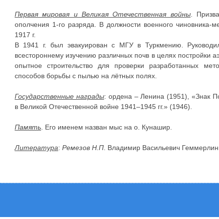
Первая мировая и Великая Отечественная войны
. Призв
ополчения 1-го разряда. В должности военного чиновника-
1917 г.
В 1941 г. был эвакуирован с МГУ в Туркмению. Руководил
всестороннему изучению различных почв в целях постройки а
опытное строительство для проверки разработанных мет
способов борьбы с пылью на лётных полях.
Государственные награды
: ордена – Ленина (1951), «Знак П
в Великой Отечественной войне 1941–1945 гг.» (1946).
Память
. Его именем назван мыс на о. Кунашир.
Литература
:
Ремезов Н.П
. Владимир Васильевич Геммерлинг.