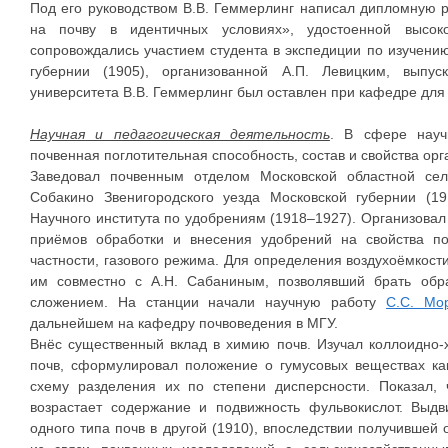
Под его руководством В.В. Геммерлинг написал дипломную р
на почву в идентичных условиях», удостоенной высоко
сопровождались участием студента в экспедиции по изучени
губернии (1905), организованной А.П. Левицким, выпу
университета В.В. Геммерлинг был оставлен при кафедре для
Научная и педагогическая деятельность
. В сфере науч
почвенная поглотительная способность, состав и свойства орг
Заведовал почвенным отделом Московской областной сел
Собакино Звенигородского уезда Московской губернии (
Научного института по удобрениям (1918–1927). Организова
приёмов обработки и внесения удобрений на свойства п
частности, газового режима. Для определения воздухоёмкост
им совместно с А.Н. Сабаниным, позволявший брать об
сложением. На станции начали научную работу
С.С. Мо
дальнейшем на кафедру почвоведения в МГУ.
Внёс существенный вклад в химию почв. Изучал коллоидно-
почв, сформулировал положение о гумусовых веществах ка
схему разделения их по степени дисперсности. Показал, 
возрастает содержание и подвижность фульвокислот. Выд
одного типа почв в другой (1910), впоследствии получившей