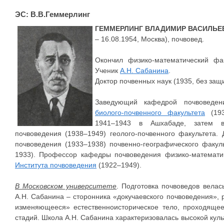
ЭС: В.В.Геммерлинг
ГЕММЕРЛИНГ ВЛАДИМИР ВАСИЛЬЕ
– 16.08.1954, Москва), почвовед.
Окончил физико-математический фак
Ученик
А.Н. Сабанина
.
Доктор почвенных наук (1935, без защ
Заведующий кафедрой почвоведени
биолого-почвенного факультета
(193
1941–1943 в Ашхабаде, затем в
почвоведения (1938–1949) геолого-почвенного факультета.
почвоведения (1933–1938) почвенно-географического факул
1933). Профессор кафедры почвоведения физико-математич
Института почвоведения
(1922–1949).
В Московском университете
. Подготовка почвоведов вела
А.Н. Сабанина – сторонника «докучаевского почвоведения»,
изменяющееся» естественноисторическое тело, проходящее
стадий. Школа А.Н. Сабанина характеризовалась высокой куль