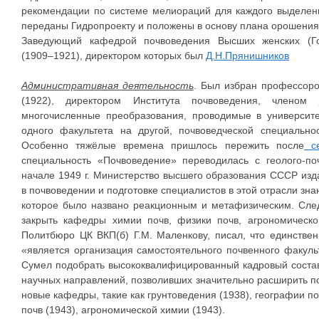
рекомендации по системе мелиораций для каждого выделен
переданы Гидропроекту и положены в основу плана орошения
Заведующий кафедрой почвоведения Высших женских (Гол
(1909–1921), директором которых был
Д.Н.Прянишников
Административная деятельность
. Был избран профессор
(1922), директором Института почвоведения, членом
многочисленные преобразования, проводимые в университе
одного факультета на другой, почвоведческой специально
Особенно тяжёлые времена пришлось пережить после
се
специальность «Почвоведение» переводилась с геолого-по
начале 1949 г. Министерство высшего образования СССР из
в почвоведении и подготовке специалистов в этой отрасли з
которое было названо реакционным и метафизическим. Сле
закрыть кафедры химии почв, физики почв, агрономическо
Политбюро ЦК ВКП(б) Г.М. Маленкову, писал, что единств
«является организация самостоятельного почвенного факульт
Сумел подобрать высококвалифицированный кадровый состав
научных направлений, позволивших значительно расширить по
новые кафедры, такие как грунтоведения (1938), географии по
почв (1943), агрономической химии (1943).