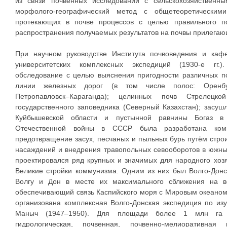
из связи почвенных исследований с сельскохозяйственн
морфолого-географический метод с общетеоретическим
протекающих в почве процессов с целью правильного п
распространения получаемых результатов на почвы прилегаю
При научном руководстве Института почвоведения и каф
университетских комплексных экспедиций (1930-е гг.)
обследование с целью выяснения пригодности различных п
линии железных дорог (в том числе полос: Оренбург–
Петропавловск–Караганда); целинных почв Стрелецк
государственного заповедника (Северный Казахстан); засу
Куйбышевской области и пустынной равнины Богаз в
Отечественной войны в СССР была разработана комп
предотвращение засух, песчаных и пыльных бурь путём стро
насаждений и внедрения травопольных севооборотов в южны
проектировался ряд крупных и значимых для народного хозяй
Великие стройки коммунизма. Одним из них был Волго-Дон
Волгу и Дон в месте их максимального сближения на в
обеспечивающий связь Каспийского моря с Мировым океаном
организована комплексная Волго-Донская экспедиция по и
Маныч (1947–1950). Для площади более 1 млн га б
гидрологическая, почвенная, почвенно-мелиоративна