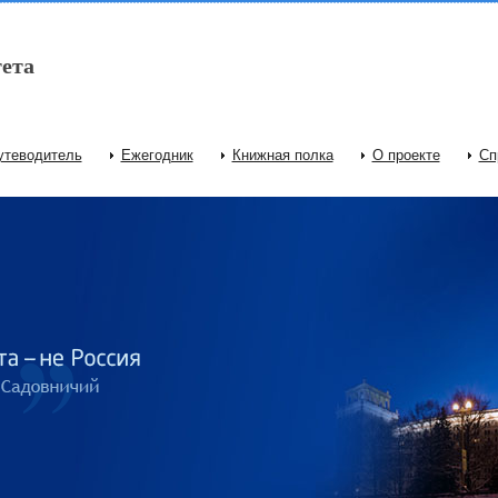
ета
утеводитель
Ежегодник
Книжная полка
О проекте
Сп