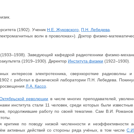
изик.
рситета (1902). Ученик
Н.Е. Жуковского
,
П.Н. Лебедева
.
лектромагнитных волн в проволоках»). Доктор физико-математичес
(1933–1938). Заведующий кафедрой радиотехники физико-механи
акультета (1919–1930). Директор
Института физики
(1922–1930).
ных интересов электротехника, сверхкороткие радиоволны и
 1902 г. работал в физической лаборатории П.Н. Лебедева. Покину
 просвещения
Л.А. Кассо
.
Октябрьской революции
в числе многих преподавателей, уволенн
нами института стали 11 человек, среди которых были известны
язев, продолжившие работу по своей тематике. Сам В.И. Романов
стоты.
лся критике по поводу низкой численности и неэффективности 
тём активных действий со стороны ряда учёных, в том числе
С.И