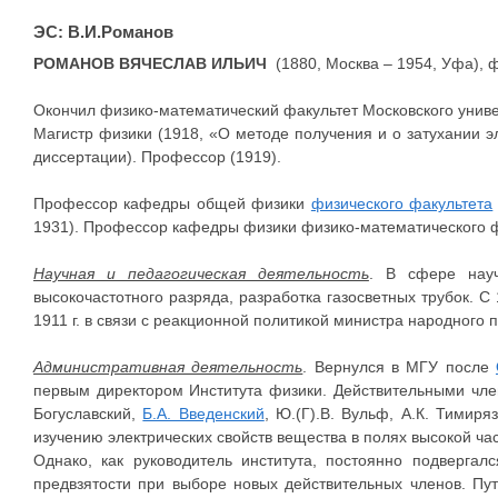
ЭС: В.И.Романов
РОМАНОВ ВЯЧЕСЛАВ ИЛЬИЧ
(1880, Москва – 1954, Уфа), ф
Окончил физико-математический факультет Московского униве
Магистр физики (1918, «О методе получения и о затухании э
диссертации). Профессор (1919).
Профессор кафедры общей физики
физического факультета
1931). Профессор кафедры физики физико-математического ф
Научная и педагогическая деятельность
. В сфере науч
высокочастотного разряда, разработка газосветных трубок. С
1911 г. в связи с реакционной политикой министра народного
Административная деятельность
. Вернулся в МГУ после
первым директором Института физики. Действительными чле
Богуславский,
Б.А. Введенский
, Ю.(Г).В. Вульф, А.К. Тимир
изучению электрических свойств вещества в полях высокой ча
Однако, как руководитель института, постоянно подверга
предвзятости при выборе новых действительных членов. Пу