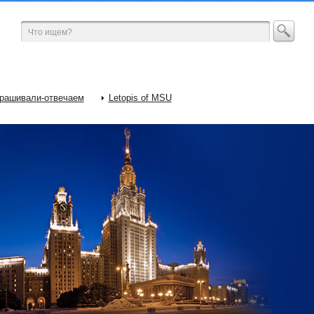
рашивали-отвечаем
Letopis of MSU