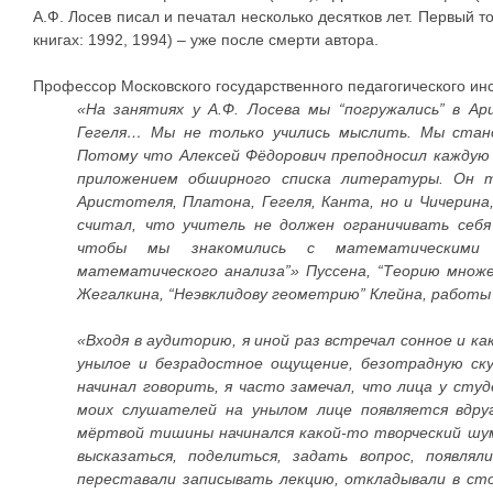
А.Ф. Лосев писал и печатал несколько десятков лет. Первый том
книгах: 1992, 1994) – уже после смерти автора.
Профессор Московского государственного педагогического инс
«На занятиях у А.Ф. Лосева мы “погружались” в Ар
Гегеля… Мы не только учились мыслить. Мы стано
Потому что Алексей Фёдорович преподносил каждую 
приложением обширного списка литературы. Он 
Аристотеля, Платона, Гегеля, Канта, но и Чичерина
считал, что учитель не должен ограничивать себя
чтобы мы знакомились с математическими ис
математического анализа”» Пуссена, “Теорию множ
Жегалкина, “Неэвклидову геометрию” Клейна, работы
«Входя в аудиторию, я иной раз встречал сонное и к
унылое и безрадостное ощущение, безотрадную ску
начинал говорить, я часто замечал, что лица у сту
моих слушателей на унылом лице появляется вдру
мёртвой тишины начинался какой-то творческий шум
высказаться, поделиться, задать вопрос, появля
переставали записывать лекцию, откладывали в ст