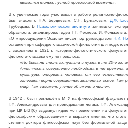
являются только пустой проволочкой времени»
.
В студенческие годы участвовал в работе религиозно-фило
Был знаком с Н.А. Бердяевым, С.Н. Булгаковым,
Д.Ф. Его
Трубецким. В
Психологическом институте
занимался экспер
образности, анализировал идеи Г.Т. Фехнера, И. Фолькельта
«О мироощущении Эсхила» писал под руководством
Н.И. Но
оставлен при кафедре классической филологии для подготовк
с закрытием в 1921 г. историко-филологического факульте
филолога-классика ему не пришлось.
«Но была ли столь актуальна и нужна в те 20-е гг. 
Античность совершенно необходима в те времена,
культуры, оторвать человека от его естественно
залегают корни современных жизненных основ. Там
миф. Там заложено учение об имени и числе»
.
В 1942 г. был приглашён в МГУ на философский факультет
Г.Ф. Александровым для преподавания логики. Г.Ф. Алексан
при ЦК ВКП(б) выдвинул идею «о привлечении на факульте
философским образованием» и выразил мнение, что столь 
степени доктора философских наук без формальной защ