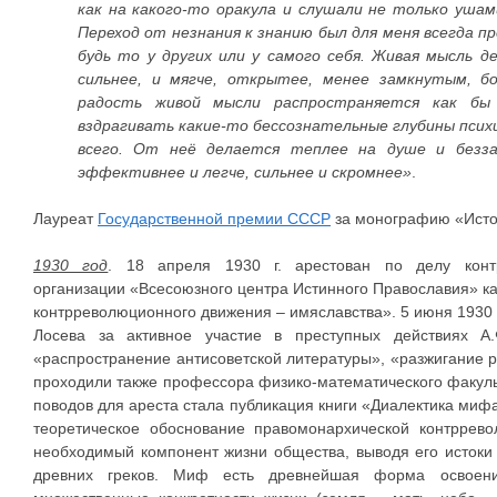
как на какого-то оракула и слушали не только ушам
Переход от незнания к знанию был для меня всегда п
будь то у других или у самого себя. Живая мысль де
сильнее, и мягче, открытее, менее замкнутым, 
радость живой мысли распространяется как бы
вздрагивать какие-то бессознательные глубины психи
всего. От неё делается теплее на душе и безза
эффективнее и легче, сильнее и скромнее»
.
Лауреат
Государственной премии СССР
за монографию «Истори
1930 год
. 18 апреля 1930 г. арестован по делу контр
организации «Всесоюзного центра Истинного Православия» ка
контрреволюционного движения – имяславства». 5 июня 1930 г
Лосева за активное участие в преступных действиях А.
«распространение антисоветской литературы», «разжигание р
проходили также профессора физико-математического факуль
поводов для ареста стала публикация книги «Диалектика мифа
теоретическое обоснование правомонархической контррев
необходимый компонент жизни общества, выводя его исток
древних греков. Миф есть древнейшая форма освое