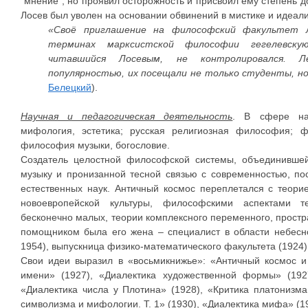
“мнение”, но проявил осторожность и присвоил ему степень до
Лосев был уволен на основании обвинений в мистике и идеал
«Своё приглашение на философский факультет Л
терминах марксистской философии гегелевскую
читавшийся Лосевым, не контролировался. Л
популярностью, их посещали не только студенты, н
Белецкий
).
Научная и педагогическая деятельность
. В сфере на
мифология, эстетика; русская религиозная философия; 
философия музыки, богословие.
Создатель целостной философской системы, объединивше
музыку и пронизанной тесной связью с современностью, п
естественных наук. Античный космос переплетался с теори
новоевропейской культуры, философскими аспектами т
бесконечно малых, теории комплексного переменного, простр
помощником была его жена – специалист в области небесн
1954), выпускница физико-математического факультета (1924
Свои идеи выразил в «восьмикнижье»: «Античный космос и
имени» (1927), «Диалектика художественной формы» (1927
«Диалектика числа у Плотина» (1928), «Критика платонизма
символизма и мифологии. Т. 1» (1930), «Диалектика мифа» (1