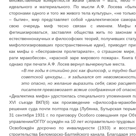
множественные конкретности жизни (земля – мать, небо – 
идеального и материального. По мысли А.Ф. Лосева «быт
сторонами одного и того же живого тела культуры», «не тольк
– бытие», мир представляет собой «диалектическое самора
свою очередь миф тесно связан с именем. Мифы мог
фетишизироваться, заставляя общества жить по законам 
естественнонаучных и философских теорий, получивших стату
мифологизировавших пространственные идеи), приводит пр
как мифы о «бесправном пролетариате», о страшном мире, 
рати мракобесов», «красной заре мирового пожара». Книга 
однако при печати А.Ф. Лосев вернул вычеркнутые места.
«В те годы я стихийно рос как философ, и трудно был
советской цензуры… я задыхался от невозможности
это опасно, но желание выразить себя, свою расцве
писателя превозмогает всякие соображения об опасн
«Диалектика мифа» удостоилась специального упоминания па
XVI съезде ВКП(б) как произведение «философа-мракобе
решения суда почти полтора года (Лубянка, Бутырская тюрьм
31 сентября 1931 г. по приговору Особого совещания при О
управлении/ОГПУ осуждён на 10 лет исправительно-трудовых л
Освобождён досрочно по инвалидности (1933) и восстан
строительства Беломорско-Балтийского канала. Благодаря эт