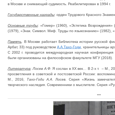
в Москве и снимающий судимость. Реабилитирован в 1994 г.
Государственные награды
: орден Трудового Красного Знамен
Основные труды
: «Гомер» (1960), «Эстетика Возрождения» 
(1979), «Знак. Символ. Миф. Труды по языкознанию» (1982), «
Память
. В Москве работает Библиотека истории русской фи
Арбат, 33) под руководством
А.А.Тахо-Годи
, хранительницы ар
С 2002 г. проводится международная научная конференция 
были организованы на философском факультете МГУ (2018).
Литература
:
Лосев А.Ф
. Я сослан в ХХ век… В 2-х т. – М., 2
просветления в советской и постсоветской России: воспомин
М., 2016;
Тахо-Годи А.А
. Лосев. Серия «Жизнь замечател
творческого наследия. Современники о мыслителе. Серия «Рус
***