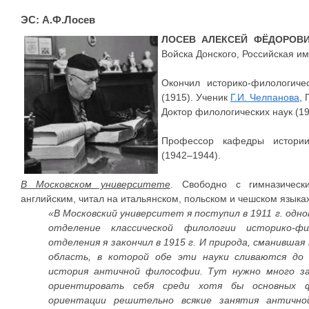
ЭС: А.Ф.Лосев
ЛОСЕВ АЛЕКСЕЙ ФЁДОРОВ
Войска Донского, Российская и
Окончил историко-филологиче
(1915). Ученик
Г.И. Челпанова
, 
Доктор филологических наук (19
Профессор кафедры истор
(1942–1944).
В Московском университете
. Свободно с гимназическ
английским, читал на итальянском, польском и чешском языках
«В Московский университет я поступил в 1911 г. одн
отделение классической филологии историко-ф
отделения я закончил в 1915 г. И природа, сманившая
область, в которой обе эти науки сливаются до
история античной философии. Тут нужно много за
ориентировать себя среди хотя бы основных фи
ориентации решительно всякие занятия антично