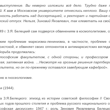
 выступление. Вы неверно изложили всё дело. Трудно даже 
 К вам в Московском университете отнеслись неплохо. Вашу п
ожность работать над диссертацией, и ректорат и партийная 
ский отпуск. Нельзя, Зиновий Яковлевич, так клеветать на св
9 г. З.Я. Белецкий сам подвергся обвинениям в космополитизме, 
ким проблемам марксизма-ленинизма, в частности, проблеме о
истской, и обвиняет своих оппонентов в антимарксистских взгляд
 борьба продолжалась:
ософским факультетом, с одной стороны, и профессором 
льная, затяжная война. …Несмотря на грозные решения партбю
культета, но он по-прежнему оставался заведующим кафедрой
».
ию в гносеологизме.
и (1944).
а З.Я.Белецкого: эпизод из истории советской философии // Св
ых годов прошлого столетия и проблема русского национального 
фская дискуссия» 1947 г.: роль Зиновия Яковлевича Белецког