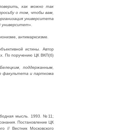
поверить, как можно так
росьбу о том, чтобы вам,
организация университета
ой университет
».
сионизме, антимарксизме.
бъективной истины. Автор
ах. По поручению ЦК ВКП(б)
Белецким, поддержанным,
ро факультета и парткома
ободная мысль. 1993. №11;
сознания. Постановление ЦК
о // Вестник Московского