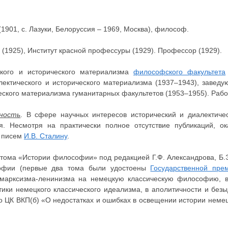
1901, с. Лазуки, Белоруссия – 1969, Москва), философ.
(1925), Институт красной профессуры (1929). Профессор (1929).
кого и исторического материализма
философского факультета
ектического и исторического материализма (1937–1943), завед
ского материализма гуманитарных факультетов (1953–1955). Работ
ьность
. В сфере научных интересов исторический и диалектиче
я. Несмотря на практически полное отсутствие публикаций, о
х писем
И.В. Сталину
.
о тома «Истории философии» под редакцией Г.Ф. Александрова, Б.
софии (первые два тома были удостоены
Государственной пре
в марксизма-ленинизма на немецкую классическую философию, 
ики немецкого классического идеализма, в аполитичности и без
 ЦК ВКП(б) «О недостатках и ошибках в освещении истории немец