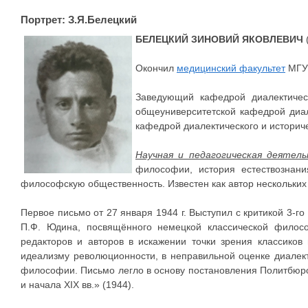
Портрет: З.Я.Белецкий
БЕЛЕЦКИЙ ЗИНОВИЙ ЯКОВЛЕВИЧ
(
Окончил
медицинский факультет
МГУ 
Заведующий кафедрой диалектичес
общеуниверситетской кафедрой диал
кафедрой диалектического и историче
Научная и педагогическая деятел
философии, история естествознани
философскую общественность. Известен как автор нескольки
Первое письмо от 27 января 1944 г. Выступил с критикой 3-г
П.Ф. Юдина, посвящённого немецкой классической фило
редакторов и авторов в искажении точки зрения классико
идеализму революционности, в неправильной оценке диалект
философии. Письмо легло в основу постановления Политбюро
и начала XIX вв.» (1944).