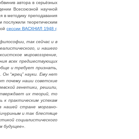
обвинив автора в серьёзных
дении Всесоюзной научной
ия в методику преподавания
ии послужили теоретическим
кой
сессии ВАСХНИЛ 1948 г
.
философии, так сейчас и в
деалистического, и нашего
ксистское мировоззрение,
ения всех предшествующих
обще и требует признать,
 Он “жрец” науки. Ему нет
от почему наши советские
левской генетики, решили,
дтверждает их теорий, то
ь к практическим успехам
в нашей стране моргано-
 Мичуриным и так блестяще
актикой социалистического
м будущее
».