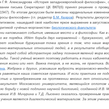
иги Г.Ф. Александрова «История западноевропейской философии», 
овании письма Секретариат ЦК ВКП(б) принял решение о прове
 1947). По итогам дискуссии были внесены кардинальные изменен
просы философии» (гл. редактор
Б.М. Кедров
). Результаты дискусс
литизмом, нашедшей своё наиболее яркое выражение в августовс
 критикой «учёных-морганистов»
биологического факультета
:
ени напоминают события, имевшие место и в философии. Как в 
о же порядка. Идёт борьба двух направлений – буржуазного, и
меет хождение буржуазная точка зрения о том, что наше мар
венно-материальных отношений людей, а в результате обобщ
ит перед собой абстрактную задачу познания явлений мира во
борьбы. Такой учёный может поэтому работать в тиши кабинета.
ия жизни или нет. Важна теория, а не жизнь, не практика. В
яна
, Жебрака и других, усвоившие мудрость моргановско-менде
а равняться наша советская практика. И если практика не по
остью и пренебрежением на протяжении многих лет относилис
 факультет Московского университета, являющийся оплотом 
ю борьбу с новой подлинно научной биологией, созданной И.В.
чение И.В. Мичурина и Т.Д. Лысенко оказалось проверенным пр
чения является диалектический материализм. За этим учение