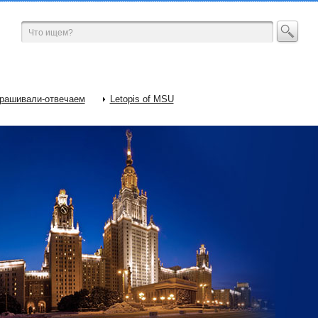
рашивали-отвечаем
Letopis of MSU