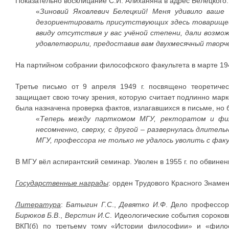
Показательно восклицание С.И. Алиханяна в адрес Белецкого:
«
Зиновий Яковлевич Белецкий! Меня удивило ваше
дезориентировать присутствующих здесь товарищей.
ввиду отсутствия у вас учёной степени, дали возм
удовлетворили, предоставив вам двухмесячный творче
На партийном собрании философского факультета в марте 194
Третье письмо от 9 апреля 1949 г. посвящено теоретичес
защищает свою точку зрения, которую считает подлинно маркс
была назначена проверка фактов, излагавшихся в письме, но
«
Теперь между парткомом МГУ, ректоратом и фил
несомненно, сверху, с другой – развернулась длите
МГУ, профессора не только не удалось уволить с фа
В МГУ вёл аспирантский семинар. Уволен в 1955 г. по обвинен
Государственные награды
: орден Трудового Красного Знамен
Литература
:
Батыгин Г.С
.,
Девятко И.Ф
. Дело профессор
Бирюков Б.В
.,
Верстин И.С
. Идеологические события сороков
ВКП(б) по третьему тому «Истории философии» и «филосо