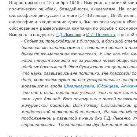
Второе письмо от 18 ноября 1946 г. Выступил с критикой кн
политических ошибках, безыдейности, академизме. На осн
философской дискуссии по книге (14–18 января, 16–25 июня,
философии и в содержание курсов, был основан журнал «Во
обоснованием развёртывания кампании по борьбе с космопо
Выступал в поддержку
Т.Д. Лысенко
и
И.И. Презента
, с резкой
«
События, происходящие в биологии, в большой степ
биологии мы сталкиваемся с явлениями одного и тог
диалектико-материалистического. У нас кое-где и
наша теория возникли не из условий новых общест
идейных достижений. Эта буржуазная концепция став
что науки развивались вне политики, вне классовой 
дела, соответствуют ли его умозрительные построен
морганисты, вроде
Шмальгаузена
,
Юдинцева
,
Алихан
что они и есть подлинные учёные, что по ним должн
тем хуже для неё. Вот почему они с такой развязн
мичуринской биологии. Вот почему биологический
менделевской реакционной генетики, вёл ожесточённу
продолженной и развитой в наши дни Т.Д. Лысенко. У
строительства. Теоретическим фундаментом этого у