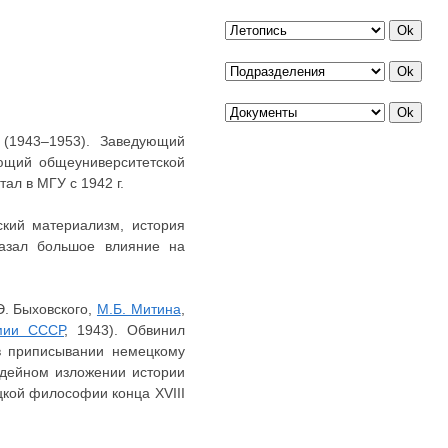
(1943–1953). Заведующий
ующий общеуниверситетской
ал в МГУ с 1942 г.
ский материализм, история
казал большое влияние на
Э. Быховского,
М.Б. Митина
,
мии СССР
, 1943). Обвинил
в приписывании немецкому
ыдейном изложении истории
кой философии конца XVIII