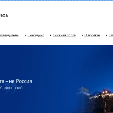
ета
утеводитель
Ежегодник
Книжная полка
О проекте
Сп