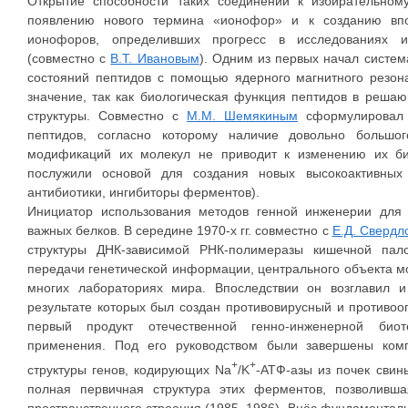
Открытие способности таких соединений к избирательно
появлению нового термина «ионофор» и к созданию впо
ионофоров, определивших прогресс в исследованиях и
(совместно с
В.Т. Ивановым
). Одним из первых начал систе
состояний пептидов с помощью ядерного магнитного резон
значение, так как биологическая функция пептидов в реша
структуры. Совместно с
М.М. Шемякиным
сформулировал 
пептидов, согласно которому наличие довольно большог
модификаций их молекул не приводит к изменению их био
послужили основой для создания новых высокоактивных
антибиотики, ингибиторы ферментов).
Инициатор использования методов генной инженерии для м
важных белков. В середине 1970-х гг. совместно с
Е.Д. Сверд
структуры ДНК-зависимой РНК-полимеразы кишечной пал
передачи генетической информации, центрального объекта м
многих лабораториях мира. Впоследствии он возглавил 
результате которых был создан противовирусный и противо
первый продукт отечественной генно-инженерной биот
применения. Под его руководством были завершены ком
+
+
структуры генов, кодирующих Na
/K
-АТФ-азы из почек свин
полная первичная структура этих ферментов, позволивш
пространственного строения (1985–1986). Внёс фундаменталь