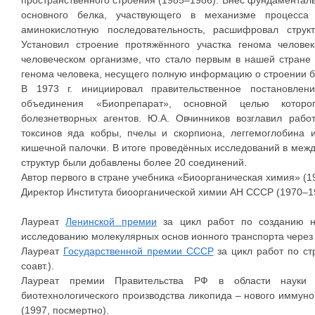
основного белка, участвующего в механизме процесса 
аминокислотную последовательность, расшифровал струк
Установил строение протяжённого участка генома челов
человеческом организме, что стало первым в нашей стране
генома человека, несущего полную информацию о строении б
В 1973 г. инициировал правительственное постановлени
объединения «Биопрепарат», основной целью которо
болезнетворных агентов. Ю.А. Овчинников возглавил рабо
токсинов яда кобры, пчелы и скорпиона, леггемоглобина и
кишечной палочки. В итоге проведённых исследований в меж
структур были добавлены более 20 соединений.
Автор первого в стране учебника «Биоорганическая химия» (1
Директор Института биоорганической химии АН СССР (1970–1
Лауреат
Ленинской премии
за цикл работ по созданию н
исследованию молекулярных основ ионного транспорта через 
Лауреат
Государственной премии СССР
за цикл работ по ст
соавт.).
Лауреат премии Правительства РФ в области науки 
биотехнологического производства ликопида – нового иммун
(1997, посмертно).