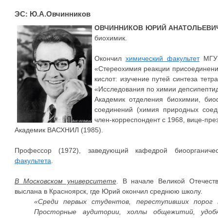
ЭС: Ю.А.Овчинников
ОВЧИННИКОВ ЮРИЙ АНАТОЛЬЕВИ
биохимик.
Окончил
химический факультет
МГУ 
«Стереохимия реакции присоединений
кислот: изучение путей синтеза тетр
«Исследования по химии депсипептид
Академик отделения биохимии, био
соединений (химия природных сое
член-корреспондент с 1968, вице-пре
Академик ВАСХНИЛ (1985).
Профессор (1972), заведующий кафедрой биоорганич
факультета
.
В Московском университете
. В начале Великой Отечес
выслана в Красноярск, где Юрий окончил среднюю школу.
«Среди первых студентов, переступивших порог 
Просторные аудитории, холлы общежитий, удобн