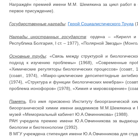
Награждён премией имени М.М. Шемякина за цикл работ в о
первое присуждение).
Государственные награды
:
Герой Социалистического Труда
(1
Награды иностранных государств
:
ордена – «Кирилл и
Республика Болгария, I ст. – 1977), «Полярной Звезды» (Монг
Основные труды
: «Связь между структурой и биологическ
подход к изучению проблемы» (1968), «Современные про
«Химические регуляторы биологических процессов» (соавт.,
(соавт., 1974), «Макро-циклические депсипептидные антиб
(1974), «Структура и функции биологических мембран» (соавт
проблема ионофоров» (1978), «Химия и мировоззрение» (соавт
Память
. Его имя присвоено Институту биоорганической х
биоорганической химии имени академиков М.М.Шемякина и Ю
музей «Мемориальный кабинет Ю.А.Овчинникова» (1988).
РАН учредила премию имени Ю.А.Овчинникова за выдающи
биологии и биотехнологии (1992).
В МГУ учреждена стипендия имени Ю.А.Овчинникова для студе