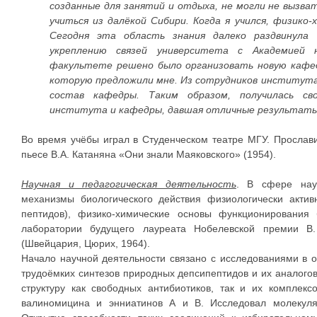
созданные для занятий и отдыха, не могли не вызват
учиться из далёкой Сибири. Когда я учился, физико-
Сегодня эта область знания далеко раздвинула 
укреплению связей университета с Академией н
факультете решено было организовать новую кафед
которую предложили мне. Из сотрудников института
состав кафедры. Таким образом, получилась сво
института и кафедры, давшая отличные результат
Во время учёбы играл в Студенческом театре МГУ. Прослав
пьесе В.А. Катаняна «Они знали Маяковского» (1954).
Научная и педагогическая деятельность
. В сфере нау
механизмы биологического действия физиологически актив
пептидов), физико-химические основы функционирования
лаборатории будущего лауреата Нобелевской премии В
(Швейцария, Цюрих, 1964).
Начало научной деятельности связано с исследованиями в 
трудоёмких синтезов природных депсипептидов и их аналогов
структуру как свободных антибиотиков, так и их комплек
валиномицина и энниатинов А и В. Исследовал молекуля