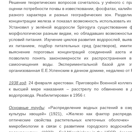
Решение теоретических вопросов сочеталось у учёного с п
оценки потребности почвы в известковании, фосфатах, калийн
разного характера и разных географических зон. Разде
концентрации железа и показал возможность использовать их
Установил у зелёной водоросли Spirogyra существование 
морфологически разным видам, но обладавших возможностью 
условий питания. Изучение циклов развития водорослей, выя
их питанием, подбор питательных сред (растворов), имит
выяснение пороговых концентраций соединений азота 
позволило понять закономерности их распространения 
самоочищения воды. Экспериментальной базой для эт
организованная Е.Е.Успенским в дачном домике, недалеко от 
1938 год
. 24 февраля арестован. Приговорён Военной коллеги
к высшей мере наказания – расстрелу по обвинению в д
водопровода. Реабилитирован в 1956 г.
Основные труды
: «Распределение водных растений в озе
культуры хвощей» (1921), «Железо как фактор распреде
оптические свойства растительных клеточных оболочек»
микробиологии в связи с развитием городского водоснабж