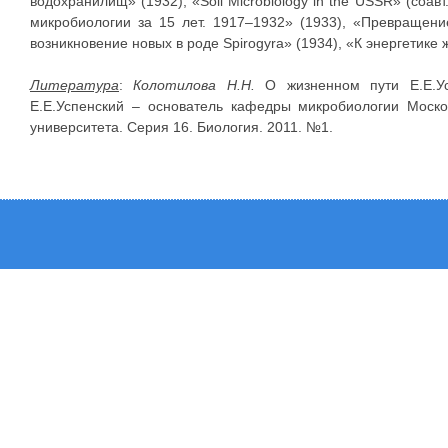
водохранилищ» (1932), «Soil Microbiology in the USSR» (соавт
микробиологии за 15 лет. 1917–1932» (1933), «Превращен
возникновение новых в роде Spirogyra» (1934), «К энергетике
Литература
:
Колотилова Н.Н.
О жизненном пути Е.Е.Ус
Е.Е.Успенский – основатель кафедры микробиологии Москов
университета. Серия 16. Биология. 2011. №1.