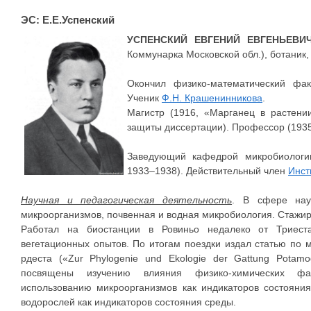
ЭС: Е.Е.Успенский
УСПЕНСКИЙ ЕВГЕНИЙ ЕВГЕНЬЕВИ
Коммунарка Московской обл.), ботаник,
Окончил физико-математический факу
Ученик
Ф.Н. Крашенинникова
.
Магистр (1916, «Марганец в растении
защиты диссертации). Профессор (1935
Заведующий кафедрой микробиолог
1933–1938). Действительный член
Инст
Научная и педагогическая деятельность
. В сфере нау
микроорганизмов, почвенная и водная микробиология. Стажир
Работал на биостанции в Ровиньо недалеко от Триеста
вегетационных опытов. По итогам поездки издал статью по
рдеста («Zur Phylogenie und Ekologie der Gattung Potam
посвящены изучению влияния физико-химических фа
использованию микроорганизмов как индикаторов состояни
водорослей как индикаторов состояния среды.