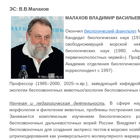
ЭС: В.В.Малахов
МАЛАХОВ ВЛАДИМИР ВАСИЛЬЕ
Окончил
биологический факультет
М
Кандидат биологических наук (19
свободноживущей морской нем
биологических наук (1980, «А
первичнополостных червей»). Проф
Академик отделения биологически
корреспондент с 1997) .
Профессор (1985–2000, 2025–н.вр.), заведующий кафедрой
экологии беспозвоночных животных/зоологии беспозвоночных 
Научная и педагогическая деятельность
. В сфере нау
морфологии и филогении животных, проблемы построения сис
Занимается комплексным изучением биологического ра
беспозвоночных дальневосточных морей России. Внедряет 
беспозвоночных для создания экспресс-тестов в морских хозя
штрихкодирования как универсального молекулярного марке