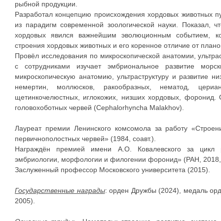
рыбной продукции.
Разработал концепцию происхождения хордовых животных пу
из парадигм современной зоологической науки. Показал, ч
хордовых явился важнейшим эволюционным событием, к
строения хордовых животных и его коренное отличие от плано
Провёл исследования по микроскопической анатомии, ультра
с сотрудниками изучает эмбриональное развитие морск
микроскопическую анатомию, ультраструктуру и развитие низ
немертин, моллюсков, ракообразных, нематод, цериан
щетинкочелюстных, иглокожих, низших хордовых, форонид. 
головохоботных червей (Cephalorhyncha Malakhov).
Лауреат премии Ленинского комсомола за работу «Строен
первичнополостных червей» (1984, соавт.).
Награждён премией имени А.О. Ковалевского за цикл 
эмбриологии, морфологии и филогении форонид» (РАН, 2018, 
Заслуженный профессор Московского университета (2015).
Государственные награды
: орден Дружбы (2024), медаль орд
2005).