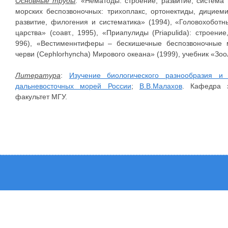
Основные труды
: «Нематоды: строение, развитие, система
морских беспозвоночных: трихоплакс, ортонектиды, дициеми
развитие, филогения и систематика» (1994), «Головохоботн
царства» (соавт., 1995), «Приапулиды (Priapulida): строени
996), «Вестименнтиферы – бескишечные беспозвоночные м
черви (Cephlorhyncha) Мирового океана» (1999), учебник «Зоол
Литература
:
Изучение биологического разнообразия и 
дальневосточных морей России
;
В.В.Малахов
. Кафедра з
факультет МГУ.