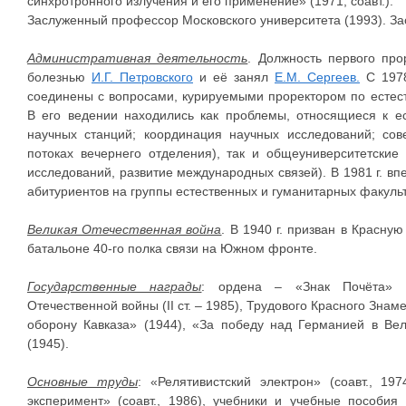
синхротронного излучения и его применение» (1971, соавт.).
Заслуженный профессор Московского университета (1993). З
Административная деятельность
. Должность первого про
болезнью
И.Г. Петровского
и её занял
Е.М. Сергеев.
С 1978
соединены с вопросами, курируемыми проректором по естес
В его ведении находились как проблемы, относящиеся к ес
научных станций; координация научных исследований; со
потоках вечернего отделения), так и общеуниверситетские
исследований, развитие международных связей). В 1981 г. 
абитуриентов на группы естественных и гуманитарных факуль
Великая Отечественная война
. В 1940 г. призван в Красн
батальоне 40-го полка связи на Южном фронте.
Государственные награды
: ордена – «Знак Почёта» (1
Отечественной войны (II ст. – 1985), Трудового Красного Знаме
оборону Кавказа» (1944), «За победу над Германией в Вел
(1945).
Основные труды
: «Релятивистский электрон» (соавт., 19
эксперимент» (соавт., 1986), учебники и учебные пособи