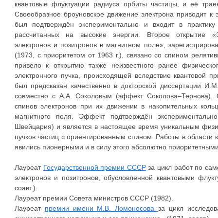
квантовые флуктуации радиуса орбиты частицы, и её трае
Своеобразное броуновское движение электрона приводит к
был подтверждён экспериментально и входит в практику 
рассчитанных на высокие энергии. Второе открытие «
электронов и позитронов в магнитном поле», зарегистриров
(1973, с приоритетом от 1963 г.), связано со спином реляти
привело к открытию также неизвестного ранее физическ
электронного пучка, происходящей вследствие квантовой п
был предсказан качественно в докторской диссертации И.М
совместно с А.А. Соколовым (эффект Соколова–Тернова). 
спинов электронов при их движении в накопительных коль
магнитного поля. Эффект подтверждён экспериментальн
Швейцария) и является в настоящее время уникальным физи
пучков частиц с ориентированным спином. Работы в области 
явились пионерными и в силу этого абсолютно приоритетными
Лауреат
Государственной премии СССР
за цикл работ по сам
электронов и позитронов, обусловленной квантовыми флукт
соавт.).
Лауреат премии Совета министров СССР (1982).
Лауреат
премии имени М.В. Ломоносова
за цикл исследов