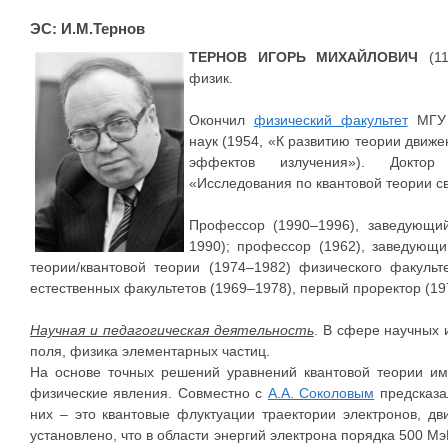
ЭС: И.М.Тернов
ТЕРНОВ ИГОРЬ МИХАЙЛОВИЧ
(11
физик.
Окончил
физический факультет
МГУ (
наук (1954, «К развитию теории движ
эффектов излучения»). Доктор 
«Исследования по квантовой теории с
Профессор (1990–1996), заведующи
1990); профессор (1962), заведующ
теории/квантовой теории (1974–1982) физического факульт
естественных факультетов (1969–1978), первый проректор (19
Научная и педагогическая деятельность
. В сфере научных 
поля, физика элементарных частиц.
На основе точных решений уравнений квантовой теории им
физические явления. Совместно с
А.А. Соколовым
предсказа
них – это квантовые флуктуации траектории электронов, д
установлено, что в области энергий электрона порядка 500 М