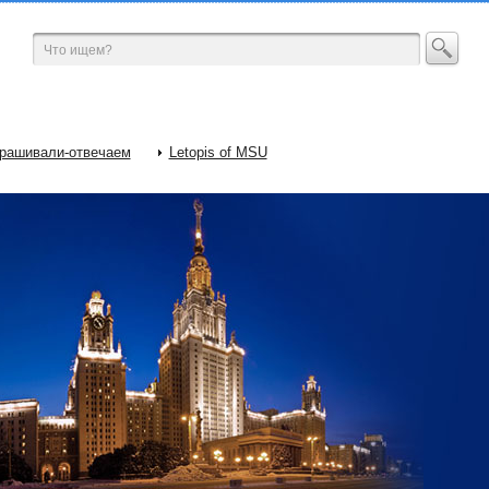
рашивали-отвечаем
Letopis of MSU