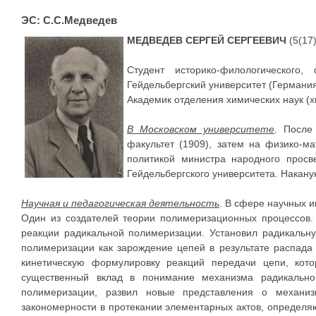
ЭС: С.С.Медведев
МЕДВЕДЕВ СЕРГЕЙ СЕРГЕЕВИЧ
(5(17)
Студент историко-филологического,
Гейдельбергский университет (Германия
Академик отделения химических наук (
В Московском университете
. После
факультет (1909), затем на физико-ма
политикой министра народного прос
Гейдельбергского университета. Накану
Научная и педагогическая деятельность
. В сфере научных 
Один из создателей теории полимеризационных процессов. 
реакции радикальной полимеризации. Установил радикальн
полимеризации как зарождение цепей в результате распада
кинетическую формулировку реакций передачи цепи, кот
существенный вклад в понимание механизма радикально
полимеризации, развил новые представления о механиз
закономерности в протекании элементарных актов, определя