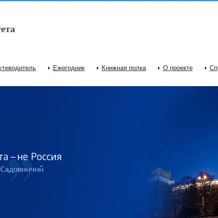
ета
утеводитель
Ежегодник
Книжная полка
О проекте
Сп