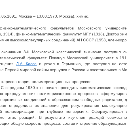
.05.1891, Москва – 13.08.1970, Москва), химик.
 физико-математического факультетов Московского университ
, 1914), физико-математический факультет МГУ (1918). Доктор хим
химия высокомолекулярных соединений) АН СССР (1958, член-корре
 окончания 3-й Московской классической гимназии поступил с
тематический факультет. Покинул Московский университет в 191
вещения
Л.А. Кассо
и уехал в Германию, где поступил на есте
не Первой мировой войны вернулся в Россию и восстановился в Мо
интересов теория полимеризационных процессов.
С середины 1930-х гг. начал проводить систематические иссле
ую природу многих полимеризационных процессов, сформулиров
 перекисных соединений с образованием свободных радикалов, 
орая определила их значение для регулирования молекулярн
й полимеризации при глубоких конверсиях. Сформулировал о
ме этих реакций. В результате изучения реакций совместно
ющих общую скорость процесса, состав и строение образующихся 