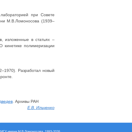
 лабораторией при Совете
ени М.В.Ломоносова (1939–
в, изложенные в статьях –
«О кинетике полимеризации
22–1970). Разработал новый
ронте.
дведев
. Архивы РАН
Е.В. Ильченко
а
МГУ имени М.В.Ломоносова
, 1993-2026