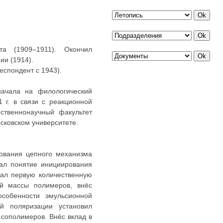
ета (1909–1911). Окончил
ии (1914).
спондент с 1943).
начала на филологический
1 г. в связи с реакционной
ственнонаучный факультет
сковском университете.
дования цепного механизма
ал понятие инициирования
дал первую количественную
ой массы полимеров, внёс
собенности эмульсионной
й поляризации установил
сополимеров. Внёс вклад в