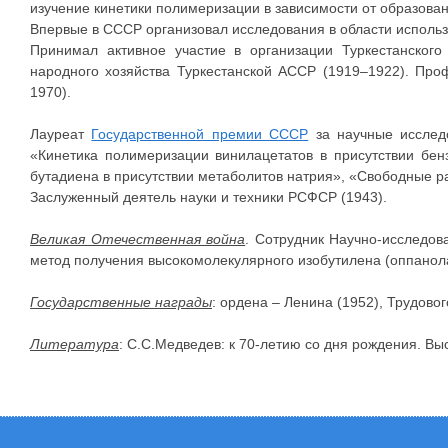
изучение кинетики полимеризации в зависимости от образован
Впервые в СССР организовал исследования в области исполь
Принимал активное участие в организации Туркестанского
народного хозяйства Туркестанской АССР (1919–1922). Про
1970).
Лауреат
Государственной премии СССР
за научные исследо
«Кинетика полимеризации винилацетатов в присутствии бе
бутадиена в присутствии метаболитов натрия», «Свободные р
Заслуженный деятель науки и техники РСФСР (1943).
Великая Отечественная война
. Сотрудник Научно-исследов
метод получения высокомолекулярного изобутилена (оппанол
Государственные награды
: ордена – Ленина (1952), Трудовог
Литература
: С.С.Медведев: к 70-летию со дня рождения. Вы