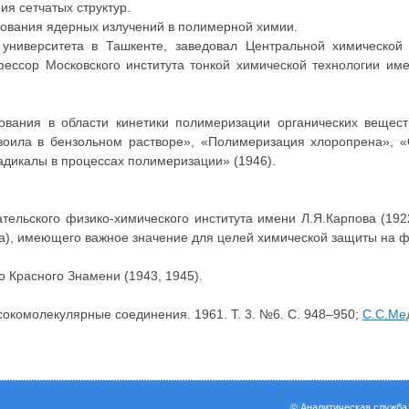
ия сетчатых структур.
зования ядерных излучений в полимерной химии.
 университета в Ташкенте, заведовал Центральной химической
фессор Московского института тонкой химической технологии им
вания в области кинетики полимеризации органических вещест
нзоила в бензольном растворе», «Полимеризация хлоропрена», 
адикалы в процессах полимеризации» (1946).
ательского физико-химического института имени Л.Я.Карпова (19
а), имеющего важное значение для целей химической защиты на ф
о Красного Знамени (1943, 1945).
сокомолекулярные соединения. 1961. Т. 3. №6. С. 948–950;
С.С.Ме
© Аналитическая служб