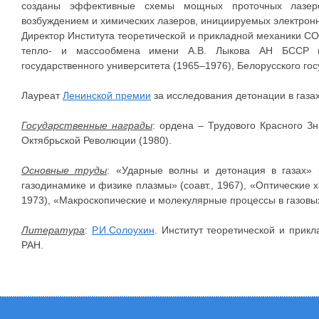
созданы эффективные схемы мощных проточных лазеров
возбуждением и химических лазеров, инициируемых электрон
Директор Института теоретической и прикладной механики СО
тепло- и массообмена имени А.В. Лыкова АН БССР (1
государственного университета (1965–1976), Белорусского го
Лауреат
Ленинской премии
за исследования детонации в газах 
Государственные награды
: ордена – Трудового Красного Зн
Октябрьской Революции (1980).
Основные труды
: «Ударные волны и детонация в газах» 
газодинамике и физике плазмы» (соавт., 1967), «Оптические 
1973), «Макроскопические и молекулярные процессы в газовых 
Литература
:
Р.И.Солоухин
. Институт теоретической и прик
РАН.