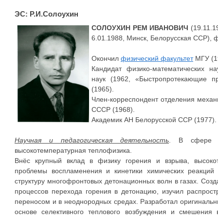
ЭС: Р.И.Солоухин
СОЛОУХИН РЕМ ИВАНОВИЧ
(19.11.1
6.01.1988, Минск, Белорусская ССР), ф
Окончил
физический факультет
МГУ (1
Кандидат физико-математических на
наук (1962, «Быстропротекающие п
(1965).
Член-корреспондент отделения механ
СССР (1968).
Академик АН Белорусской ССР (1977).
Научная и педагогическая деятельность
. В сфере н
высокотемпературная теплофизика.
Внёс крупный вклад в физику горения и взрыва, высоко
проблемы воспламенения и кинетики химических реакций 
структуру многофронтовых детонационных волн в газах. Соз
процессов перехода горения в детонацию, изучил распрос
переносом и в неоднородных средах. Разработал оригиналь
основе селективного теплового возбуждения и смешения в