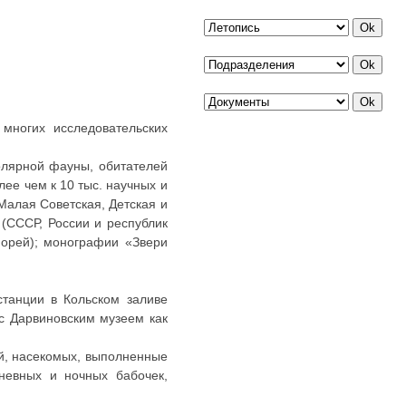
многих исследовательских
.
олярной фауны, обитателей
ее чем к 10 тыс. научных и
Малая Советская, Детская и
 (СССР, России и республик
морей); монографии «Звери
станции в Кольском заливе
с Дарвиновским музеем как
ий, насекомых, выполненные
невных и ночных бабочек,