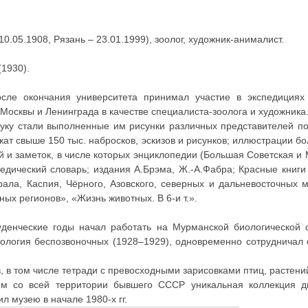
10.05.1908, Рязань – 23.01.1999), зоолог, художник-анималист.
1930).
осле окончания университета принимал участие в экспедициях 
 Москвы и Ленинграда в качестве специалиста-зоолога и художника
уку стали выполненные им рисунки различных представителей п
т свыше 150 тыс. набросков, эскизов и рисунков; иллюстрации бол
й и заметок, в числе которых энциклопедии (Большая Советская и 
едический словарь; издания А.Брэма, Ж.-А.Фабра; Красные книги
ала, Каспия, Чёрного, Азовского, северных и дальневосточных 
х регионов», «Жизнь животных. В 6-и т.».
уденческие годы начал работать на Мурманской биологической 
оология беспозвоночных (1928–1929), одновременно сотрудничал 
, в том числе тетради с превосходными зарисовками птиц, растен
 им со всей территории бывшего СССР уникальная коллекция д
л музею в начале 1980-х гг.