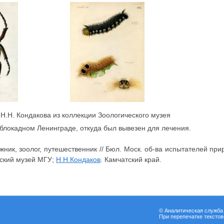
 Н.Н. Кондакова из коллекции Зоологического музея
в блокадном Ленинграде, откуда был вывезен для лечения.
ожник, зоолог, путешественник // Бюл. Моск. об-ва испытателей пр
еский музей МГУ;
Н.Н.Кондаков
. Камчатский край.
© Аналитическая служб
При перепечатке тексто