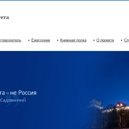
ета
утеводитель
Ежегодник
Книжная полка
О проекте
Сп