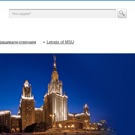
рашивали-отвечаем
Letopis of MSU