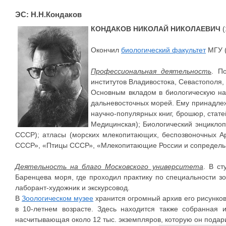
ЭС: Н.Н.Кондаков
КОНДАКОВ НИКОЛАЙ НИКОЛАЕВИЧ
(
Окончил
биологический факультет
МГУ (
Профессиональная деятельность
. П
институтов Владивостока, Севастополя,
Основным вкладом в биологическую на
дальневосточных морей. Ему принадлежа
научно-популярных книг, брошюр, стате
Медицинская); Биологический энциклоп
СССР); атласы (морских млекопитающих, беспозвоночных Ар
СССР», «Птицы СССР», «Млекопитающие России и сопредельны
Деятельность на благо Московского университета
. В ст
Баренцева моря, где проходил практику по специальности з
лаборант-художник и экскурсовод.
В
Зоологическом музее
хранится огромный архив его рисунков
в 10-летнем возрасте. Здесь находится также собранная
насчитывающая около 12 тыс. экземпляров, которую он подари