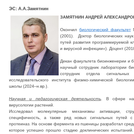
ЭС: А.А.Замятнин
ЗАМЯТНИН АНДРЕЙ АЛЕКСАНДРО
Окончил
биологический факультет
М
(2001). Доктор биологических нау
путей развития программируемой к
и вирусной инфекции»). Доцент (2018
Декан факультета биоинженерии и б
научный сотрудник лаборатории би
сотрудник отдела сигнальных
исследовательского института физико-химической биолог
школы (2024–н.вр.).
Научная и педагогическая деятельность
. В сфере нау
вирусологии растений.
Исследовал молекулярные механизмы активации, стр
специфичность, а также ряд новых сигнальных путей с
протеиназ. На основе фермента из пшеницы разработал средс
которое успешно прошло стадию доклинических испытаний