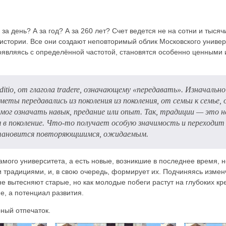
за день? А за год? А за 260 лет? Счет ведется не на сотни и тыся
тории. Все они создают неповторимый облик Московского универс
появляясь с определённой частотой, становятся особенно ценными
tio, от глагола tradere, означающему «передавать». Изначально 
ты передавались из поколения из поколения, от семьи к семье, 
ог означать навык, предание или опыт. Так, традиции — это н
я в поколение. Что-то получает особую значимость и переходит
становится повторяющшимся, ожидаемым.
амого университета, а есть новые, возникшие в последнее время, 
традициями, и, в свою очередь, формирует их. Подчиняясь измен
е вытесняют старые, но как молодые побеги растут на глубоких кре
е, а потенциал развития.
рный отпечаток.