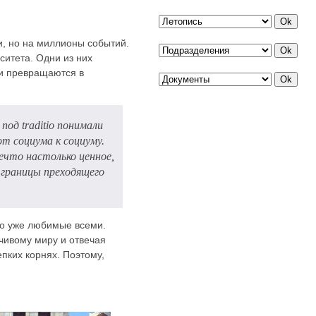
чи, но на миллионы событий.
итета. Одни из них
 и превращаются в
под traditio понимали
от социума к социуму.
ечто настолько ценное,
 границы преходящего
но уже любимые всеми.
чивому миру и отвечая
пких корнях. Поэтому,