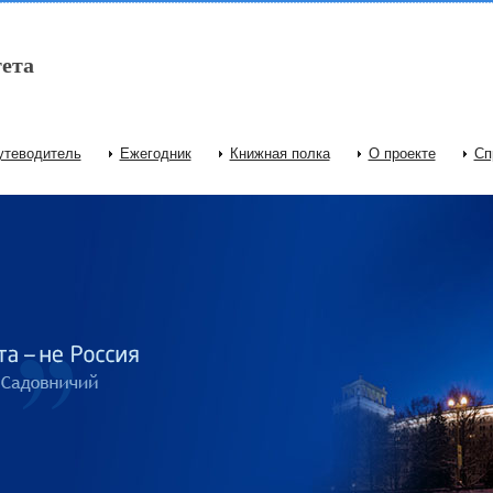
ета
утеводитель
Ежегодник
Книжная полка
О проекте
Сп