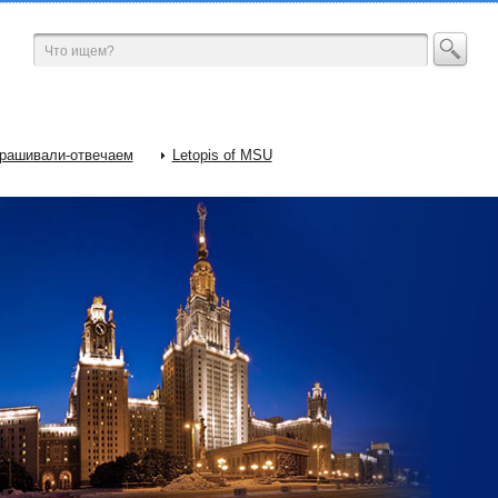
рашивали-отвечаем
Letopis of MSU