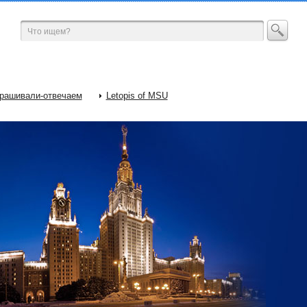
рашивали-отвечаем
Letopis of MSU