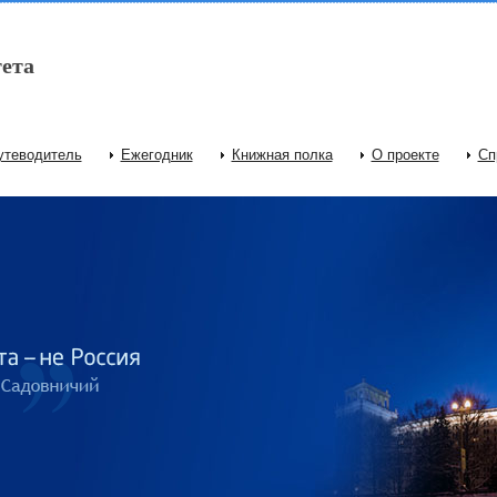
ета
утеводитель
Ежегодник
Книжная полка
О проекте
Сп