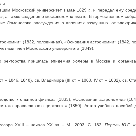
ли.
вшим Московский университет в мае 1829 г., и передал ему сред
, а также сведения о московском климате. В торжественном собр
ние Ломоносова рассуждения о явлениях воздушных, от электри
трономии» (1832, половинная), «Основания астрономии» (1842, п
чётный член Московского университета (1849).
го ректорства пришлась эпидемия холеры в Москве и организ
ст. – 1846, 1848), св. Владимира (III ст. – 1860, IV ст. – 1832), св. Ста
оводство к опытной физике» (1833), «Основания астрономии» (18
инятого православною церковью» (1850). Автор учебных пособий 
ссора XVIII – начала XX вв. – М., 2003. С. 182;
Перель Ю.Г
. 