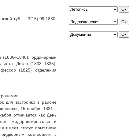
ской губ. – 3(15).09.1880,
 (1836–1848); ординарный
ьтета. Декан (1833–1835);
фессор (1825) отделения
трономии.
ток для застройки в районе
ирпича», 15 ноября 1831 г.
кабря отмечается как День
атно модернизировался и
ия имеет статус памятника
 придворным хозяйством с