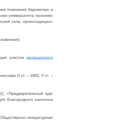
ние показания барометра и
ании университета произнёс
ческой силы происходящих»
оловинная).
ация участия
медицинского
нислава (I ст. – 1862, II ст. –
42), «Предварительный курс
для Благородного пансиона
«Общественно-литературная