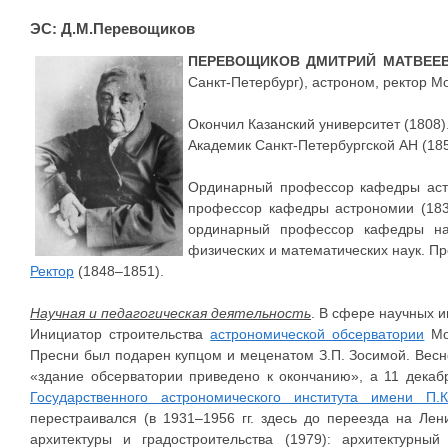
ЭС: Д.М.Перевощиков
ПЕРЕВОЩИКОВ ДМИТРИЙ МАТВЕЕ
Санкт-Петербург), астроном, ректор М
Окончил Казанский университет (1808)
Академик Санкт-Петербургской АН (185
Ординарный профессор кафедры астр
профессор кафедры астрономии (1835
ординарный профессор кафедры наб
физических и математических наук. Пр
Ректор
(1848–1851).
Научная и педагогическая деятельность
. В сфере научных 
Инициатор строительства
астрономической обсерватории
Мос
Пресни был подарен купцом и меценатом З.П. Зосимой. Весной
«здание обсерватории приведено к окончанию», а 11 декабр
Государственного астрономического института имени П.
перестраивался (в 1931–1956 гг. здесь до переезда на Ле
архитектуры и градостроительства (1979): архитектурн