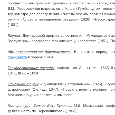
профессорским домом и зданиями, в которых жили наблюдате
Д.М. Перевощиков встречался с А. фон Гумбольдтом, посети
термометра для определения «высоты Москвы против Парижа»
речи – «Слово о неподвижных звёздах» (1826), «Рассмотре
(1831).
Лауреат Демидовской премии за сочинения «Руководство к ас
Заслуженный профессор Московского университета (1851). По
Административная деятельность
. На краткий период е
факультета
в борьбе с ней.
Государственные награды
: ордена – св. Анны (I ст. – 1865, II 
1841, III ст. – 1834).
Основные труды
: «Руководство к астрономии» (1826), «Рук
астрономии» (2-е изд., 1847), «Правила времясчисления пр
Московского университета и гимназий.
Литература
:
Волков В.А
.,
Куликова М.В
. Московские профе
деятельность Дм.Перевощикова» (1953).