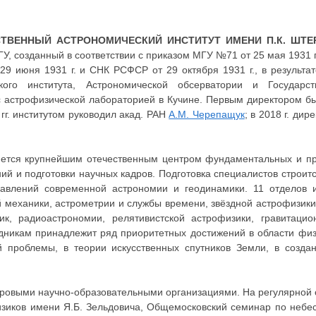
СТВЕННЫЙ АСТРОНОМИЧЕСКИЙ ИНСТИТУТ ИМЕНИ П.К. ШТЕ
ГУ, созданный в соответствии с приказом МГУ №71 от 25 мая 1931 
9 июня 1931 г. и СНК РСФСР от 29 октября 1931 г., в результа
ского института, Астрономической обсерватории и Государст
с астрофизической лабораторией в Кучине. Первым директором бы
гг. институтом руководил акад. РАН
А.М. Черепащук
; в 2018 г. ди
ется крупнейшим отечественным центром фундаментальных и пр
ий и подготовки научных кадров. Подготовка специалистов строит
авлений современной астрономии и геодинамики. 11 отделов и
 механики, астрометрии и службы времени, звёздной астрофизики
к, радиоастрономии, релятивистской астрофизики, гравитацио
дникам принадлежит ряд приоритетных достижений в области физ
 проблемы, в теории искусственных спутников Земли, в созда
ровыми научно-образовательными организациями. На регулярной 
зиков имени Я.Б. Зельдовича, Общемосковский семинар по небе