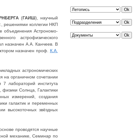
РНБЕРГА
(
ГАИШ
), научный
г., решениями коллегии НКП
те объединения Астрономо-
венного астрофизического
л назначен А.А. Канчеев. В
ректором назначен проф.
К.А.
икладных астрономических
ся на органичном сочетании
 7 лабораторий института
, физики Солнца, Галактики
нных измерений, создания
ики галактик и переменных
нии высокоточных звёздных
основе проводятся научные
сной механике, Семинар по