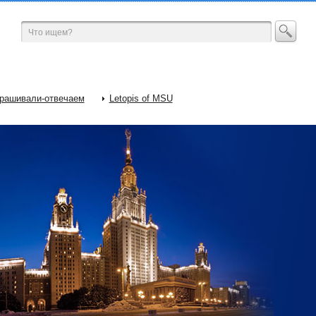
рашивали-отвечаем
Letopis of MSU