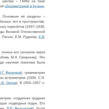
о центра – ГАИШ на базе
ной
обсерваторией в Кучине
,
. Основные её разделы –
есных тел в пространстве,
ных перелётов (1937–1938,
годы Великой Отечественной
Б. Пасько, Е.М. Руднева,
Е.В.
 точных его сигналов через
юбова, М.А. Смирнова). Это
гда научная тематика была
В.Г. Фесенков
), гравиметрии
ры астрометрии (1939, С.Н.
.В. Орлов
). В 1956–1957 гг.
метрии, созданная трудами
ощью подводных лодок. Его
кин,
В.В. Федынский
). Была