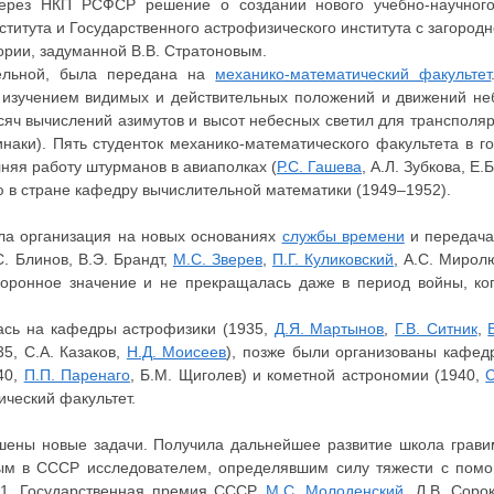
ерез НКП РСФСР решение о создании нового учебно-научног
титута и Государственного астрофизического института с загород
рии, задуманной В.В. Стратоновым.
тельной, была передана на
механико-математический факультет
 изучением видимых и действительных положений и движений неб
яч вычислений азимутов и высот небесных светил для трансполяр
кинаки). Пять студенток механико-математического факультета в 
няя работу штурманов в авиаполках (
Р.С. Гашева
, А.Л. Зубкова, Е.
 в стране кафедру вычислительной математики (1949–1952).
ла организация на новых основаниях
службы времени
и передача
. Блинов, В.Э. Брандт,
М.С. Зверев
,
П.Г. Куликовский
, А.С. Мирол
оронное значение и не прекращалась даже в период войны, ко
лась на кафедры астрофизики (1935,
Д.Я. Мартынов
,
Г.В. Ситник
,
35, С.А. Казаков,
Н.Д. Моисеев
), позже были организованы кафед
940,
П.П. Паренаго
, Б.М. Щиголев) и кометной астрономии (1940,
С
ческий факультет.
шены новые задачи. Получила дальнейшее развитие школа грави
рвым в СССР исследователем, определявшим силу тяжести с пом
51, Государственная премия СССР,
М.С. Молоденский
, Л.В. Соро