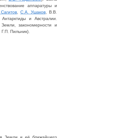
енствование аппаратуры и
 Сагитов
,
С.А. Ушаков
, В.В.
 Антарктиды и Австралии.
 Земли, закономерности и
 Г.П. Пильник).
ния Земли и её ближайшего