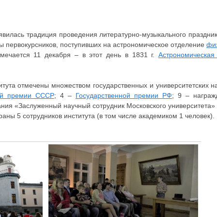
появилась традиция проведения литературно-музыкального праздни
ы первокурсников, поступивших на астрономическое отделение
фи
мечается 11 декабря – в этот день в 1831 г.
Астрономическая
тута отмечены множеством государственных и университетских на
ой премии СССР
; 4 –
Государственной премии РФ
; 9 – награ
вания «Заслуженный научный сотрудник Московского университета» 
ы 5 сотрудников института (в том числе академиком 1 человек).