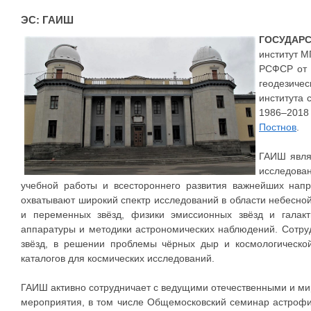
ЭС: ГАИШ
ГОСУДАР
институт М
РСФСР от 2
геодезиче
института 
1986–2018 
Постнов
.
ГАИШ явля
исследован
учебной работы и всестороннего развития важнейших напр
охватывают широкий спектр исследований в области небесной
и переменных звёзд, физики эмиссионных звёзд и галакти
аппаратуры и методики астрономических наблюдений. Сотру
звёзд, в решении проблемы чёрных дыр и космологической
каталогов для космических исследований.
ГАИШ активно сотрудничает с ведущими отечественными и ми
мероприятия, в том числе Общемосковский семинар астрофи