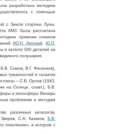
ла разработана методика
существлялось с помощью
ой с Земли стороны Луны,
лёта АМС была рассчитана
етодика привязки снимков
ваний (
Ю.Н. Липский
,
Ю.П.
ы и каталог 500 деталей на
евидимого полушария.
, Б.В. Сомов, В.Г. Фесенков),
овых туманностей и галактик
стоены – С.В. Орлов (1943,
 на Солнце, соавт.), Б.В.
мосферы и ионосферы Венеры
нным проблемам и методам
во различных каталогов,
Зверев, С.А. Казаков,
Б.В.
го поколения», в котором с