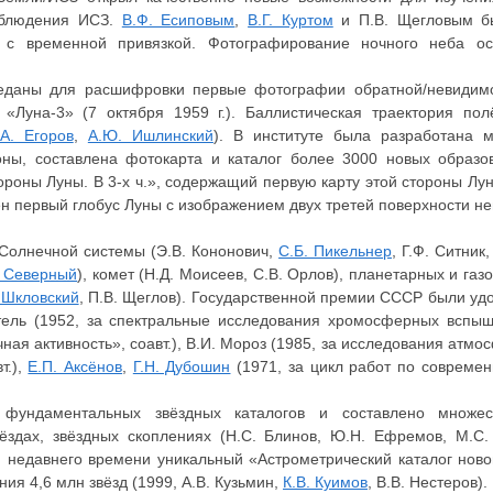
наблюдения ИСЗ.
В.Ф. Есиповым
,
В.Г. Куртом
и П.В. Щегловым бы
 с временной привязкой. Фотографирование ночного неба о
реданы для расшифровки первые фотографии обратной/невидим
«Луна-3» (7 октября 1959 г.). Баллистическая траектория по
.А. Егоров
,
А.Ю. Ишлинский
). В институте была разработана м
ны, составлена фотокарта и каталог более 3000 новых образо
ороны Луны. В 3-х ч.», содержащий первую карту этой стороны Лун
лен первый глобус Луны с изображением двух третей поверхности н
Солнечной системы (Э.В. Кононович,
С.Б. Пикельнер
, Г.Ф. Ситник
. Северный
), комет (Н.Д. Моисеев, С.В. Орлов), планетарных и газ
 Шкловский
, П.В. Щеглов). Государственной премии СССР были удо
тель (1952, за спектральные исследования хромосферных вспышек
чная активность», соавт.), В.И. Мороз (1985, за исследования ат
т.),
Е.П. Аксёнов
,
Г.Н. Дубошин
(1971, за цикл работ по совреме
фундаментальных звёздных каталогов и составлено множест
здах, звёздных скоплениях (Н.С. Блинов, Ю.Н. Ефремов, М.С. 
й недавнего времени уникальный «Астрометрический каталог ново
я 4,6 млн звёзд (1999, А.В. Кузьмин,
К.В. Куимов
, В.В. Нестеров).