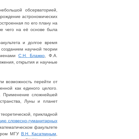
небольшой обсерваторией,
озрождение астрономических
остроенная по его плану на
ле чего на её основе была
акультета и долгое время
с созданием научной теории
 именами
С.Н. Блажко
, Ф.А.
ижения, открытия и научные
ли возможность перейти от
енной как единого целого.
ия. Применение сложнейшей
странства, Луны и планет
теоретической, прикладной
цию словесно-гуманитарных
математическом факультете
тором МГУ
В.Н. Касаткиным
,