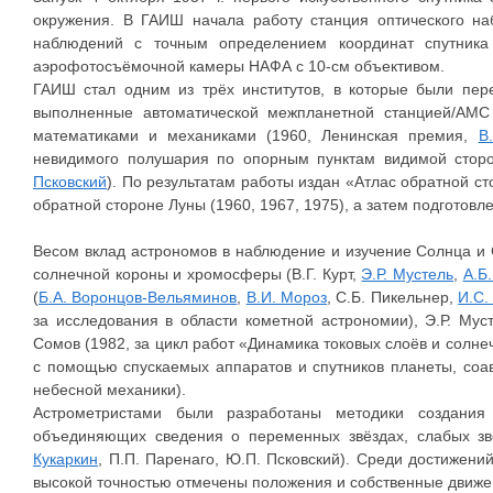
окружения. В ГАИШ начала работу станция оптического 
наблюдений с точным определением координат спутника
аэрофотосъёмочной камеры НАФА с 10-см объективом.
ГАИШ стал одним из трёх институтов, в которые были пе
выполненные автоматической межпланетной станцией/АМС 
математиками и механиками (1960, Ленинская премия,
В
невидимого полушария по опорным пунктам видимой сторо
Псковский
). По результатам работы издан «Атлас обратной ст
обратной стороне Луны (1960, 1967, 1975), а затем подготов
Весом вклад астрономов в наблюдение и изучение Солнца и 
солнечной короны и хромосферы (В.Г. Курт,
Э.Р. Мустель
,
А.Б
(
Б.А. Воронцов-Вельяминов
,
В.И. Мороз
, С.Б. Пикельнер,
И.С.
за исследования в области кометной астрономии), Э.Р. Мус
Сомов (1982, за цикл работ «Динамика токовых слоёв и солне
с помощью спускаемых аппаратов и спутников планеты, соав
небесной механики).
Астрометристами были разработаны методики создания 
объединяющих сведения о переменных звёздах, слабых звё
Кукаркин
, П.П. Паренаго, Ю.П. Псковский). Среди достижени
высокой точностью отмечены положения и собственные движени