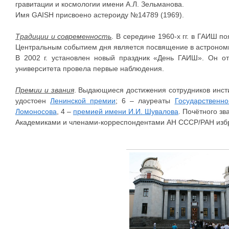
гравитации и космологии имени А.Л. Зельманова.
Имя GAISH присвоено астероиду №14789 (1969).
Традиции и современность
. В середине 1960-х гг. в ГАИШ 
Центральным событием дня является посвящение в астроном
В 2002 г. установлен новый праздник «День ГАИШ». Он от
университета провела первые наблюдения.
Премии и звания
. Выдающиеся достижения сотрудников инсти
удостоен
Ленинской премии
; 6 – лауреаты
Государственн
Ломоносова
, 4 –
премией имени И.И. Шувалова
. Почётного з
Академиками и членами-корреспондентами АН СССР/РАН избран