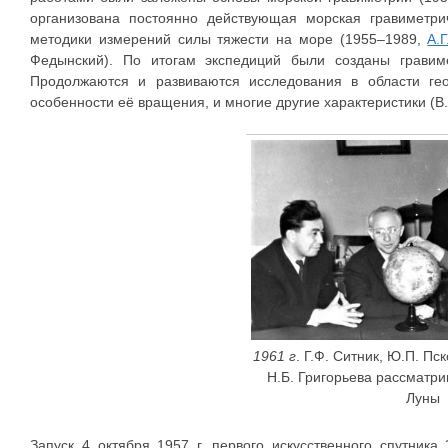
организована постоянно действующая морская гравиметри
методики измерений силы тяжести на море (1955–1989,
А.
Федынский). По итогам экспедиций были созданы гравимет
Продолжаются и развиваются исследования в области ге
особенности её вращения, и многие другие характеристики (В.В.
1961 г
. Г.Ф. Ситник, Ю.П. Пс
Н.Б. Григорьева рассматр
Луны
Запуск 4 октября 1957 г. первого искусственного спутни