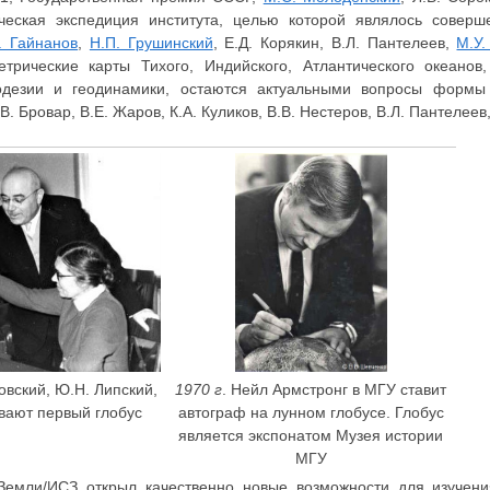
ческая экспедиция института, целью которой являлось соверш
Г. Гайнанов
,
Н.П. Грушинский
, Е.Д. Корякин, В.Л. Пантелеев,
М.У.
рические карты Тихого, Индийского, Атлантического океанов,
одезии и геодинамики, остаются актуальными вопросы формы
 Бровар, В.Е. Жаров, К.А. Куликов, В.В. Нестеров, В.Л. Пантелеев,
ковский, Ю.Н. Липский,
1970 г
. Нейл Армстронг в МГУ ставит
ивают первый глобус
автограф на лунном глобусе. Глобус
является экспонатом Музея истории
МГУ
ка Земли/ИСЗ открыл качественно новые возможности для изуче