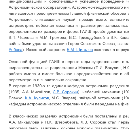
инициировавшим и обеспечившим успешное проведение ч
Астрономической обсерватории, Астрономо-геодезического инс
являвшегося правопреемником Главной физической обсервато
Астрономия, считавшаяся наукой, прежде всего, вычисли
астрометрия, небесная механика и гравиметрия занимались
определением их размеров и форм. ГАИШ провёл десятки тыс
В.П. Чкалова и М.М. Громова, В.С. Гризодубовой и В.К. Кок
войны были удостоены звания Героя Советского Союза, выпол
Рябова
). Известный астроном
Б.М. Щиголев
возглавлял первую
Основной функцией ГАИШ в первые годы существования ста
широковещательные радиостанции Москвы (П.И. Бакулин, Н.С
работа имела и имеет большое народнохозяйственное и об
пересмотрена и значительно сокращена.
В середине 1930-х гг. единая кафедра астрономии раздели
(1935, А.А. Михайлов,
Л.В. Сорокин
), небесной механики (19
Блажко,
К.А. Куликов
, М.С. Зверев), звёздной астрономии (1
кафедры астрономического отделения были переданы на физи
В классических разделах астрономии были поставлены и ре
А.А. Михайлова и П.К. Штернберга. Л.В. Сорокин стал пе
работами были заложены основы морской гравиметрии (19