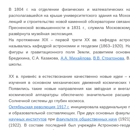
В 1804 г. на отделении физических и математических н
располагавшейся на крыше университетского здания на Мохов
лекций и строительство новой каменной обсерватории связан
Пресненской возвышенности в 1831 г., служила Московскому
развёрнута музейная экспозиция.
На протяжении XIX – первой трети ХХ вв. кафедра астро
называлась кафедрой астрономии и геодезии (1863–1920). Н
фигуры и гравитационного поля Земли, развитием основ
Бредихина, С.А. Казакова,
А.А. Михайлова
,
В.В. Стратонова
, 
школы.
ХХ в. привнёс в естествознание качественно новые идеи –
изучения в основном механических движений космических 
Появились такие новые направления как звёздная и внега
космической аппаратуры обеспечило значительное расши
Солнечной системы до глубин космоса.
Октябрьская революция 1917 г.
инициировала кардинальную пе
и образовательной составляющих. При двух основных факуль
научных институтов
при
факультете общественных наук
(1921
(1922). В составе последней был учреждён Астрономо-гео