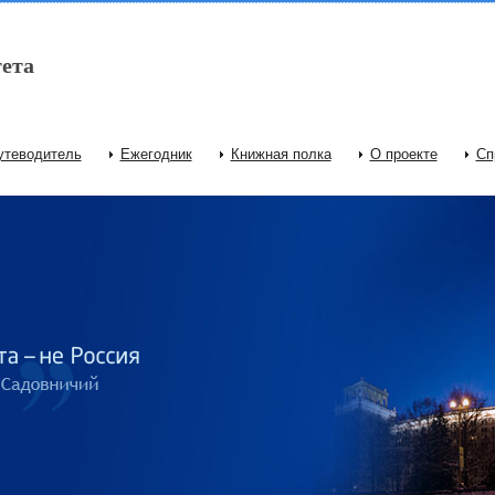
ета
утеводитель
Ежегодник
Книжная полка
О проекте
Сп