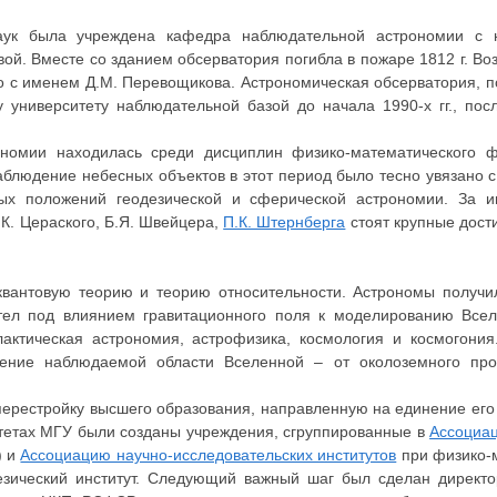
аук была учреждена кафедра наблюдательной астрономии с 
ой. Вместе со зданием обсерватория погибла в пожаре 1812 г. В
о с именем Д.М. Перевощикова. Астрономическая обсерватория, п
 университету наблюдательной базой до начала 1990-х гг., пос
номии находилась среди дисциплин физико-математического ф
аблюдение небесных объектов в этот период было тесно увязано 
ных положений геодезической и сферической астрономии. За
В.К. Цераского, Б.Я. Швейцера,
П.К. Штернберга
стоят крупные дост
 квантовую теорию и теорию относительности. Астрономы получи
тел под влиянием гравитационного поля к моделированию Всел
лактическая астрономия, астрофизика, космология и космогон
рение наблюдаемой области Вселенной – от околоземного про
рестройку высшего образования, направленную на единение его 
тетах МГУ были созданы учреждения, сгруппированные в
Ассоциа
) и
Ассоциацию научно-исследовательских институтов
при физико-
дезический институт. Следующий важный шаг был сделан дирек