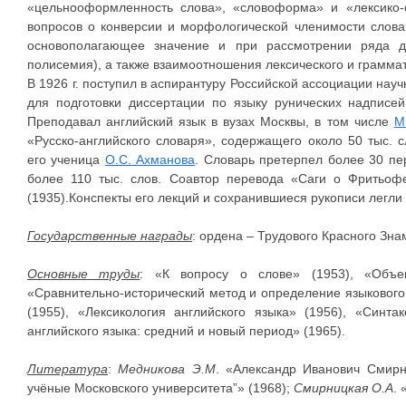
«цельнооформленность слова», «словоформа» и «лексико-
вопросов о конверсии и морфологической членимости слов
основополагающее значение и при рассмотрении ряда др
полисемия), а также взаимоотношения лексического и граммат
В 1926 г. поступил в аспирантуру Российской ассоциации нау
для подготовки диссертации по языку рунических надписе
Преподавал английский язык в вузах Москвы, в том числе
М
«Русско-английского словаря», содержащего около 50 тыс. с
его ученица
О.С. Ахманова
. Словарь претерпел более 30 пе
более 110 тыс. слов. Соавтор перевода «Саги о Фритьофе
(1935).Конспекты его лекций и сохранившиеся рукописи легли 
Государственные награды
: ордена – Трудового Красного Зна
Основные труды
: «К вопросу о слове» (1953), «Объек
«Сравнительно-исторический метод и определение языкового 
(1955), «Лексикология английского языка» (1956), «Синта
английского языка: средний и новый период» (1965).
Литература
:
Медникова Э.М
. «Александр Иванович Смирн
учёные Московского университета”» (1968);
Смирницкая О.А
.