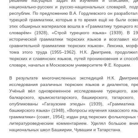
решение насущных задач их изучения и описания, диа
национально-русских и русско-национальных словарей, под
республик. По предложению В.А. Гордлевского он разработа
турецкой грамматики, которые в то время ещё не были осве
этих обширных материалов вошла в «Грамматику турецкого яз
словарём» (1928), «Строй турецкого языка» (1939). В 19
исторической грамматики тюркских языков и возглавил к
сравнительной грамматике тюркских языков». Лексика, морф
тома этого труда (1955–1962). Н.К. Дмитриев, продолжил
тюркских и славянских языков, путей проникновения и спосо
словаре, начатых в Московском университете Ф.Е. Коршем.
В результате многочисленных экспедиций Н.К. Дмитри
исследования различных тюркских языков и диалектов, пр
Учёный вёл одновременное исследование турецкого, азерб
балкарского, крымскотатарского, башкирского, татарского
опубликованы «Гагаузские этюды» (1939), «Грамматика 
башкирского языка» (1948), «Вопросы изучения хакасского яз
грамматики» (соавт., 1954); издан ряд тюркских фольклорных т
литературоведческим комментарием. Уделял большое вни
национальных школ Башкирии, Чувашии и Татарстана.