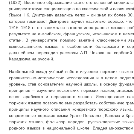
(1922). Восточное образование стало его основной специаль
университетскую специализацию по классической и славянско
Языки Н.К. Дмитриеву давались легко – он знал их более 30
который гимназист Дмитриев изучил настолько хорошо, чт
1916–1918 гг. он занимался в школе иностранных языков, ра
результате на английском, французском, итальянском и неме
статьи. В университете помимо занятий классическими я
южнославянских языков, в особенности болгарского и сер
дальнейшем переводил рассказы А.П. Чехова на сербский 
Караджича на русский.
Наибольший вклад учёный внёс в изучение тюркских языков
сравнительно-исторические исследования и в целом поднял
уровень, став основателем научной школы, в основу фунда
принципов – изучение нескольких тюркских языков, знаком
основ арабского и персидского языков. Исследование ва
тюркских языков позволило ему разработать собственную гра
принципы научного описания конкретного тюркского языка
современные тюркские языки Урало-Поволжья, Кавказа и Кры
тюркских языков, фольклор народов, русско-тюркские язык
родного языков в национальной школе. Владея множеством 