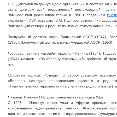
Н.К. Дмитриев выдвинул идею организации в системе МГУ в
стать центром всей теоретической востоковедной научно-
Замысел был реализован только в 1956 г. созданием
Инсти
тюркологии ИВЯ возглавил В.М. Насилов, выпускник Лазаревск
Заведующий сектором родных языков Института национальны
Заслуженный деятель науки Башкирской АССР (1947). Зас
(1950). Заслуженный деятель науки Чувашской АССР (1953).
Государственные награды
: ордена – Ленина (1954), Трудово
(1944), медали – «За оборону Москвы», «За доблестный труд
гг.».
Основные труды
: «Этюды по сербо-турецкому языковому
«Вопросы методики преподавания русского и родног
«Грамматическая терминология в учебниках родного языка (тат
Память
. Именем Н.К. Дмитриева названа улица в Уфе.
С 1993 г. Институт стран Азии и Африки проводит еже
конференцию «Дмитриевские чтения». Конференция про
лингвистическая тюркология и литературоведческая/культурол