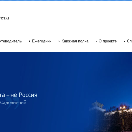
ета
утеводитель
Ежегодник
Книжная полка
О проекте
Сп