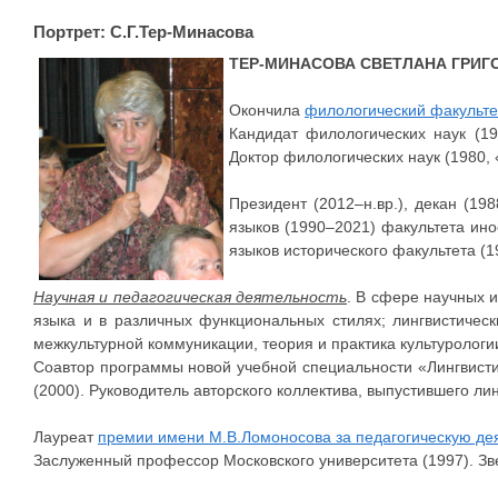
Портрет: С.Г.Тер-Минасова
ТЕР-МИНАСОВА СВЕТЛАНА ГРИГ
Окончила
филологический факульте
Кандидат филологических наук (19
Доктор филологических наук (1980,
Президент (2012–н.вр.), декан (1
языков (1990–2021) факультета ино
языков исторического факультета (
Научная и педагогическая деятельность
. В сфере научных 
языка и в различных функциональных стилях; лингвистичес
межкультурной коммуникации, теория и практика культурологи
Соавтор программы новой учебной специальности «Лингвисти
(2000). Руководитель авторского коллектива, выпустившего л
Лауреат
премии имени М.В.Ломоносова за педагогическую де
Заслуженный профессор Московского университета (1997). Зве