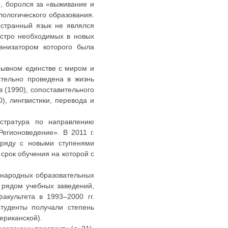
но, боролся за «выживание и
лологического образования.
остранный язык не являлся
остро необходимых в новых
анизатором которого была
рывном единстве с миром и
ательно проведена в жизнь
 (1990), сопоставительного
), лингвистики, перевода и
стратура по направлению
егионоведение». В 2011 г.
аряду с новыми ступенями
срок обучения на которой с
ународных образовательных
 рядом учебных заведений,
акультета в 1993–2000 гг.
туденты получали степень
ериканской).