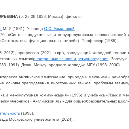
ОРЬЕВНА
(р. 25.08.1938, Москва), филолог.
т
МГУ (1961). Ученица
О.С. Ахмановой
.
70, «Синтез продуктивных и полупродуктивных словосочетаний и
 «Синтагматика функциональных стилей»). Профессор (1985).
988–2012); профессор (2021–н.вр.), заведующий кафедрой теории
странных языков/
иностранных языков и регионоведения
. Заведую
1983–1991). Декан Международного колледжа МГУ (1993–2000).
интересов английское языкознание, природа и механизмы речеобр
кие основы преподавания иностранных языков; проблемы взаимод
и.
ка и межкультурная коммуникация» (1996) и учебника «Язык и ме
инейку учебников «Английский язык для общеобразовательных школ»
ятельность
(1996).
зда Московского университета (2024).