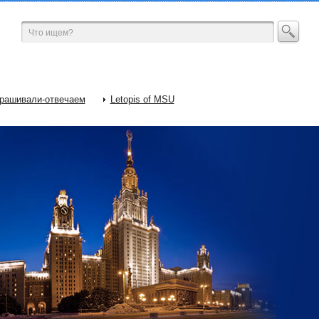
рашивали-отвечаем
Letopis of MSU