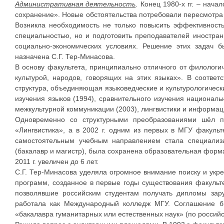
Административная деятельность
. Конец 1980-х гг. – нач
сохранение». Новые обстоятельства потребовали пересмотра 
Возникла необходимость не только повысить эффективность
специальностью, но и подготовить преподавателей иностра
социально-экономических условиях. Решение этих задач б
назначена С.Г. Тер-Минасова.
В основу факультета, принципиально отличного от филологи
культурой, народов, говорящих на этих языках». В соотв
структура, объединяющая языковедческие и культурологическ
изучения языков (1994), сравнительного изучения национальн
межкультурной коммуникации (2003), лингвистики и информац
Одновременно со структурными преобразованиями шёл п
«Лингвистика», а в 2002 г. одним из первых в МГУ факульт
самостоятельным учебным направлением стала специализа
(бакалавр и магистр), была сохранена образовательная форм
2011 г. увеличен до 6 лет.
С.Г. Тер-Минасова уделяла огромное внимание поиску и ук
программ, созданное в первые годы существования факульте
позволявшие российским студентам получать дипломы зару
работала как Международный колледж МГУ. Соглашение б
«бакалавра гуманитарных или естественных наук» (по российско