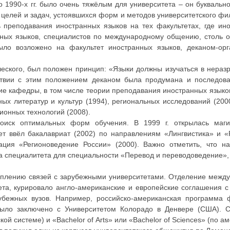
ало 1990-х гг. было очень тяжёлым для университета – он букваль
целей и задач, устоявшихся форм и методов университетского фи
 преподавания иностранных языков на тех факультетах, где ин
нных языков, специалистов по международному общению, столь 
ыло возложено на факультет иностранных языков, деканом-орг
ческого, был положен принцип: «Языки должны изучаться в нераз
етствии с этим положением деканом была продумана и последов
ие кафедры, в том числе теории преподавания иностранных языков
ых литератур и культур (1994), региональных исследований (2000
ионных технологий (2008).
оиск оптимальных форм обучения. В 1999 г. открылась маги
ет ввёл бакалавриат (2002) по направлениям «Лингвистика» и «Р
ция «Регионоведение России» (2000). Важно отметить, что н
а специалитета для специальности «Перевод и переводоведение», 
реплению связей с зарубежными университетами. Отделение межд
та, курировало англо-американские и европейские соглашения с
бежных вузов. Например, российско-американская программа ф
ыло заключено с Университетом Колорадо в Денвере (США). С
й системе) и «Bаchelor of Аrts» или «Bаchelor of Sciences» (по ам