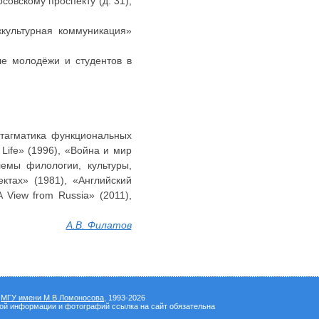
овскому проспекту (д. 31),
жкультурная коммуникация»
ле молодёжи и студентов в
интагматика функциональных
 Life» (1996), «Война и мир
лемы филологии, культуры,
ктах» (1981), «Английский
A View from Russia» (2011),
А.В. Филатов
а
МГУ имени М.В.Ломоносова
, 1993-2026
вой информации и фотографий ссылка на сайт обязательна