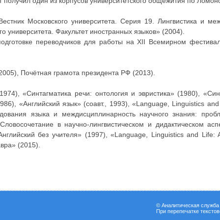
 получил один из корпусов университетского общежития по Ломонос
естник Московского университета. Серия 19. Лингвистика и ме
го университета. Факультет иностранных языков» (2004).
подготовке переводчиков для работы на XII Всемирном фестива
(2005), Почётная грамота президента РФ (2013).
(1974), «Синтагматика речи: онтология и эвристика» (1980), «С
), «Английский язык» (соавт., 1993), «Language, Linguistics and
едования языка и междисциплинарность научного знания: проб
Словосочетание в научно-лингвистическом и дидактическом аспе
нглийский без учителя» (1997), «Language, Linguistics and Life: 
вра» (2015).
© Аналитическая служб
При перепечатке тексто