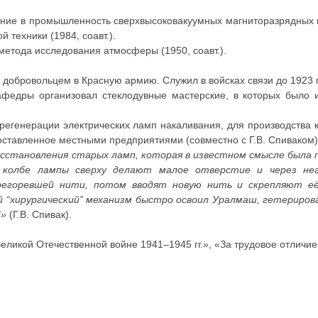
ение в промышленность сверхвысоковакуумных магниторазрядных 
 техники (1984, соавт.).
метода исследования атмосферы (1950, соавт.).
ёл добровольцем в Красную армию. Служил в войсках связи до 1923 г
федры организовал стеклодувные мастерские, в которых было и
 регенерации электрических ламп накаливания, для производства
ставленное местными предприятиями (совместно с Г.В. Спиваком)
сстановления старых ламп, которая в известном смысле была п
 колбе лампы сверху делают малое отверстие и через нег
егоревшей нити, потом вводят новую нить и скрепляют её
й “хирургический” механизм быстро освоил Уралмаш, гетериро
!»
(Г.В. Спивак).
Великой Отечественной войне 1941–1945 гг.», «За трудовое отличие