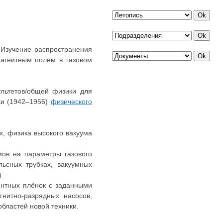
«Изучение распространения
магнитным полем в газовом
ультетов/общей физики для
ки (1942–1956)
физического
х, физика высокого вакуума
мов на параметры газового
ьсных трубках, вакуумных
.
ентных плёнок с заданными
гнитно-разрядных насосов,
бластей новой техники.