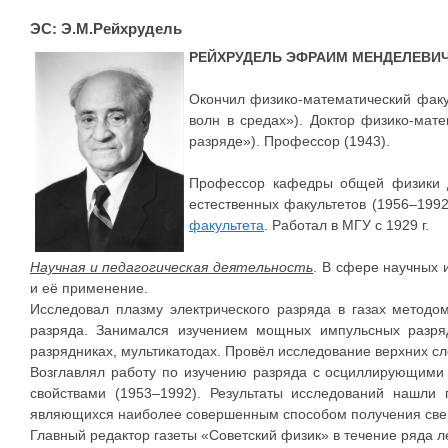
ЭС: Э.М.Рейхрудель
РЕЙХРУДЕЛЬ ЭФРАИМ МЕНДЕЛЕВИ
Окончил физико-математический факу
волн в средах»). Доктор физико-мат
разряде»). Профессор (1943).
Профессор кафедры общей физики
естественных факультетов (1956–199
факультета
. Работал в МГУ с 1929 г.
Научная и педагогическая деятельность
. В сфере научных 
и её применение.
Исследовал плазму электрического разряда в газах методо
разряда. Занимался изучением мощных импульсных разряд
разрядниках, мультикатодах. Провёл исследование верхних 
Возглавлял работу по изучению разряда с осциллирующими
свойствами (1953–1992). Результаты исследований нашли 
являющихся наиболее совершенным способом получения сверхв
Главный редактор газеты «Советский физик» в течение ряда ле