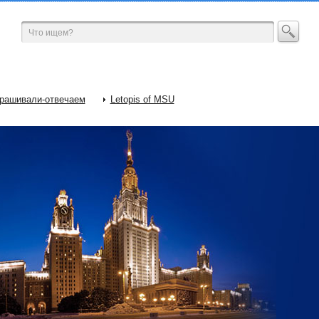
рашивали-отвечаем
Letopis of MSU