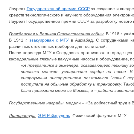
Лауреат
Государственной премии СССР
за создание и внедр
средств технологического и научного оборудования электронной
Лауреат Государственной премии СССР за разработку нового 
Гражданская и Великая Отечественная войны
. В 1918 г. уш
В 1941 г.
эвакуирован с МГУ
в Ашхабад. С сотрудниками ка
различных стеклянных приборов для госпиталей.
После переезда МГУ в Свердловск организовал в городе цех
кафедральные тяжелые вакуумные насосы и оборудование, по
«Я превратился в инженера, осваивающего технику во
человека меняют устаревшее сердце на новое. В
хитроумным инструментом разжимают “лапки” пер
поступала на обычные обработку и тренировку. Тако
были привезены мною из Москвы, и – работа закипела
Государственные награды
: медали – «За доблестный труд в 
Литература
:
Э.М.Рейхрудель
. Физический факультет МГУ.