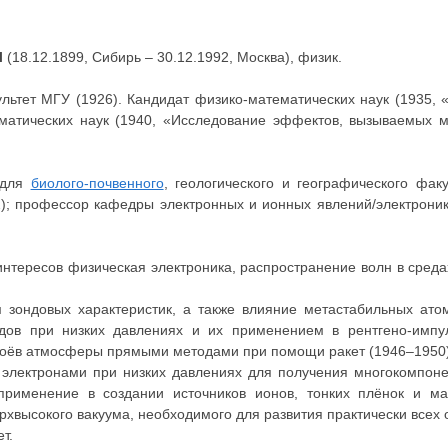
Ч
(18.12.1899, Сибирь – 30.12.1992, Москва), физик.
льтет МГУ (1926). Кандидат физико-математических наук (1935, 
ематических наук (1940, «Исследование эффектов, вызываемых 
 для
биолого-почвенного
, геологического и географического фак
2); профессор кафедры электронных и ионных явлений/электрони
интересов физическая электроника, распространение волн в среда
м зондовых характеристик, а также влияние метастабильных ато
ов при низких давлениях и их применением в рентгено-импул
слоёв атмосферы прямыми методами при помощи ракет (1946–1950)
 электронами при низких давлениях для получения многокомпон
применение в создании источников ионов, тонких плёнок и ма
ысокого вакуума, необходимого для развития практически всех о
т.