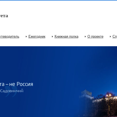
ета
утеводитель
Ежегодник
Книжная полка
О проекте
Сп