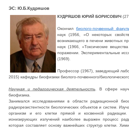
ЭС: Ю.Б.Кудряшов
КУДРЯШОВ ЮРИЙ БОРИСОВИЧ
(27
Окончил
биолого-почвенный факуль
наук (1956, «О некоторых свойст
возникающего в печени животных при
наук (1966, «Токсические веществ
поражении. Экспериментальные исс
(1969).
Профессор (1967), заведующий лаб
2015) кафедры биофизики биолого-почвенного/биологического
Научная и педагогическая деятельность
. В сфере науч
биофизика.
Занимался исследованиями в области радиационной би
радиорезистентности биологических объектов и систем. Изуч
организм и его клетки прямой и косвенной радиации. 
ионизирующих излучений наиболее выражен процесс ради
которая составляет основу важнейших структур клетки. Хим