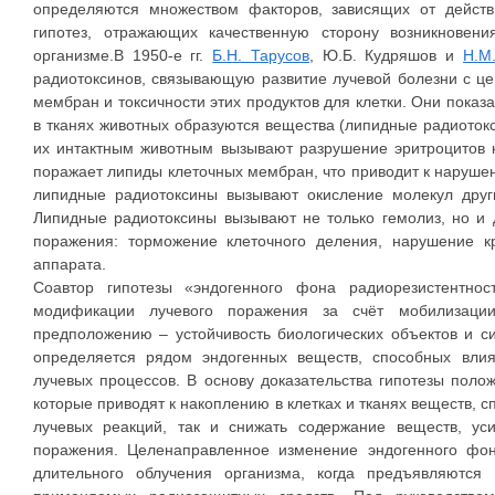
определяются множеством факторов, зависящих от действ
гипотез, отражающих качественную сторону возникновен
организме.В 1950-е гг.
Б.Н. Тарусов
, Ю.Б. Кудряшов и
Н.М
радиотоксинов, связывающую развитие лучевой болезни с ц
мембран и токсичности этих продуктов для клетки. Они показ
в тканях животных образуются вещества (липидные радиото
их интактным животным вызывают разрушение эритроцитов к
поражает липиды клеточных мембран, что приводит к наруше
липидные радиотоксины вызывают окисление молекул други
Липидные радиотоксины вызывают не только гемолиз, но и 
поражения: торможение клеточного деления, нарушение к
аппарата.
Соавтор гипотезы «эндогенного фона радиорезистентнос
модификации лучевого поражения за счёт мобилизации
предположению – устойчивость биологических объектов и 
определяется рядом эндогенных веществ, способных вли
лучевых процессов. В основу доказательства гипотезы поло
которые приводят к накоплению в клетках и тканях веществ, 
лучевых реакций, так и снижать содержание веществ, у
поражения. Целенаправленное изменение эндогенного фон
длительного облучения организма, когда предъявляются