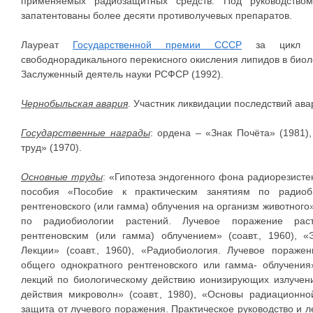
применяемых радиозащитных средств. Под руководство
запатентованы более десяти противолучевых препаратов.
Лауреат
Государственной премии СССР
за цикл ра
свободнорадикального перекисного окисления липидов в биоло
Заслуженный деятель науки РСФСР (1992).
Чернобыльская авария
. Участник ликвидации последствий ав
Государственные награды
: ордена – «Знак Почёта» (1981)
труд» (1970).
Основные труды
: «Гипотеза эндогенного фона радиорезистен
пособия «Пособие к практическим занятиям по радиоби
рентгеновского (или гамма) облучения на организм животного
по радиобиологии растений. Лучевое поражение рас
рентгеновским (или гамма) облучением» (соавт., 1960), «
Лекции» (соавт., 1960), «Радиобиология. Лучевое пораже
общего однократного рентгеновского или гамма- облучения
лекций по биологическому действию ионизирующих излучени
действия микроволн» (соавт., 1980), «Основы радиационно
защита от лучевого поражения. Практическое руководство и л