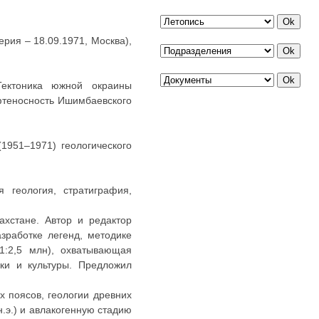
ерия – 18.09.1971, Москва),
Тектоника южной окраины
ефтеносность Ишимбаевского
1951–1971) геологического
 геология, стратиграфия,
ахстане. Автор и редактор
зработке легенд, методике
 1:2,5 млн), охватывающая
уки и культуры. Предложил
х поясов, геологии древних
.э.) и авлакогенную стадию