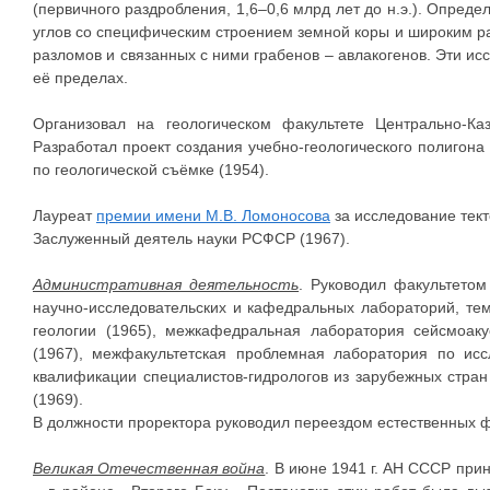
(первичного раздробления, 1,6–0,6 млрд лет до н.э.). Опред
углов со специфическим строением земной коры и широким р
разломов и связанных с ними грабенов – авлакогенов. Эти и
её пределах.
Организовал на геологическом факультете Центрально-Ка
Разработал проект создания учебно-геологического полигона 
по геологической съёмке (1954).
Лауреат
премии имени М.В. Ломоносова
за исследование тек
Заслуженный деятель науки РСФСР (1967).
Административная деятельность
. Руководил факультетом
научно-исследовательских и кафедральных лабораторий, тем
геологии (1965), межкафедральная лаборатория сейсмоаку
(1967), межфакультетская проблемная лаборатория по ис
квалификации специалистов-гидрологов из зарубежных стр
(1969).
В должности проректора руководил переездом естественных ф
Великая Отечественная война
. В июне 1941 г. АН СССР пр