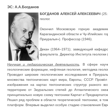
ЭС: А.А.Богданов
БОГДАНОВ АЛЕКСЕЙ АЛЕКСЕЕВИЧ
(25.
геолог.
Окончил Московскую горную академию
Карагандинской области и Чу-Илийских го
Приуралья»). Профессор (1946).
Декан (1964–1971); заведующий кафедрой
факультета. Директор Института геологии
Научная и педагогическая деятельность
. В сфере научн
геологические формации, нефтяная геология, методика геолог
Проводил широкие геологические исследования в Приураль
множества тектонических карт мира, Европы, СССР. Провёл
изображения на картах тектонических структур разного в
территорию от Зауральских степей до Атлантического оке
принципиально новую схему тектоники Карпат и Предкарпатск
Решил ряд проблем в области теоретической тектоники, в том
платформ. Впервые выделил особую стадию становления Европ