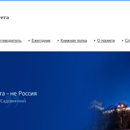
ета
утеводитель
Ежегодник
Книжная полка
О проекте
Сп