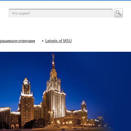
рашивали-отвечаем
Letopis of MSU