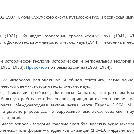
02.1907, Сухум Сухумского округа Кутаисской губ., Российская имп
 (1931). Кандидат геолого-минералогических наук (1941, «
р»). Доктор геолого-минералогических наук (1944, «Тектоника и н
 исторической геологии/исторической и региональной геологии (
 (1951–1953).
Проректор
по новым зданиям (1953–1954).
ых интересов региональная и общая тектоника, региональная
ической съёмки, история геологических наук.
е, Прикаспии, Донбассе, Восточных Карпатах, Центральном Каз
 большую работу по обоснованию принципов их составления, ра
озраста. Международная тектоническая карта Европы (1964, М
ана демонстрировалась на зарубежных выставках советской на
ого прогиба.
 числе вопросы геологии краевых прогибов, краевых вулканически
ейской платформы – стадию кратонизации (1,8–1,6 млрд лет до н