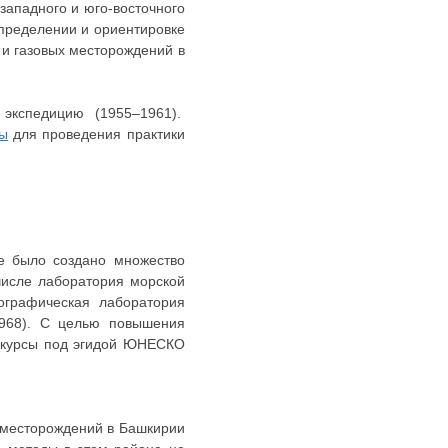
западного и юго-восточного
пределении и ориентировке
 и газовых месторождений в
 экспедицию (1955–1961).
зы
для проведения практики
те было создано множество
 числе лаборатория морской
тографическая лаборатория
1968). С целью повышения
е курсы под эгидой ЮНЕСКО
х месторождений в Башкирии