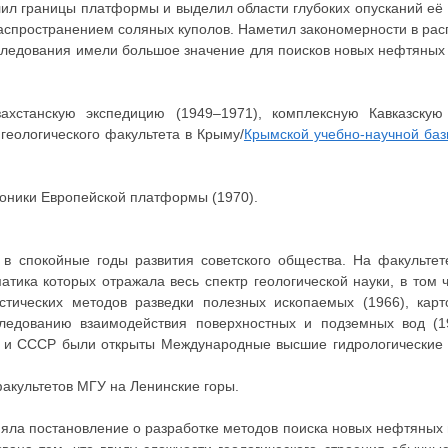
елил границы платформы и выделил области глубоких опусканий её 
аспространением соляных куполов. Наметил закономерности в рас
сследования имели большое значение для поисков новых нефтяных
захстанскую экспедицию (1949–1971), комплексную Кавказскую
геологического факультета в Крыму/
Крымской учебно-научной ба
тоники Европейской платформы (1970).
 в спокойные годы развития советского общества. На факульте
атика которых отражала весь спектр геологической науки, в том
стических методов разведки полезных ископаемых (1966), кар
следованию взаимодействия поверхностных и подземных вод (
ан и СССР были открыты Международные высшие гидрологически
акультетов МГУ на Ленинские горы.
иняла постановление о разработке методов поиска новых нефтяны