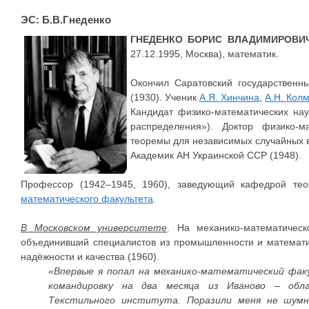
ЭС: Б.В.Гнеденко
ГНЕДЕНКО БОРИС ВЛАДИМИРОВИ
27.12.1995, Москва), математик.
Окончил Саратовский государственн
(1930). Ученик
А.Я. Хинчина
,
А.Н. Кол
Кандидат физико-математических нау
распределения»). Доктор физико-м
теоремы для независимых случайных 
Академик АН Украинской ССР (1948).
Профессор (1942–1945, 1960), заведующий кафедрой тео
математического факультета
.
В Московском университете
. На механико-математическ
объединивший специалистов из промышленности и математи
надёжности и качества (1960).
«Впервые я попал на механико-математический факу
командировку на два месяца из Иваново – обл
Текстильного института. Поразили меня не шумн