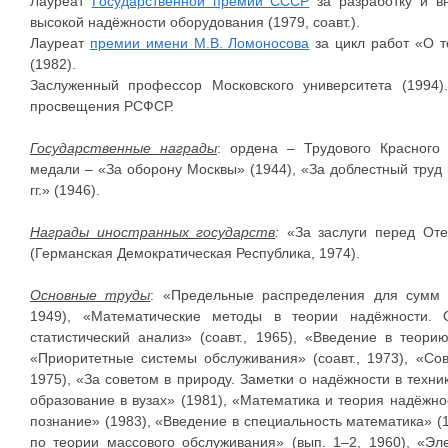
Лауреат
Государственной премии СССР
за разработку и в
высокой надёжности оборудования (1979, соавт.).
Лауреат
премии имени М.В. Ломоносова
за цикл работ «О т
(1982).
Заслуженный профессор Московского университета (1994
просвещения РСФСР.
Государственные награды
: ордена – Трудового Красного 
медали – «За оборону Москвы» (1944), «За доблестный труд
гг.» (1946).
Награды иностранных государств
:
«За заслуги перед Оте
(Германская Демократическая Республика, 1974).
Основные труды
: «Предельные распределения для сумм н
1949), «Математические методы в теории надёжности. 
статистический анализ» (соавт., 1965), «Введение в теорию
«Приоритетные системы обслуживания» (соавт., 1973), «Сов
1975), «За советом в природу. Заметки о надёжности в техн
образование в вузах» (1981), «Математика и теория надёжнос
познание» (1983), «Введение в специальность математика» (
по теории массового обслуживания» (вып. 1–2, 1960), «Эл