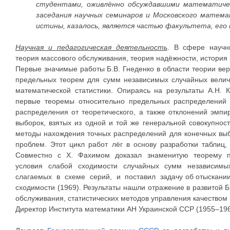
студентами, оживлённо обсуждавшими математиче
заседания научных семинаров и Московского матема
истины, казалось, является частью факультета, ег
Научная и педагогическая деятельность
. В сфере научн
теория массового обслуживания, теория надёжности, история
Первые значимые работы Б.В. Гнеденко в области теории вер
предельных теорем для сумм независимых случайных величи
математической статистики. Опираясь на результаты А.Н. 
первые теоремы относительно предельных распределений 
распределения от теоретического, а также отклонений эмп
выборок, взятых из одной и той же генеральной совокупнос
методы нахождения точных распределений для конечных выб
проблем. Этот цикл работ лёг в основу разработки таблиц,
Совместно с X. Фахимом доказал знаменитую теорему п
условия слабой сходимости случайных сумм независимы
слагаемых в схеме серий, и поставил задачу об отыскании
сходимости (1969). Результаты нашли отражение в развитой Б
обслуживания, статистических методов управления качеством
Директор Института математики АН Украинской ССР (1955–196