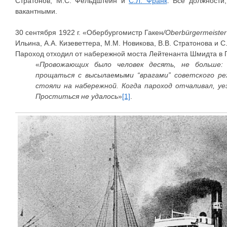
Стратонов, М.С. Фельдштейн и
С.Л. Франк
. Все должности
вакантными.
30 сентября 1922 г. «Обербургомистр Гакен
/Oberbürgermeiste
Ильина, А.А. Кизеветтера, М.М. Новикова, В.В. Стратонова и С
Пароход отходил от набережной моста Лейтенанта Шмидта в 
«
Провожающих было человек десять, не больше: 
прощаться с высылаемыми “врагами” советского ре
стояли на набережной. Когда пароход отчаливал, у
Проститься не удалось
»
[1]
.