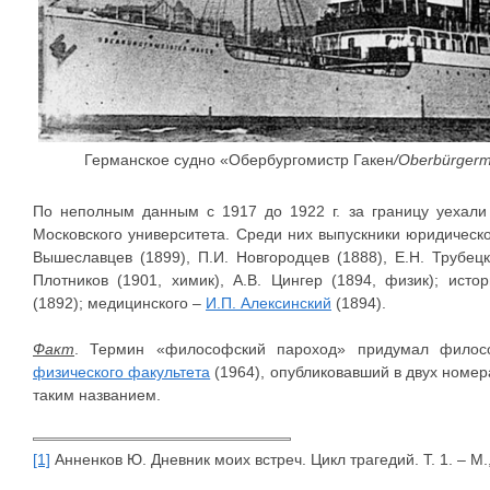
Германское судно «Обербургомистр Гакен
/Oberbürgerm
По неполным данным с 1917 до 1922 г. за границу уехали
Московского университета. Среди них выпускники юридическог
Вышеславцев (1899), П.И. Новгородцев (1888), Е.Н. Трубецк
Плотников (1901, химик), А.В. Цингер (1894, физик); исто
(1892); медицинского –
И.П. Алексинский
(1894).
Факт
. Термин «философский пароход» придумал филосо
физического факультета
(1964), опубликовавший в двух номера
таким названием.
[1]
Анненков Ю. Дневник моих встреч. Цикл трагедий. Т. 1. – М.,