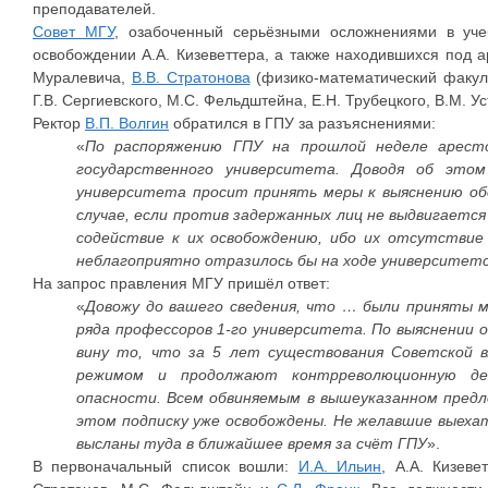
преподавателей.
Совет МГУ
, озабоченный серьёзными осложнениями в уче
освобождении А.А. Кизеветтера, а также находившихся под 
Муралевича,
В.В. Стратонова
(физико-математический факуль
Г.В. Сергиевского, М.С. Фельдштейна, Е.Н. Трубецкого, В.М. Ус
Ректор
В.П. Волгин
обратился в ГПУ за разъяснениями:
«
По распоряжению ГПУ на прошлой неделе аресто
государственного университета. Доводя об этом
университета просит принять меры к выяснению об
случае, если против задержанных лиц не выдвигается
содействие к их освобождению, ибо их отсутствие
неблагоприятно отразилось бы на ходе университетс
На запрос правления МГУ пришёл ответ:
«
Довожу до вашего сведения, что … были приняты 
ряда профессоров 1-го университета. По выяснении 
вину то, что за 5 лет существования Советской 
режимом и продолжают контрреволюционную д
опасности. Всем обвиняемым в вышеуказанном предло
этом подписку уже освобождены. Не желавшие выехат
высланы туда в ближайшее время за счёт ГПУ
».
В первоначальный список вошли:
И.А. Ильин
, А.А. Кизеве