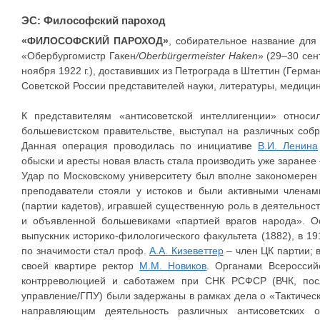
ЭС: Философский пароход
«ФИЛОСОФСКИЙ ПАРОХОД»
, собирательное название для
«Обербургомистр Гакен
/Oberbürgermeister Haken
» (29–30 сен
ноября 1922 г.), доставивших из Петрограда в Штеттин (Герм
Советской России представителей науки, литературы, медици
К представителям «антисоветской интеллигенции» относи
большевистском правительстве, выступал на различных собра
Данная операция проводилась по инициативе
В.И. Ленина
обыски и аресты новая власть стала производить уже заранее –
Удар по Московскому университету был вполне закономерен
преподаватели стояли у истоков и были активными членам
(партии кадетов), игравшей существенную роль в деятельно
и объявленной большевиками «партией врагов народа». О
выпускник историко-филологического факультета (1882), в 1
по значимости стал проф.
А.А. Кизеветтер
– член ЦК партии; в
своей квартире ректор
М.М. Новиков
. Органами Всероссий
контрреволюцией и саботажем при СНК РСФСР (ВЧК, посл
управление/ГПУ) были задержаны в рамках дела о «Тактичес
направляющим деятельность различных антисоветских 