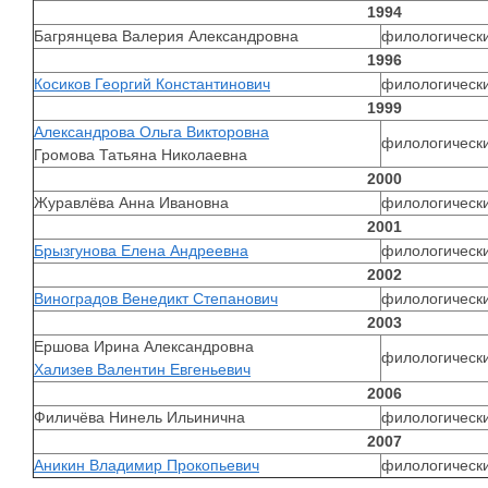
1994
Багрянцева Валерия Александровна
филологически
1996
Косиков Георгий Константинович
филологически
1999
Александрова Ольга Викторовна
филологически
Громова Татьяна Николаевна
2000
Журавлёва Анна Ивановна
филологически
2001
Брызгунова Елена Андреевна
филологически
2002
Виноградов Венедикт Степанович
филологически
2003
Ершова Ирина Александровна
филологически
Хализев Валентин Евгеньевич
2006
Филичёва Нинель Ильинична
филологически
2007
Аникин Владимир Прокопьевич
филологически