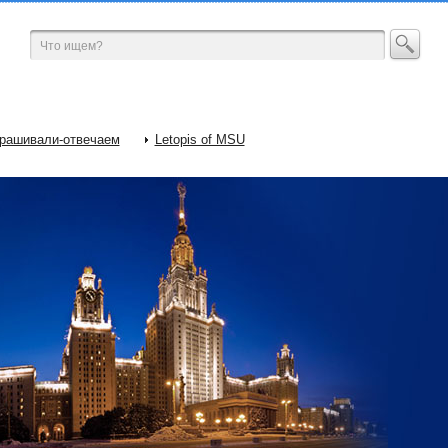
рашивали-отвечаем
Letopis of MSU