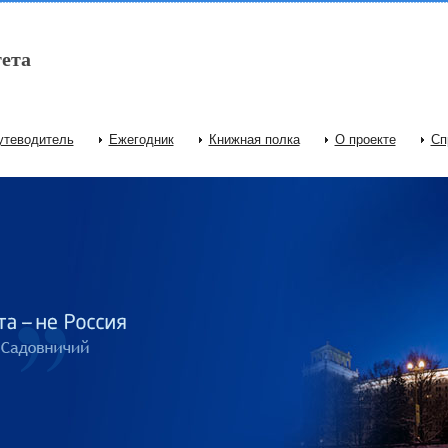
ета
утеводитель
Ежегодник
Книжная полка
О проекте
Сп