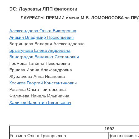
ЭС: Лауреаты ЛПП филологи
ЛАУРЕАТЫ ПРЕМИИ имени М.В. ЛОМОНОСОВА за П
Александрова Ольга Викторовна
Аникин Владимир Прокопьевич
Багрянцева Валерия Александровна
Брызгунова Елена Андреевна
Виноградов Венедикт Степанович
Громова Татьяна Николаевна
Ершова Ирина Александровна
Журавлёва Анна Ивановна
Косиков Георгий Константинович
Ревзина Ольга Григорьевна
Филичёва Нинель Ильинична
Хализев Валентин Евгеньевич
1992
Ревзина Ольга Григорьевна
филологически