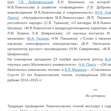
(рук.
Г.В. Добровольский
, Е.И. Шемякин), на которой
М.В.Ломоносова в развитие почвоведения» (Г.В. Доброво
мировоззрения М.В.Ломоносова и современность» (
Н.Н. Ол
Лаппо
), «Натурфилософия М.В.Ломоносова» (В.Я. Пермин
российского народа» (С.В. Туманов), «О взглядах М.В.Ломон
Шалина), «М.В.Ломоносов о междисциплинарном характере мат
Л.М. Лужина, Е.В. Шивринская), «О научных контактах 
механики» (
И.А. Тюлина
, Н.М. Панькина), «”Слово о явлен
изучении атмосферного электричества» (В.Л. Натягано
организатор русского просвещения» (Н.М. Северякова), «М.В.
Шивринская).
На планерном заседании 23 ноября выступили ректор
В.А
научных школ Московского университета»,
Н.А. Платэ
– «Об ак
безопасных химических топлив» и
В.Л. Макаров
– «Становлени
Спустя 10 лет Ломоносовские чтения, посвящённые 260-ле
рубеже 2014–2015 гг.
***
Из истории
Традиция проведения Ломоносовских чтений восходит к год