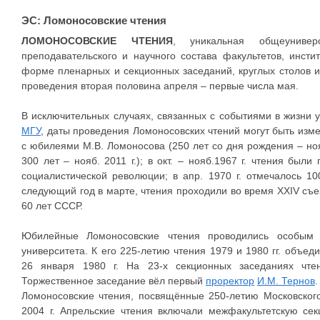
ЭС: Ломоносовские чтения
ЛОМОНОСОВСКИЕ ЧТЕНИЯ
, уникальная общеуниверс
преподавательского и научного состава факультетов, инсти
форме пленарных и секционных заседаний, круглых столов 
проведения вторая половина апреля – первые числа мая.
В исключительных случаях, связанных с событиями в жизни
МГУ
, даты проведения Ломоносовских чтений могут быть изм
с юбилеями М.В. Ломоносова (250 лет со дня рождения – нояб.–
300 лет – нояб. 2011 г.); в окт. – нояб.1967 г. чтения бы
социалистической революции; в апр. 1970 г. отмечалось 1
следующий год в марте, чтения проходили во время XXIV съез
60 лет СССР.
Юбилейные Ломоносовские чтения проводились особым 
университета. К его 225-летию чтения 1979 и 1980 гг. объе
26 января 1980 г. На 23-х секционных заседаниях чте
Торжественное заседание вёл первый
проректор
И.М. Тернов
.
Ломоносовские чтения, посвящённые 250-летию Московског
2004 г. Апрельские чтения включали межфакультетскую се