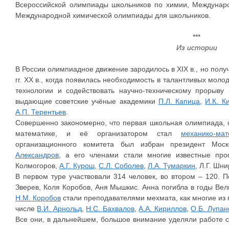
Всероссийской олимпиады школьников по химии, Междунар
Международной химической олимпиады для школьников.
***
Из истории
В России олимпиадное движение зародилось в XIX в., но полу
гг. XX в., когда появилась необходимость в талантливых мол
технологии и содействовать научно-техническому прорыву 
выдающие советские учёные академики
П.Л. Капица
,
И.К. К
А.П. Терентьев
.
Совершенно закономерно, что первая школьная олимпиада, с
математике, и её организатором стал
механико-ма
организационного комитета был избран президент Мос
Александров
, а его членами стали многие известные пр
Колмогоров,
А.Г. Курош
,
С.Л. Соболев
,
Л.А. Тумаркин
, Л.Г. Шн
В первом туре участвовали 314 человек, во втором – 120. 
Зверев, Коля Коробов, Аня Мышкис. Анна погибла в годы Ве
Н.М. Коробов
стали преподавателями мехмата, как многие из
числе
В.И. Арнольд
,
Н.С. Бахвалов
,
А.А. Кириллов
,
О.Б. Лупан
Все они, в дальнейшем, большое внимание уделяли работе с