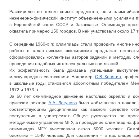
Расширялся не только список предметов, но и олимпийска
инженерно-физический институт объединёнными усилиями п
в Европейской части СССР и Закавказье. Олимпиада прох
охватила примерно 150 городов. В ней участвовали около 17 т
С середины 1960-х гг. олимпиады стали проводить многие ин
работы с талантливыми школьниками продолжал оставатьс
сформировались коллективы авторов заданий и методик, сл
проведения подобных интеллектуальных состязаний.
Их эффективность была доказана успешными выступлен
международных состязаниях. Например,
С.В. Конягин
, профе
в школьные годы становился абсолютным победителем Ме
1972 и 1973 гг.
За 50 лет олимпиадное движение настолько окрепло и док
приказом ректора
А.А. Логунова
было «объявлено о начале 
соответствующим дисциплинам как важном средстве от
поступления в университет. Общее руководство по про
методическое управление МГУ, а проведение олимпиад на факул
олимпиадах МГУ участвовали около 5000 человек. Само
биологии – 1540 человек. Для сравнения – в настоящее вр