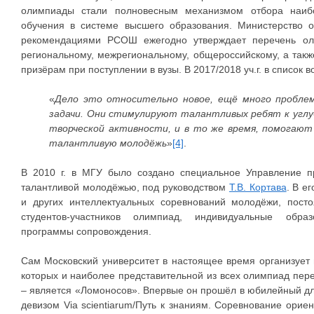
олимпиады стали полновесным механизмом отбора наиб
обучения в системе высшего образования. Министерство о
рекомендациями РСОШ ежегодно утверждает перечень ол
региональному, межрегиональному, общероссийскому, а так
призёрам при поступлении в вузы. В 2017/2018 уч.г. в список 
«
Дело это относительно новое, ещё много пробле
задачи. Они стимулируют талантливых ребят к угл
творческой активности, и в то же время, помогаю
талантливую молодёжь
»
[4]
.
В 2010 г. в МГУ было создано специальное Управление 
талантливой молодёжью, под руководством
Т.В. Кортава
. В е
и других интеллектуальных соревнований молодёжи, пост
студентов-участников олимпиад, индивидуальные образ
программы сопровождения.
Сам Московский университет в настоящее время организует
которых и наиболее представительной из всех олимпиад пер
– является «Ломоносов». Впервые он прошёл в юбилейный для
девизом Via scientiarum/Путь к знаниям. Соревнование орие