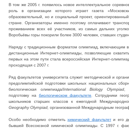
В том же 2005 г. появилось новое интеллектуальное соревн
роль в организации которого играет газета «Московс
образовательный, но и социальный проект, ориентированный
стране. Организаторы именно поэтому оплачивают транспо
проживанием всех её участников, из самых дальних уголк
Воробьёвы горы покорили более 3000 человек, ставших студе
Наряду с традиционным форматом олимпиад, включающим в 
дистанционные Интернет-олимпиады, позволяющие охватить
первых на этом пути стала всероссийская Интернет-олимпиа
проходящая с 2007 г.
Ряд факультетов университета служит методической и орга
предолимпийской подготовки школьных национальных сборн
биологическая олимпиада/
International Biology Olympiad
, 
подготовку на
биологическом факультете
. Сотрудники геог
школьников старших классов к ежегодной Международно
Geography Olympiad,
организованной Международным геогра
Особо необходимо отметить
химический факультет
и его д
бывшей Всесоюзной химической олимпиады. С 1997 г. факу