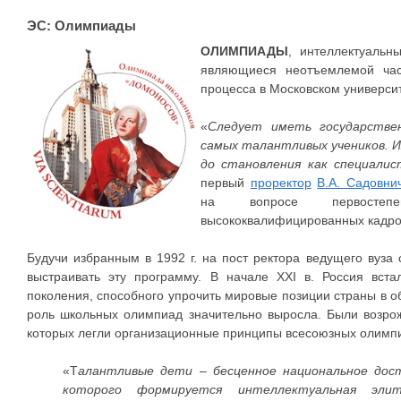
ЭС: Олимпиады
ОЛИМПИАДЫ
, интеллектуальн
являющиеся неотъемлемой част
процесса в Московском универси
«
Следует иметь государстве
самых талантливых учеников. И
до становления как специалис
первый
проректор
В.А. Садовни
на вопросе первостеп
высококвалифицированных кадров
Будучи избранным в 1992 г. на пост ректора ведущего вуза 
выстраивать эту программу. В начале XXI в. Россия вс
поколения, способного упрочить мировые позиции страны в о
роль школьных олимпиад значительно выросла. Были возро
которых легли организационные принципы всесоюзных олимп
«Т
алантливые дети – бесценное национальное дос
которого формируется интеллектуальная элит