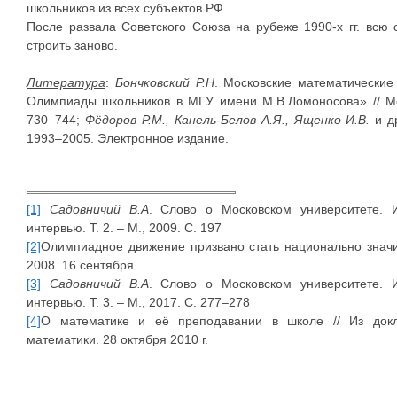
школьников из всех субъектов РФ.
После развала Советского Союза на рубеже 1990-х гг. всю
строить заново.
Литература
:
Бончковский Р.Н
. Московские математические
Олимпиады школьников в МГУ имени М.В.Ломоносова» // Мос
730–744;
Фёдоров Р.М., Канель-Белов А.Я., Ященко И.В.
и д
1993–2005. Электронное издание.
[1]
Садовничий В.А
. Слово о Московском университете. И
интервью. Т. 2. – М., 2009. С. 197
[2]
Олимпиадное движение призвано стать национально значи
2008. 16 сентября
[3]
Садовничий В.А
. Слово о Московском университете. И
интервью. Т. 3. – М., 2017. С. 277–278
[4]
О математике и её преподавании в школе // Из докл
математики. 28 октября 2010 г.