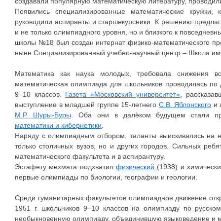
создавали популярную математическую литературу, проводил
Появились специализированные математические кружки,
руководили аспиранты и старшекурсники. К решению предлаг
и не только олимпиадного уровня, но и близкого к повседневн
школы №18 был создан интернат физико-математического пр
ныне Специализированный учебно-научный центр – Школа име
Математика как наука молодых, требовала снижения во
математическая олимпиада для школьников проводилась по 
9–10 классов.
Газета «Московский университет»
, рассказа
выступление в младшей группе 15-летнего
С.В. Яблонского
и 
М.Р. Шуры-Буры
. Оба они в далёком будущем стали 
математики и кибернетики
.
Наряду с олимпиадным отбором, таланты выискивались на н
только столичных вузов, но и других городов. Сильных реб
математического факультета и в аспирантуру.
Эстафету мехмата подхватил
физический
(1938) и химически
первые олимпиады по биологии, географии и геологии.
Среди гуманитарных факультетов олимпиадное движение от
1951 г. школьников 9–10 классов на олимпиаду по русском
необыкновенную олимпиаду, объединившую языковедение и м