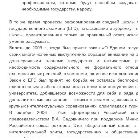
профессионалы, которые будут способны создават
необходимые государству, народу.
В то же время процессы реформирования средней школы п
государственного экзамена (ЕГЭ), натаскивание и зубрёжку. 
школы, ориентированная только на правильный ответ, искл
умения рассуждать.
Вплоть до 2009 г., когда был принят закон «О Едином госу
своих многочисленных выступлениях обращал внимание на э
долгосрочными планами государства и тактическими 
необходимость содержательного, не формального отнош
альтернативных решений, в частности, активное использовани
Закон о ЕГЭ был принят, но борьба не осталась бесплодно
единственным и абсолютным показателем при поступлении в в
университета, добившегося возможности для себя и ряда д
дополнительные испытания – «живые» экзамены, зачислять
крупных интеллектуальных соревнованиях, олимпиадах и турн
В октябре 2006 г. был сформирован Российский со
председательством В.А. Садовничего при поддержке Мини
Российского союза ректоров. Этот общественный орган, в
интеллектуальной элиты, государственных и общественн