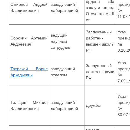
ордена «За
Смирнов Андрей
заведующий
прези
заслуги перед
Владимирович
лабораторией
№8
Отечеством» II
11.08.
ст.
Заслуженный
Указ
ведущий
Сорокин Артемий
работник
прези
научный
Андреевич
высшей школы
№1
сотрудник
РФ
3.10.2
Указ
Заслуженный
Тверской Борис
заведующий
прези
деятель науки
Аркадьевич
отделом
№9
РФ
7.09.1
Указ
Тельцов Михаил
заведующий
прези
Дружбы
Владимирович
лабораторией
№9
30.07