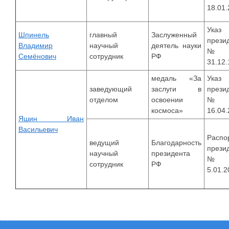
18.01
Указ
Шпинель
главный
Заслуженный
прези
Владимир
научный
деятель науки
№1
Семёнович
сотрудник
РФ
31.12
медаль «За
Указ
заведующий
заслуги в
прези
отделом
освоении
№4
космоса»
16.04
Яшин Иван
Васильевич
Распо
ведущий
Благодарность
прези
научный
президента
№3
сотрудник
РФ
5.01.2