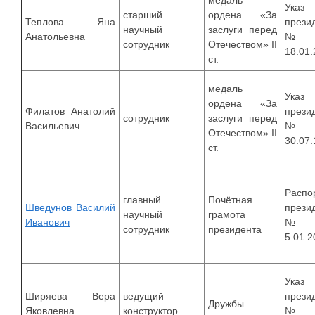
медаль
Указ
старший
ордена «За
Теплова Яна
прези
научный
заслуги перед
Анатольевна
№
сотрудник
Отечеством» II
18.01
ст.
медаль
Указ
ордена «За
Филатов Анатолий
прези
сотрудник
заслуги перед
Васильевич
№9
Отечеством» II
30.07
ст.
Распо
главный
Почётная
Шведунов Василий
прези
научный
грамота
Иванович
№3
сотрудник
президента
5.01.2
Указ
Ширяева Вера
ведущий
прези
Дружбы
Яковлевна
конструктор
№