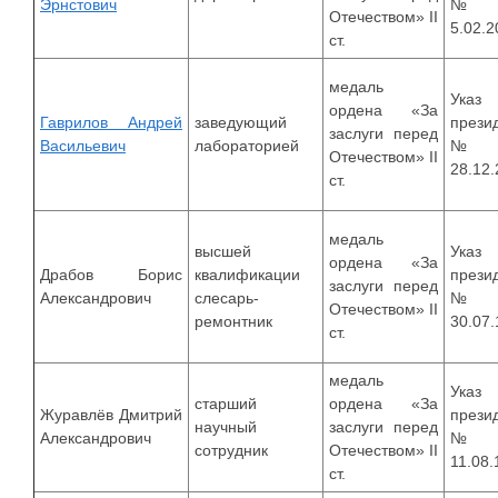
Эрнстович
№
Отечеством» II
5.02.2
ст.
медаль
Указ
ордена «За
Гаврилов Андрей
заведующий
прези
заслуги перед
Васильевич
лабораторией
№1
Отечеством» II
28.12
ст.
медаль
высшей
Указ
ордена «За
Драбов Борис
квалификации
прези
заслуги перед
Александрович
слесарь-
№9
Отечеством» II
ремонтник
30.07
ст.
медаль
Указ
старший
ордена «За
Журавлёв Дмитрий
прези
научный
заслуги перед
Александрович
№8
сотрудник
Отечеством» II
11.08.
ст.