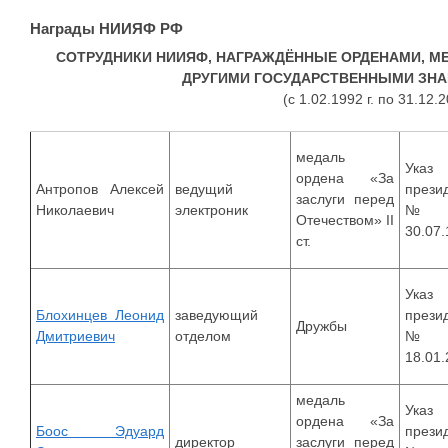
Награды НИИЯФ РФ
СОТРУДНИКИ НИИЯФ, НАГРАЖДЁННЫЕ ОРДЕНАМИ, М
ДРУГИМИ ГОСУДАРСТВЕННЫМИ ЗНА
(с 1.02.1992 г. по 31.12.2
медаль
Указ
ордена «За
Антропов Алексей
ведущий
прези
заслуги перед
Николаевич
электроник
№9
Отечеством» II
30.07
ст.
Указ
Блохинцев Леонид
заведующий
прези
Дружбы
Дмитриевич
отделом
№
18.01
медаль
Указ
ордена «За
Боос Эдуард
прези
директор
заслуги перед