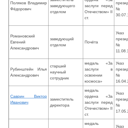
Поляков Владимир
прези
заведующего
заслуги перед
Фёдорович
№9
отделом
Отечеством» II
30.07
ст.
Указ
Романовский
заведующий
прези
Евгений
Почёта
отделом
№8
Александрович
11.08.
медаль «За
Указ
старший
Рубинштейн Илья
заслуги в
прези
научный
Александрович
освоении
№4
сотрудник
космоса»
16.04
медаль
Указ
Саврин Виктор
ордена «За
заместитель
прези
Иванович
заслуги перед
директора
№2
Отечеством» II
17.05
ст.
медаль
Указ