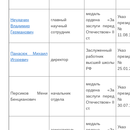
медаль
Указ
Неудачин
главный
ордена «За
прези
Владимир
научный
заслуги перед
№8
Германович
сотрудник
Отечеством» II
11.08.
ст.
Заслуженный
Указ
Панасюк Михаил
работник
прези
Игоревич
директор
высшей школы
№
РФ
25.01
медаль
Указ
ордена «За
Персиков Мени
начальник
прези
заслуги перед
Бенцианович
отдела
№9
Отечеством» II
30.07
ст.
медаль
Указ
заместитель
ордена «За