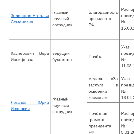
Распо
главный
Благодарность
Зеленская Наталья
прези
научный
президента
Семёновна
№21
сотрудник
РФ
15.08
Указ
Касперович Вера
ведущий
прези
Почёта
Иосифовна
бухгалтер
№8
11.08.
медаль «За
Указ
заслуги в
прези
освоении
№4
космоса»
16.04
главный
Логачёв Юрий
научный
Иванович
сотрудник
Почётная
Распо
грамота
прези
президента
№3
РФ
5.01.2