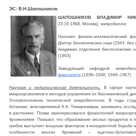
ЭС: В.Н.Шапошников
ШАПОШНИКОВ ВЛАДИМИР НИК
23.10.1968, Москва), микробиолог.
Окончил физико-математический фак
Доктор биологических наук (1943, без
Академик отделения биологических н
(1953).
Заведующий кафедрой микробиоло
факультета
(1938–1948, 1949–1967).
Научная и педагогическая деятельность.
В сфере научн
микроорганизмов и методов управления их биохимической де
Основоположник технической микробиологии. В годы сту
ботаники, возглавляемой К.А. Тимирязевым, занимаясь иссл
в растениях. Позже заинтересовался физиологией микроор
брожениями. Показал, что образование кислых продуктов в
грибов выступает мощным фактором в конкурентной борьбе 
особенности многих брожений – ацетоно-бутилового,