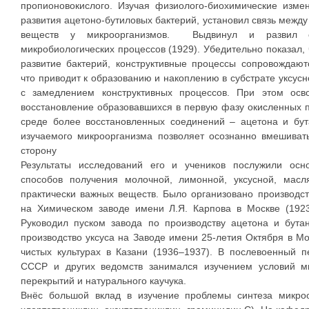
пропионовокислого. Изучая физиолого-биохимические изме
развития ацетоно-бутиловых бактерий, установил связь межд
веществ у микроорганизмов. Выдвинул и развил ор
микробиологических процессов (1929). Убедительно показал,
развитие бактерий, конструктивные процессы сопровождаю
что приводит к образованию и накоплению в субстрате уксусн
с замедлением конструктивных процессов. При этом ос
восстановление образовавшихся в первую фазу окисленных 
среде более восстановленных соединений – ацетона и бут
изучаемого микроорганизма позволяет осознанно вмешиват
сторону
Результаты исследований его и учеников послужили осн
способов получения молочной, лимонной, уксусной, масля
практически важных веществ. Было организовано производс
на Химическом заводе имени Л.Я. Карпова в Москве (1923
Руководил пуском завода по производству ацетона и бута
производство уксуса на Заводе имени 25-летия Октября в Мо
чистых культурах в Казани (1936–1937). В послевоенный 
СССР и других ведомств занимался изучением условий м
перекрытий и натурального каучука.
Внёс большой вклад в изучение проблемы синтеза микроо