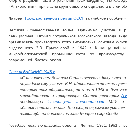
хлортетрациклин, окситетрациклин, грамицидин С). На кафед
«Антибиотики», пригласив крупнейшего специалиста в этой о
Лауреат
Государственной премии СССР
за учебное пособие «
Великая Отечественная война
. Принимал участие в ра
пенициллина. Обучал сотрудников Московского завода энд
организовать производство этого антибиотика, основам куль
выделенного З.В. Ермольевой в 1942 г. К концу войны
микробиологической промышленности по производству 
современной биотехнологии.
Сессия ВАСХНИЛ 1948 г
.
«С назначением деканом биологического факультета
неугодных ему учёных. В.Н. Шапошников не имел прям
которые там обсуждались, но и он в 1948 г. был ув
микробиологии и профессора. Однако ректором
А.
профессора
Института антропологии
МГУ и пр
общественных началах. Благодаря огромным усилиям с
возвращён на должность заведующего кафедрой»
.
Государственные награды
: ордена – Ленина (1951, 1961), Тр