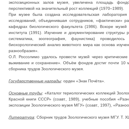
экспозиционных залов музея, увеличена площадь фон
перспективой на значительный рост коллекций (1970–1989).
При музее была создана исследовательская лаборатория 
исследований, объединившая сотрудников, «фактически» р
кафедрах биологического факультета (1986). Вскоре музей 
института (1991). Изучение и документирование структуры 
систематика, зоогеография, фаунистика) проводило
биохорологический анализ животного мира как основа изучен
разнообразия».
О.Л. Россолимо удалось провести музей через критические 1
выживание и сохранение». Объём фондов достиг почти 10 
сборника трудов Зоологического музея.
Государственные награды
: орден «Знак Почёта».
Основные труды
: «Каталог териологических коллекций Зоолог
Красной книги СССР» (соавт., 1989), учебные пособия «Ра
экспозиции Зоологического музея МГУ» (соавт., 1997), «Разн
Литература
: Сборник трудов Зоологического музея МГУ. Т. XL