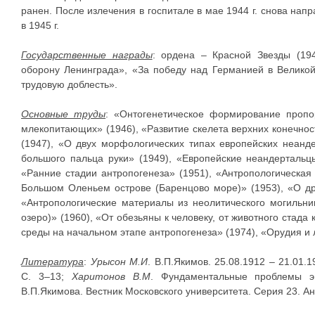
ранен. После излечения в госпитале в мае 1944 г. снова на
в 1945 г.
Государственные награды
: ордена – Красной Звезды (194
оборону Ленинграда», «За победу над Германией в Великой
трудовую доблесть».
Основные труды
: «Онтогенетическое формирование пропо
млекопитающих» (1946), «Развитие скелета верхних конечно
(1947), «О двух морфологических типах европейских неанд
большого пальца руки» (1949), «Европейские неандертальц
«Ранние стадии антропогенеза» (1951), «Антропологическая 
Большом Оленьем острове (Баренцово море)» (1953), «О др
«Антропологические материалы из неолитического могильн
озеро)» (1960), «От обезьяны к человеку, от животного стада
среды на начальном этапе антропогенеза» (1974), «Орудия и 
Литература
:
Урысон М.И
. В.П.Якимов. 25.08.1912 – 21.01.
С. 3–13;
Харитонов В.М
. Фундаментальные проблемы э
В.П.Якимова. Вестник Московского университета. Серия 23. Ан