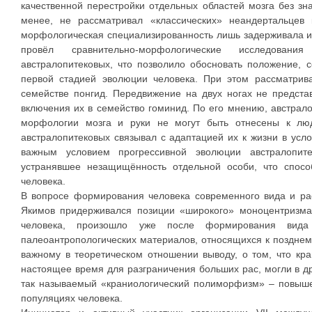
качественной перестройки отдельных областей мозга без зн
менее, не рассматривал «классических» неандертальцев 
морфологическая специализированность лишь задерживала и
провёл сравнительно-морфологические исследова
австралопитековых, что позволило обосновать положение, 
первой стадией эволюции человека. При этом рассматрива
семействе понгид. Передвижение на двух ногах не предст
включения их в семейство гоминид. По его мнению, австрало
морфологии мозга и руки не могут быть отнесены к лю
австралопитековых связывал с адаптацией их к жизни в усло
важным условием прогрессивной эволюции австралопите
устранявшее незащищённость отдельной особи, что спос
человека.
В вопросе формирования человека современного вида и ра
Якимов придерживался позиции «широкого» моноцентризма.
человека, произошло уже после формирования вида
палеоантропологических материалов, относящихся к позднему
важному в теоретическом отношении выводу, о том, что кра
настоящее время для разграничения больших рас, могли в др
так называемый «краниологический полиморфизм» – повыше
популяциях человека.