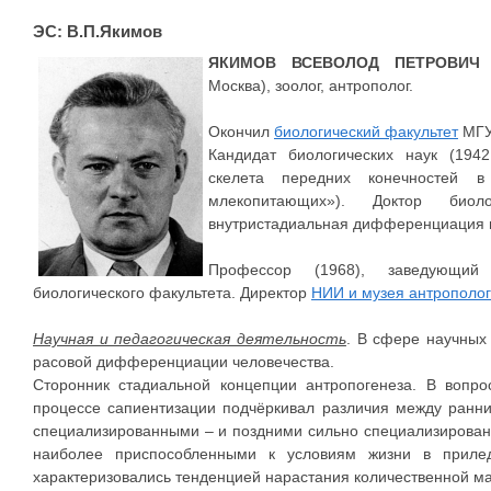
ЭС: В.П.Якимов
ЯКИМОВ ВСЕВОЛОД ПЕТРОВИЧ
(
Москва), зоолог, антрополог.
Окончил
биологический факультет
МГУ
Кандидат биологических наук (19
скелета передних конечностей в
млекопитающих»). Доктор био
внутристадиальная дифференциация в
Профессор (1968), заведующий 
биологического факультета. Директор
НИИ и музея антрополо
Научная и педагогическая деятельность
. В сфере научных
расовой дифференциации человечества.
Сторонник стадиальной концепции антропогенеза. В вопро
процессе сапиентизации подчёркивал различия между ранн
специализированными – и поздними сильно специализирован
наиболее приспособленными к условиям жизни в прилед
характеризовались тенденцией нарастания количественной ма