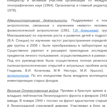
Инициатор и активный участник организации VII междун
этнографических наук (1964). Организатор и главный редакт
1978).
Административная деятельность
. Поддерживал и пом
антропологии, связанные с изучением «живого» челове
физиологической антропологии (1961,
Т.И. Алексеева
), гр
Миклашевская) по изучению роста и развития детей и подрос
(В.А. Спицын) по изучению частот распространения определё
две группы в 2008 г. были преобразованы в лаборатории аук
Существенно укрепил и расширил прикладные исследова
предметов личного пользования, осуществлявшиеся в рамках 
Под его руководством была осуществлена полная реэкспоз
палеоантропологических открытий и актуальных проблем антро
Гладкова, В.И. Кочеткова, М.Ф. Нестурх, М.И. Урысон
антропологии
. По его инициативе была внедрена коллекцио
инвентаризации старых фондов.
Великая Отечественная война
. Призван в Красную армию в
младших лейтенантов Ленинградского фронта в феврале 1943 
взвода. В январе 1944 г. послан на фронт адъютантом старше
й Ленинградской стрелковой дивизии. Участвовал в боях з