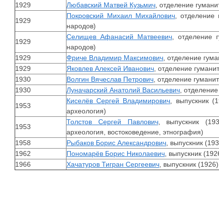
1929
Любавский Матвей Кузьмич
, отделение гумани
Покровский Михаил Михайлович
, отделение
1929
народов)
Селищев Афанасий Матвеевич
, отделение 
1929
народов)
1929
Фриче Владимир Максимович
, отделение гума
1929
Яковлев Алексей Иванович
, отделение гумани
1930
Волгин Вячеслав Петрович
, отделение гуманит
1930
Луначарский Анатолий Васильевич
, отделение
Киселёв Сергей Владимирович
, выпускник (
1953
археология)
Толстов Сергей Павлович
, выпускник (19
1953
археология, востоковедение, этнография)
1958
Рыбаков Борис Александрович
, выпускник (19
1962
Пономарёв Борис Николаевич
, выпускник (19
1966
Хачатуров Тигран Сергеевич
, выпускник (1926