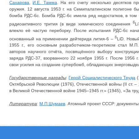
Сахарова
,
И.Е. Тамма
. На его счету несколько десятков п
оружия. 12 августа 1953 г. на Семипалатинском полигоне б
бомба РДС-6с. Бомба РДС-6с имела ряд недостатков, в том
6
радиоактивного трития (в виде химического соединения
L
влекло её частую переборку. После испытания РДС-6с нача
6
основанный на применении дейтерида лития-6 –
LiD. Новы
1955 г., его основным разработчиком-теоретиком стал М.
авторов научного отчёта, посвящённого выбору конструкци
заряда РДС-37, взорванного 22 ноября 1955 г. После 1956 г
свои усилия на создание супербомб, обладающих энерговыдел
Государственные награды
:
Герой Социалистического Труда
(
Октябрьской Революции (1976), Отечественной войны (II ст. 
в Великой Отечественной войне 1945–1945 гг.» (1945), «За тру
Литература
:
М.П.Шумаев
. Атомный проект СССР: документы