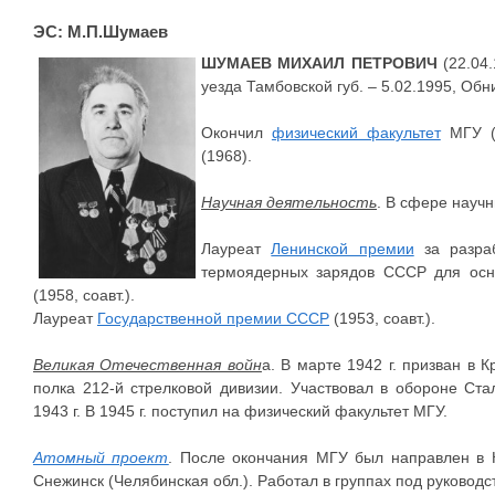
ЭС: М.П.Шумаев
ШУМАЕВ МИХАИЛ ПЕТРОВИЧ
(22.04.
уезда Тамбовской губ. – 5.02.1995, Обн
Окончил
физический факультет
МГУ (1
(1968).
Научная деятельность
. В сфере науч
Лауреат
Ленинской премии
за разраб
термоядерных зарядов СССР для осн
(1958, соавт.).
Лауреат
Государственной премии СССР
(1953, соавт.).
Великая Отечественная войн
а. В марте 1942 г. призван в 
полка 212-й стрелковой дивизии. Участвовал в обороне Ст
1943 г. В 1945 г. поступил на физический факультет МГУ.
Атомный проект
. После окончания МГУ был направлен в К
Снежинск (Челябинская обл.). Работал в группах под руковод