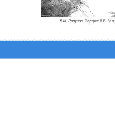
В.М. Липунов.
Портрет Я.Б. Зел