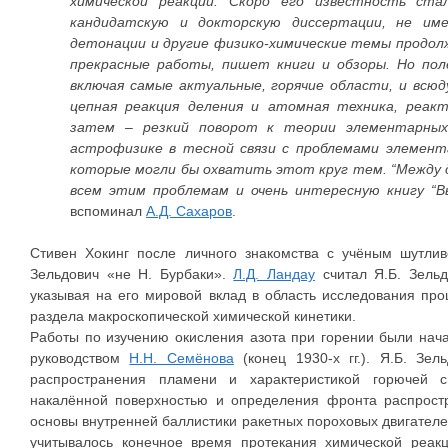
химической реакции. Скоро его известность ст
кандидатскую и докторскую диссертации, не имея
детонации и другие физико-химические темы продол
прекрасные работы, пишет книги и обзоры. Но пол
включая самые актуальные, горячие области, и всюд
цепная реакция деления и атомная техника, реак
затем – резкий поворот к теории элементарных 
астрофизике в тесной связи с проблемами элемент
которые могли бы охватить этот круг тем. “Между 
всем этим проблемам и очень интересную книгу “
вспоминал
А.Д. Сахаров
.
Стивен Хокинг после личного знакомства с учёным шутливо
Зельдович «не Н. Бурбаки».
Л.Д. Ландау
считал Я.Б. Зельд
указывая на его мировой вклад в область исследования пр
раздела макроскопической химической кинетики.
Работы по изучению окисления азота при горении были нач
руководством
Н.Н. Семёнова
(конец 1930-х гг.). Я.Б. Зе
распространения пламени и характеристикой горючей 
накалённой поверхностью и определения фронта распрост
основы внутренней баллистики ракетных пороховых двигателе
учитывалось конечное время протекания химической реак