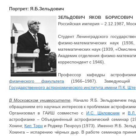
Портрет: Я.Б.Зельдович
ЗЕЛЬДОВИЧ ЯКОВ БОРИСОВИЧ
(
Российская империя – 2.12.1987, Моск
Студент Ленинградского государстве
физико-математических наук (1936
математических наук (1939, «Окислени
Академик отделения физико-математич
корреспондент с 1946).
Профессор кафедры астрофизики
физического факультета
(1966–1987). Заведующий о
Государственного астрономического института имени П.К. Шт
В Московском университете
. Начало Я.Б. Зельдовичем пед
обращением его научных интересов к проблемам астрофизики и
Организовал в ГАИШ совместно с
И.С. Шкловским
и
В.Л
астрофизике – Объединённый астрофизический семинар (19
Хокинг,
Кип Торн
и Роджер Пенроуз (1973). Именно Я.Б. Зельд
Хокинга – испарению чёрных дыр. В работе семинара прини