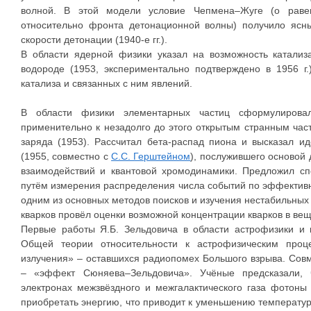
волной. В этой модели условие Чепмена–Жуге (о равен
относительно фронта детонационной волны) получило ясн
скорости детонации (1940-е гг.).
В области ядерной физики указал на возможность катали
водороде (1953, экспериментально подтверждено в 1956 г
катализа и связанных с ним явлений.
В области физики элементарных частиц сформулировал
применительно к незадолго до этого открытым странным част
заряда (1953). Рассчитал бета-распад пиона и высказал и
(1955, совместно с
С.С. Герштейном
), послужившего основой
взаимодействий и квантовой хромодинамики. Предложил сп
путём измерения распределения числа событий по эффектив
одним из основных методов поисков и изучения нестабильных
кварков провёл оценки возможной концентрации кварков в вещ
Первые работы Я.Б. Зельдовича в области астрофизики и
Общей теории относительности к астрофизическим проце
излучения» – оставшихся радиопомех Большого взрыва. Сов
– «эффект Сюняева–Зельдовича». Учёные предсказали, 
электронах межзвёздного и межгалактического газа фотоны
приобретать энергию, что приводит к уменьшению температур