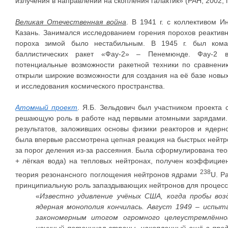
излучения в направлении на скопления галактик» (РАН, 2002, 
Великая Отечественная война
. В 1941 г. с коллективом И
Казань. Занимался исследованием горения порохов реактивн
пороха зимой было нестабильным. В 1945 г. был кома
баллистических ракет «Фау-2» – Пенемюнде. Фау-2 
потенциальные возможности ракетной техники по сравнен
открыли широкие возможности для создания на её базе новы
и исследования космического пространства.
Атомный проект
. Я.Б. Зельдович был участником проекта 
решающую роль в работе над первыми атомными зарядами. 
результатов, заложивших основы физики реакторов и ядерно
была впервые рассмотрена цепная реакция на быстрых нейтр
за порог деления из-за рассеяния. Была сформулирована тео
+ лёгкая вода) на тепловых нейтронах, получен коэффицие
238
теория резонансного поглощения нейтронов ядрами
U. Р
принципиальную роль запаздывающих нейтронов для процесса
«
Известно удивление учёных США, когда пробы возд
ядерная монополия кончилась. Август 1949 – испы
закономерным итогом огромного целеустремлённог
научный потенциал страны, накопленный ещё в пре