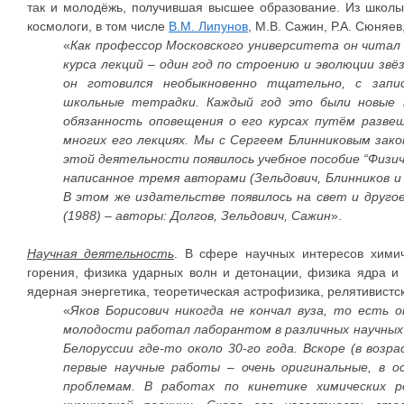
так и молодёжь, получившая высшее образование. Из школы
космологи, в том числе
В.М. Липунов
, М.В. Сажин, Р.А. Сюняев
«
Как профессор Московского университета он читал 
курса лекций – один год по строению и эволюции звёз
он готовился необыкновенно тщательно, с запи
школьные тетрадки. Каждый год это были новые 
обязанность оповещения о его курсах путём разве
многих его лекциях. Мы с Сергеем Блинниковым зако
этой деятельности появилось учебное пособие “Физич
написанное тремя авторами (Зельдович, Блинников и
В этом же издательстве появилось на свет и другое
(1988) – авторы: Долгов, Зельдович, Сажин
».
Научная деятельность
. В сфере научных интересов химич
горения, физика ударных волн и детонации, физика ядра и
ядерная энергетика, теоретическая астрофизика, релятивистс
«
Яков Борисович никогда не кончал вуза, то есть о
молодости работал лаборантом в различных научных 
Белоруссии где-то около 30-го года. Вскоре (в возр
первые научные работы – очень оригинальные, в о
проблемам. В работах по кинетике химических р