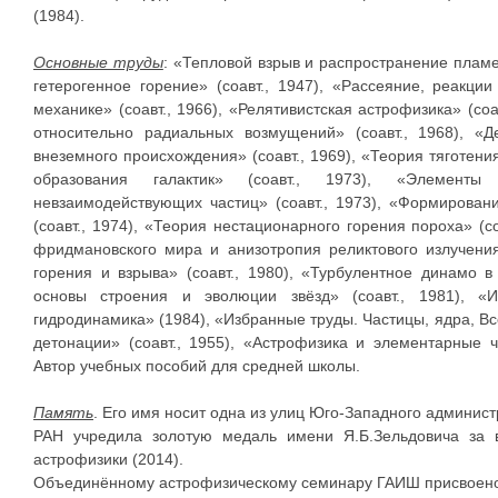
(1984).
Основные труды
: «Тепловой взрыв и распространение пламен
гетерогенное горение» (соавт., 1947), «Рассеяние, реакци
механике» (соавт., 1966), «Релятивистская астрофизика» (со
относительно радиальных возмущений» (соавт., 1968), «Д
внеземного происхождения» (соавт., 1969), «Теория тяготения
образования галактик» (соавт., 1973), «Элемент
невзаимодействующих частиц» (соавт., 1973), «Формирова
(соавт., 1974), «Теория нестационарного горения пороха» (
фридмановского мира и анизотропия реликтового излучения
горения и взрыва» (соавт., 1980), «Турбулентное динамо в 
основы строения и эволюции звёзд» (соавт., 1981), «
гидродинамика» (1984), «Избранные труды. Частицы, ядра, В
детонации» (соавт., 1955), «Астрофизика и элементарные ча
Автор учебных пособий для средней школы.
Память
. Его имя носит одна из улиц Юго-Западного админист
РАН учредила золотую медаль имени Я.Б.Зельдовича за
астрофизики (2014).
Объединённому астрофизическому семинару ГАИШ присвоено