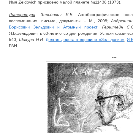
Имя Zeldovich присвоено малой планете №11438 (1973).
Литература
:
Зельдович Я.Б
. Автобиографическое посл
воспоминания, письма, документы. – М., 2008;
Андрюшин
Борисович Зельдович и Атомный проект
;
Герштейн С.С
Я.Б.Зельдович: к 60-летию со дня рождения. Успехи физически
540;
Шакура Н.И
.
Долгая дорога к вершине «Зельдович»
;
Я.
РАН.
***