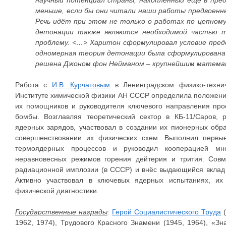
меньше, если бы они читали наши работы предвоенны
Речь идёт при этом не только о работах по цепному
детонации также являются необходимой частью т
проблему. <…> Харитон сформулировал условие преде
одномерная теория детонации была сформулирована 
решена Джоном фон Нейманом – крупнейшим математи
Работа с
И.В. Курчатовым
в Ленинградском физико-техни
Институте химической физики АН СССР определила положение
их помощников и руководителя ключевого направления про
бомбы. Возглавляя теоретический сектор в КБ-11/Саров,
ядерных зарядов, участвовал в создании их пионерных обра
совершенствовании их физических схем. Выполнил первы
термоядерных процессов и руководил кооперацией м
неравновесных режимов горения дейтерия и трития. Сов
радиационной имплозии (в СССР) и внёс выдающийся вклад 
Активно участвовал в ключевых ядерных испытаниях, их
физической диагностики.
Государственные награды
:
Герой Социалистического Труда
(
1962, 1974), Трудового Красного Знамени (1945, 1964), «Зн