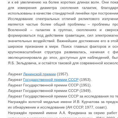
и к её увеличению на более коротких длинах волн. Они пока
для измерения диаметра скопления галактик, благодар
использованы в качестве стандартной линейки при построени
Исследование спектральных отличий реликтового излучен
является частью более общей проблемы – проблемы про
Вселенной – галактик в группах, скоплениях и сверхс
формироваться под действием гравитации, сил электромагни
значительных воздействий. Важнейшее достижение его в это
широкое признание в мире. Поиск главных факторов и осн
крупномасштабная структура развивалась, начиная с ф
эволюционировала до эпох, доступных для наблюдений, бы
Я.Б. Зельдовича, и остаётся таковой для современной космоло
Лауреат
Ленинской премии
(1957).
Лауреат
Государственной премии СССР
(1953).
Лауреат Государственной премии СССР (1951).
Лауреат Государственной премии СССР (1949).
Лауреат Государственной премии СССР за исследования по тео
Награждён золотой медалью имени И.В. Курчатова за предск
их обнаружение и исследование (АН СССР, 1977, соавт.).
Награждён премией имени А.А. Фридмана за серию работ