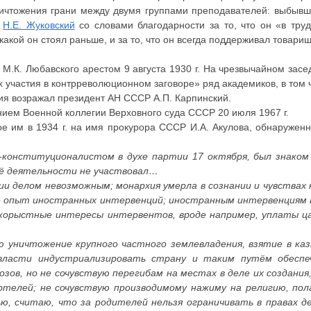
ичтожения грани между двумя группами преподавателей: выбывших
л
Н.Е. Жуковский
со словами благодарности за то, что он «в тру
 какой он стоял раньше, и за то, что он всегда поддерживал товар
я М.К. Любавского арестом 9 августа 1930 г. На чрезвычайном за
 участия в контрреволюционном заговоре» ряд академиков, в том 
ия возражал президент АН СССР А.П. Карпинский.
ем Военной коллегии Верховного суда СССР 20 июля 1967 г.
е им в 1934 г. на имя прокурора СССР И.А. Акулова, обнаруженн
-конституционалистом в духе партии 17 октября, был знако
 её деятельности не участвовал…
ии делом невозможным; монархия умерла в сознании и чувствах
е опыт иностранных интервенций; иностранным интервенциям в
екорыстные интересы интервентов, вроде например, уплаты ца
ю уничтожение крупного частного землевладения, взятие в ка
власти индустриализировать страну и таким путём обеспе
зов, но не сочувствую перегибам на местах в деле их создания
телей; не сочувствую производимому нажиму на религию, пола
, считаю, что за родителей нельзя ограничивать в правах д