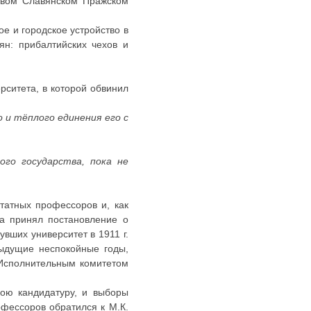
рвом Славянском Пражском
е и городское устройство в
ян: прибалтийских чехов и
ерситета, в которой обвинил
 и тёплого единения его с
ого государства, пока не
татных профессоров и, как
та принял постановление о
увших университет в 1911 г.
дыдущие неспокойные годы,
 Исполнительным комитетом
вою кандидатуру, и выборы
фессоров обратился к М.К.