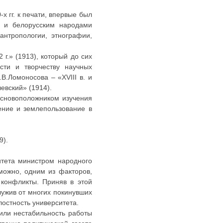
 гг. к печати, впервые был
м и белорусским народами
антропологии, этнографии,
г.» (1913), который до сих
сти и творчеству научных
.Ломоносова – «XVIII в. и
евский» (1914).
основоположником изучения
дение и землепользование в
9).
ситета министром народного
зможно, одним из факторов,
конфликты. Приняв в этой
лужив от многих покинувших
лостность университета.
или нестабильность работы