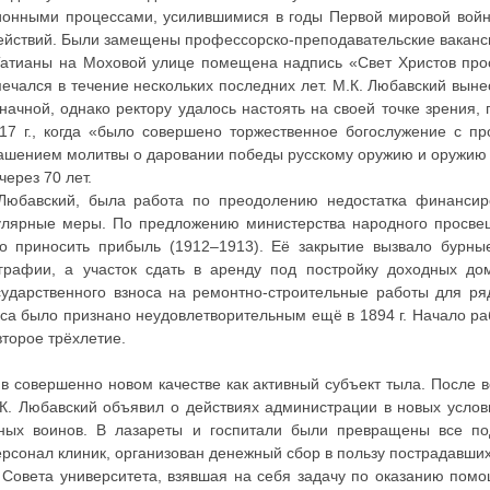
ационными процессами, усилившимися в годы Первой мировой вой
действий. Были замещены профессорско-преподавательские ваканс
 Татианы на Моховой улице помещена надпись «Свет Христов прос
мечался в течение нескольких последних лет. М.К. Любавский вын
ачной, однако ректору удалось настоять на своей точке зрения, 
917 г., когда «было совершено торжественное богослужение с п
ашением молитвы о даровании победы русскому оружию и оружию 
через 70 лет.
 Любавский, была работа по преодолению недостатка финансир
пулярные меры. По предложению министерства народного просв
ло приносить прибыль (1912–1913). Её закрытие вызвало бурны
графии, а участок сдать в аренду под постройку доходных до
ударственного взноса на ремонтно-строительные работы для ряд
са было признано неудовлетворительным ещё в 1894 г. Начало ра
второе трёхлетие.
 в совершенно новом качестве как активный субъект тыла. После в
.К. Любавский объявил о действиях администрации в новых усло
еных воинов. В лазареты и госпитали были превращены все по
сонал клиник, организован денежный сбор в пользу пострадавших
 Совета университета, взявшая на себя задачу по оказанию по