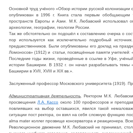
Основной труд учёного «Обзор истории русской колонизации с
опубликован в 1996 г. Книга стала первым обобщающим 
пространств Европы и Азии. М.К. Любавский использовал о
археологии, географии, геологии России.
Так же обстоятельно он подошёл к составлению очерка о сост
пор используется как исключительно подробный источник
предшественников. Были опубликованы его доклад на праздн
Ломоносов» (1912) и статьи, посвящённые памяти учителей: 
Последние годы жизни, проведённые в ссылке в Уфе, учёный
истории Башкирии. В 1932 г. он начал разрабатывать темы 
Башкирии в XVII, XVIII и XIX вв.».
Заслуженный профессор Московского университета (1919). Пр
Административная деятельность
. Ректором М.К. Любавск
просвещения
Л.А. Кассо
около 100 профессоров и преподав
повлиявших на выбор оставшихся, явился такой немаловаж
ситуации пост ректора, он взял на себя сложную функцию по
alma mater коллег прозвище консерватора и реакционера. Всю
Революционное движение М.К. Любавский не принимал, столк