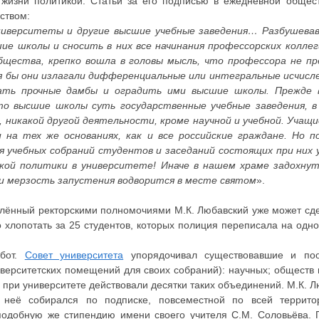
 жизни политикой. Статьи за его подписью в ежедневной общест
йством:
ниверситеты и другие высшие учебные заведения… Разбушева
ие школы и сносить в них все начинания профессорских колл
бщества, крепко вошла в головы мысль, что профессора не п
я бы они излагали дифференциальные или интегральные исчисле
ть прочные дамбы и оградить ими высшие школы. Прежде в
то высшие школы суть государственные учебные заведения,
, никакой другой деятельности, кроме научной и учебной. Учащ
 на тех же основаниях, как и все российские граждане. Но 
 учебных собраний студентов и заседаний состоящих при них 
сякой политики в университете! Иначе в нашем храме задохну
 и мерзость запустения водворится в месте святом
».
аделённый ректорскими полномочиями М.К. Любавский уже может сде
ссо хлопотать за 25 студентов, которых полиция переписала на одн
абот.
Совет университета
упорядочивал существовавшие и по
иверситетских помещений для своих собраний): научных; обществ
 при университете действовали десятки таких объединений. М.К. 
 неё собирался по подписке, повсеместной по всей террито
подобную же стипендию имени своего учителя С.М. Соловьёва. 