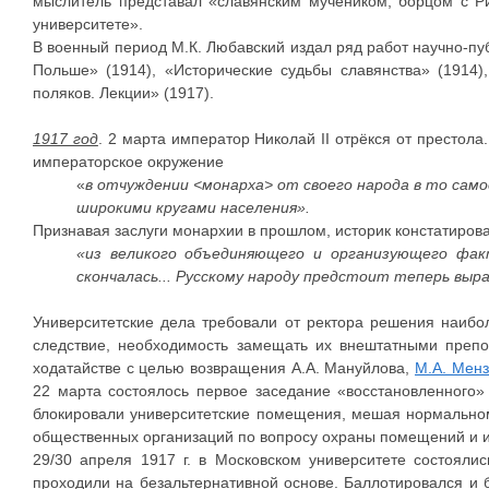
мыслитель представал «славянским мучеником, борцом с 
университете».
В военный период М.К. Любавский издал ряд работ научно-пуб
Польше» (1914), «Исторические судьбы славянства» (1914)
поляков. Лекции» (1917).
1917 год
. 2 марта император Николай II отрёкся от престола
императорское окружение
«
в отчуждении <монарха> от своего народа в то само
широкими кругами населения».
Признавая заслуги монархии в прошлом, историк констатирова
«из великого объединяющего и организующего факт
скончалась... Русскому народу предстоит теперь выр
Университетские дела требовали от ректора решения наибол
следствие, необходимость замещать их внештатными препо
ходатайстве с целью возвращения А.А. Мануйлова,
М.А. Мен
22 марта состоялось первое заседание «восстановленного»
блокировали университетские помещения, мешая нормально
общественных организаций по вопросу охраны помещений и и
29/30 апреля 1917 г. в Московском университете состояли
проходили на безальтернативной основе. Баллотировался и 