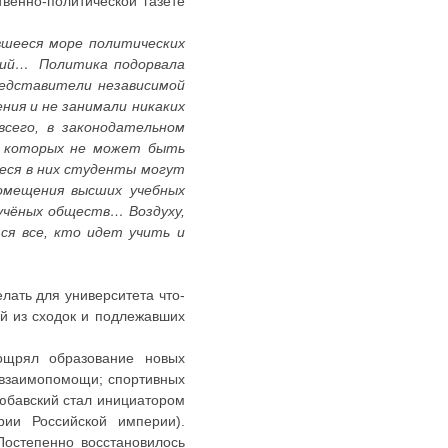
венно-политической газете
вшееся море политических
егий… Политика подорвала
редставители независимой
ния и не занимали никаких
сего, в законодательном
 в которых не может быть
иеся в них студенты могут
помещения высших учебных
учёных обществ… Воздуху,
тся все, кто идет учить и
лать для университета что-
ой из сходок и подлежавших
ощрял образование новых
 взаимопомощи; спортивных
Любавский стал инициатором
рии Российской империи).
Постепенно восстановилось