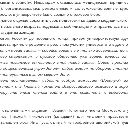
в связи с войной». Инвалидам оказывалась медицинская, юридич
), организовывались ремесленные и сельскохозяйственные кур
зросло, в университете было создано страховое бюро.
ланов с целью сократить срок подготовки младшего медицинского
н призывного возраста подлежала мобилизации и отправлялась на ф
 студенты женщин.
агом России» до победного конца, привёл университетскую ад
тета приняло решение о реальном участии университета в деле о
тся новая задача – содействовать не только косвенным, но 
го снаряжения, и русское общество уже горячо взялось за
 за посильное выполнение этой новой задачи. Совет предла
 и общественным учреждениям, работающим по обороне страны,
я потрудиться в этом святом деле.
вет постановляет избрать особую комиссию <Военную> из
итет и в Главный комитет Всероссийского земского и горо
 поручить этим членам войти в эти комитеты с выработ
о отвлечёнными акциями. Звания Почётного члена Московского 
язь Николай Николаевич (младший) для «явления нравствен
тановлен бюст Яна Гуса, отлитый из трофейной австрийской пуш