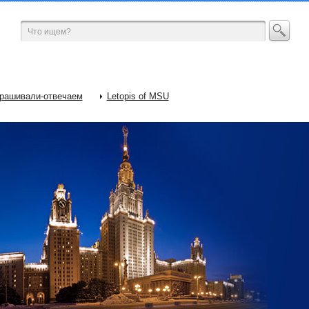
рашивали-отвечаем
Letopis of MSU