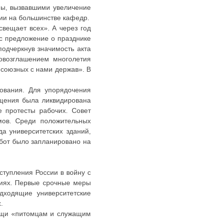
ны, вызвавшими увеличение
ии на большинстве кафедр.
вещает всех». А через год
ес предложение о празднике
подчеркнув значимость акта
ровозглашением многолетия
союзных с нами держав». В
ования. Для упорядочения
ещения была ликвидирована
е протесты рабочих. Совет
мов. Среди положительных
а университетских зданий,
бот было запланировано на
ступления России в войну с
виях. Первые срочные меры
дходящие университетские
.
мощи «питомцам и служащим