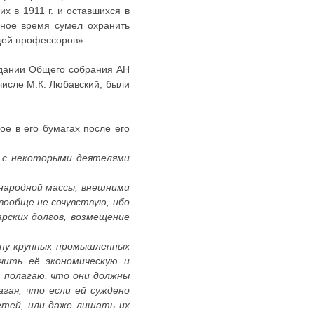
 в 1911 г. и оставшихся в
дное время сумел охранить
ищей профессоров».
седании Общего собрания АН
числе М.К. Любавский, были
ое в его бумагах после его
м с некоторыми деятелями
 народной массы, внешними
ообще не сочувствую, ибо
рских долгов, возмещение
зну крупных промышленных
чить её экономическую и
, полагаю, что они должны
гая, что если ей суждено
етей, или даже лишать их