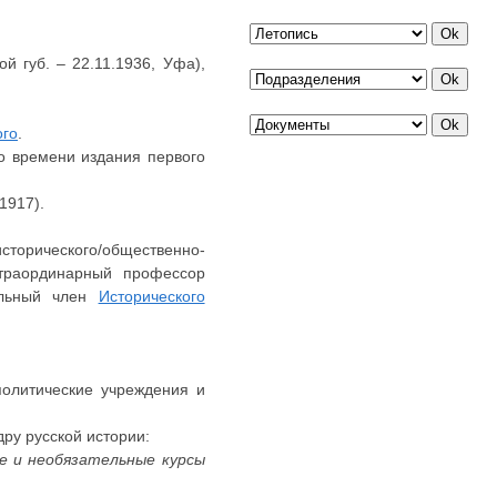
й губ. – 22.11.1936, Уфа),
ого
.
ко времени издания первого
1917).
торического/общественно-
страординарный профессор
тельный член
Исторического
политические учреждения и
дру русской истории:
е и необязательные курсы