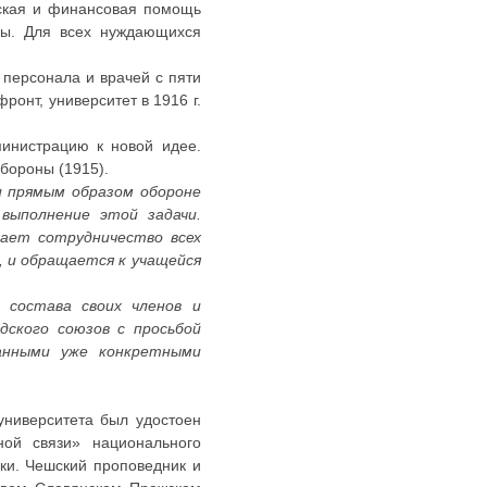
еская и финансовая помощь
сы. Для всех нуждающихся
 персонала и врачей с пяти
ронт, университет в 1916 г.
министрацию к новой идее.
бороны (1915).
и прямым образом обороне
 выполнение этой задачи.
гает сотрудничество всех
 и обращается к учащейся
 состава своих членов и
дского союзов с просьбой
анными уже конкретными
университета был удостоен
ной связи» национального
ки. Чешский проповедник и