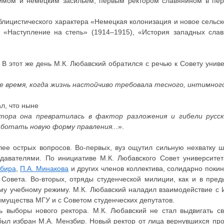
Римом и немецким засильем, первым ректором славянином в пе
лицистического характера «Немецкая колонизация и новое сельско
, «Наступление на степь» (1914–1915), «История западных слав
. В этот же день М.К. Любавский обратился с речью к Совету унив
е время, когда жизнь настойчиво требовала тесного, интимного
л, что ныне
ора она превратилась в фактор разложения и гибели русск
аботать новую форму правления..
.».
ее острых вопросов. Во-первых, вуз ощутил сильную нехватку ш
давателями. По инициативе М.К. Любавского Совет университе
збира
,
П.А. Минакова
и других членов коллектива, солидарно покин
 Совета. Во-вторых, отряды студенческой милиции, как и в пре
му учебному режиму. М.К. Любавский наладил взаимодействие с
мущества МГУ и с Советом студенческих депутатов.
сь выборы нового ректора. М.К. Любавский не стал выдвигать с
был избран М.А. Мензбир. Новый ректор от лица вернувшихся про