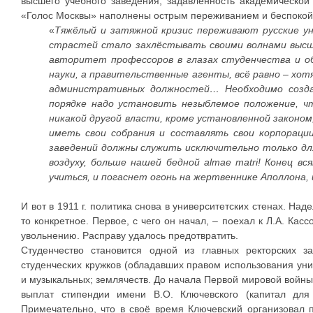
высшего учебного заведения, задавленность академической
«Голос Москвы» наполнены острым переживанием и беспоко
«
Тяжёлый и затяжной кризис переживают русские у
страстей стало захлёстывать своими волнами высш
авторитет профессоров в глазах студенчества и о
науки, а правительственные агенты, всё равно – хот
административных должностей… Необходимо созда
порядке надо установить незыблемое положение, ч
никакой другой власти, кроме установленной законом
иметь свои собрания и составлять свои корпорации
заведений должны служить исключительно только для
воздуху, больше нашей бедной almaе matri! Конец в
учиться, и погаснет огонь на жертвеннике Аполлона,
И вот в 1911 г. политика снова в университетских стенах. Н
то конкретное. Первое, с чего он начал, – поехал к Л.А. Ка
увольнению. Расправу удалось предотвратить.
Студенчество становится одной из главных ректорских з
студенческих кружков (обладавших правом использования ун
и музыкальных; землячеств. До начала Первой мировой войны
выплат стипендии имени В.О. Ключевского (капитал для
Примечательно, что в своё время Ключевский организовал 