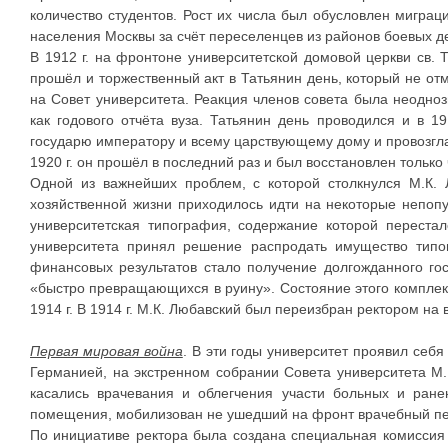
количество студентов. Рост их числа был обусловлен мигр
населения Москвы за счёт переселенцев из районов боевых 
В 1912 г. на фронтоне университетской домовой церкви св.
прошёл и торжественный акт в Татьянин день, который не от
на Совет университета. Реакция членов совета была неоднозн
как годового отчёта вуза. Татьянин день проводился и в 1
государю императору и всему царствующему дому и провозгл
1920 г. он прошёл в последний раз и был восстановлен только 
Одной из важнейших проблем, с которой столкнулся М.К.
хозяйственной жизни приходилось идти на некоторые непо
университетская типография, содержание которой переста
университета принял решение распродать имущество типо
финансовых результатов стало получение долгожданного гос
«быстро превращающихся в руину». Состояние этого комплек
1914 г. В 1914 г. М.К. Любавский был переизбран ректором на 
Первая мировая война
. В эти годы университет проявил себя
Германией, на экстренном собрании Совета университета М
касались врачевания и облегчения участи больных и ран
помещения, мобилизован не ушедший на фронт врачебный пер
По инициативе ректора была создана специальная комиссия