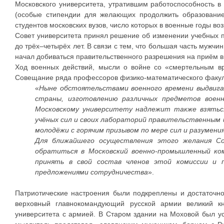
Московского университета, утратившим работоспособность 
(особые стипендии для желающих продолжить образование
студентов московских вузов, число которых в военные годы во
Совет университета принял решение об изменении учебных п
до трёх–четырёх лет. В связи с тем, что большая часть мужчи
начал добиваться правительственного разрешения на приём в
Ход военных действий, мысли о войне со «смертельным вр
Совещание ряда профессоров физико-математического факуль
«
Ныне обстоятельствами военного времени выдвигае
страны, изготовлению различных предметов военно
Московскому университету надлежит также взяться
учёных сил и своих лабораторий правительственным
молодёжи с горячим призывом по мере сил и разумени
Для ближайшего осуществления этого желания Со
обратиться в Московский военно-промышленный ком
принять в свой состав членов этой комиссии и
предложениями сотрудничества
».
Патриотические настроения были подкреплены и достаточн
верховный главнокомандующий русской армии великий кн
университета с армией. В Старом здании на Моховой был ус