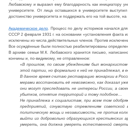
Любавскому и выразил ему благодарность как инициатору ун
университете. От лица оставшихся в университете выступи
достоинство университета и поддержать его на той высоте, на
Академическое дело
. Процесс по делу историков начался дл
СССР 2 февраля 1931 г. на основании «установления факта их
исключены из числа действительных членов. Против исключен
Все осуждённые были полностью реабилитированы определени
В архиве семьи М.К. Любавского хранится письмо, написанно
кончины и, по-видимому, не отправленное:
«
В прошлом, по своим убеждениям был монархистом
этой партии, но формально к ней не принадлежал, в
В данное время считаю реставрацию монархии в Росс
мерами восстановить её невозможно, как доказал уж
они могут преследовать не интересы России, а сво
убытков, отнятие территорий и тому подобное…
Не принадлежа к социалистам, при всем том одобря
предприятий, сочувствую стремлениям советской 
политическую мощь и независимость; не против колхо
выйти из добровольно образующихся крестьянских ар
умереть, она должна умереть естественной смертью