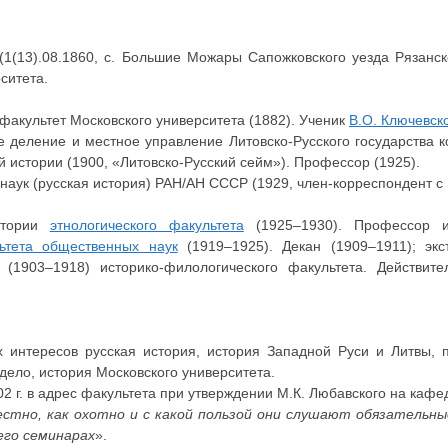
(1(13).08.1860, с. Большие Можары Сапожковского уезда Рязанско
ситета.
факультет Московского университета (1882). Ученик
В.О. Ключевск
е деление и местное управление Литовско-Русского государства 
ой истории (1900, «Литовско-Русский сейм»). Профессор (1925).
аук (русская история) РАН/АН СССР (1929, член-корреспондент с 
стории
этнологического факультета
(1925–1930). Профессор ис
ьтета общественных наук
(1919–1925). Декан (1909–1911); эк
 (1903–1918) историко-филологического факультета. Действи
 интересов русская история, история Западной Руси и Литвы, 
дело, история Московского университета.
2 г. в адрес факультета при утверждении М.К. Любавского на кафе
стно, как охотно и с какой пользой они слушают обязательны
его семинарах
».