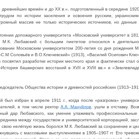
 древнейших времён и до XX в.», подготовленный в середине 1920-х
трудом по истории заселения и освоения русским, украински
громный массив не только исторических источников, но данные 
оянии допожарного университета «Московский университет в 1812 
. М.К. Любавский с большим пиететом относился к деятельно
овании Московским университетом 200-летия со дня рождения М.В
«С.М.Соловьёв и В.О.Ключевский» (1913), «Василий Осипович Ключ
 посвятил разработке истории местного края и фактически стал 
«История башкирских восстаний в XVII и XVIII вв.» и «Землевла
едседатель Общества истории и древностей российских (1913–191
ий был избран в апреле 1911 г., когда после «разгрома» универ
ателей, в том числе ректор
А.А. Мануйлов
, ушли в отставку. Во
ный дар Любавского, как умение улаживать профессиональные 
средника между государством и университетской корпорацией, зас
 свою нелёгкую жизнь боролся М.К. Любавский за сохранение и це
нувшись с массовыми выступлениями в 1905–1907 гг. Его тревож