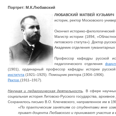
Портрет: М.К.Любавский
ЛЮБАВСКИЙ МАТВЕЙ КУЗЬМИЧ
историк, ректор Московского универ
Окончил историко-филологический 
Магистр истории (1894, «Областно
литовского статута»). Доктор русск
Академик отделения гуманитарных н
Профессор кафедры русской и
педагогического отделения
факул
(1901), ординарный профессор кафедры истории русской
института
(1921–1925). Помощник ректора (1904–1906).
Ректор
(1911–1917).
Научная и педагогическая деятельность
. В сфере научных
социальная история Литовско-Русского государства, архивное 
Сохранилось письмо В.О. Ключевского, направленное им в 190
«
По практическим занятиям со студентами мне изве
приват-доцента Любавского и принимают участие в 