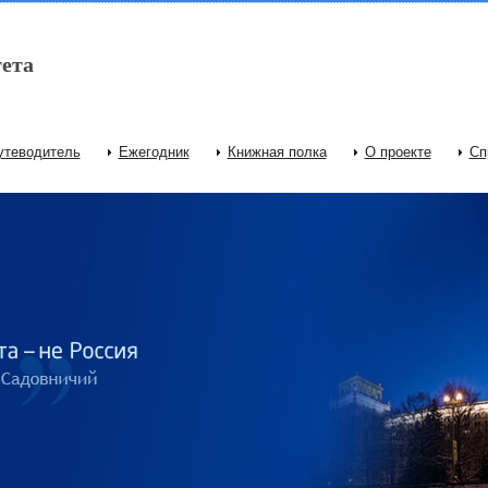
ета
утеводитель
Ежегодник
Книжная полка
О проекте
Сп