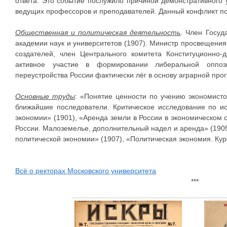
ответа. Это событие послужило причиной демонстративного у
ведущих профессоров и преподавателей. Данный конфликт по
Общественная и политическая деятельность
. Член Госуд
академии наук и университетов (1907). Министр просвещени
создателей, член Центрального комитета Конституционно-
активное участие в формировании либеральной оппоз
переустройства России фактически лёг в основу аграрной про
Основные труды
: «Понятие ценности по учению экономисто
ближайшие последователи. Критическое исследование по и
экономии» (1901), «Аренда земли в России в экономическом 
России. Малоземелье, дополнительный надел и аренда» (1905
политической экономии» (1907), «Политическая экономия. Кур
Всё о ректорах Московского университета
***