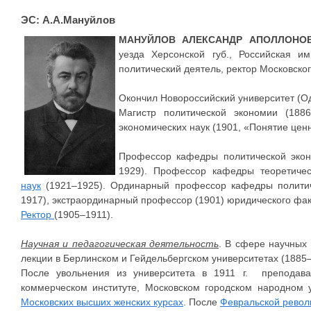
ЭС: А.А.Мануйлов
МАНУЙЛОВ АЛЕКСАНДР АПОЛЛОНО
уезда Херсонской губ., Российская им
политический деятель, ректор Московског
Окончил Новороссийский университет (Од
Магистр политической экономии (188
экономических наук (1901, «Понятие цен
Профессор кафедры политической эк
1929). Профессор кафедры теоретиче
наук
(1921–1925). Ординарный профессор кафедры политиче
1917), экстраординарный профессор (1901) юридического фак
Ректор
(1905–1911).
Научная и педагогическая деятельность
. В сфере научных
лекции в Берлинском и Гейдельбергском университетах (1885–
После увольнения из университета в 1911 г. преподав
коммерческом институте, Московском городском народном 
Московских высших женских курсах
. После
Февральской рево