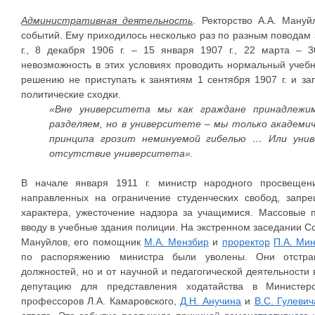
Административная деятельность
. Ректорство А.А. Ману
событий. Ему приходилось несколько раз по разным поводам 
г., 8 декабря 1906 г. – 15 января 1907 г., 22 марта – 
невозможность в этих условиях проводить нормальный уче
решению не приступать к занятиям 1 сентября 1907 г. и за
политические сходки.
«Вне университета мы как граждане принадлежи
разделяем, но в университете – мы только академ
принципа грозит неминуемой гибелью … Или унив
отсутствие университета».
В начале января 1911 г. министр народного просвеще
направленных на ограничение студенческих свобод, запре
характера, ужесточение надзора за учащимися. Массовые п
вводу в учебные здания полиции. На экстренном заседании Сов
Мануйлов, его помощник
М.А. Мензбир
и
проректор
П.А. Ми
по распоряжению министра были уволены. Они отстран
должностей, но и от научной и педагогической деятельности 
депутацию для представления ходатайства в Министер
профессоров Л.А. Камаровского,
Д.Н. Анучина
и
В.С. Гулевич