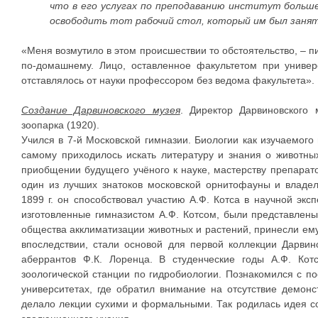
что в его услугах по преподаванию институт больш
освободить тот рабочий стол, который им был заня
«Меня возмутило в этом происшествии то обстоятельство, – п
по-домашнему. Лицо, оставленное факультетом при универ
отставлялось от науки профессором без ведома факультета». 
Создание Дарвиновского музея
. Директор Дарвиновского 
зоопарка (1920).
Учился в 7-й Московской гимназии. Биологии как изучаемого
самому приходилось искать литературу и знания о животны
приобщении будущего учёного к науке, мастерству препарато
один из лучших знатоков московской орнитофауны и владе
1899 г. он способствовал участию А.Ф. Котса в научной экс
изготовленные гимназистом А.Ф. Котсом, были представлены
общества акклиматизации животных и растений, принесли е
впоследствии, стали основой для первой коллекции Дарвино
аберрантов Ф.К. Лоренца. В студенческие годы А.Ф. Кот
зоологической станции по гидробиологии. Познакомился с по
университетах, где обратил внимание на отсутствие демон
делало лекции сухими и формальными. Так родилась идея с