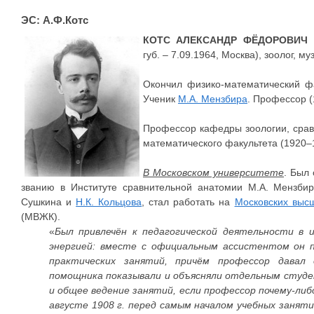
ЭС: А.Ф.Котс
КОТС АЛЕКСАНДР ФЁДОРОВИЧ
(
губ. – 7.09.1964, Москва), зоолог, му
Окончил физико-математический фа
Ученик
М.А. Мензбира
. Профессор (
Профессор кафедры зоологии, срав
математического факультета (1920–
В Московском университете
. Был
званию в Институте сравнительной анатомии М.А. Мензби
Сушкина и
Н.К. Кольцова
, стал работать на
Московских высш
(МВЖК).
«
Был привлечён к педагогической деятельности в
энергией: вместе с официальным ассистентом он п
практических занятий, причём профессор давал 
помощника показывали и объясняли отдельным студен
и общее ведение занятий, если профессор почему-либ
августе 1908 г. перед самым началом учебных заняти