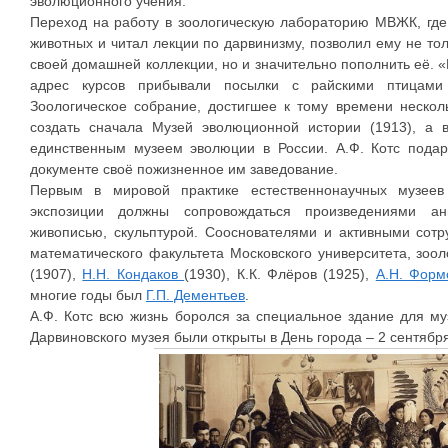
эволюционного учения.
Переход на работу в зоологическую лабораторию МВЖК, где
животных и читал лекции по дарвинизму, позволил ему не т
своей домашней коллекции, но и значительно пополнить её. 
адрес курсов прибывали посылки с райскими птицами
Зоологическое собрание, достигшее к тому времени нескол
создать сначала Музей эволюционной истории (1913), а в
единственным музеем эволюции в России. А.Ф. Котс пода
документе своё пожизненное им заведование.
Первым в мировой практике естественнонаучных музеев
экспозиции должны сопровождаться произведениями ани
живописью, скульптурой. Сооснователями и активными сотр
математического факультета Московского университета, зоо
(1907),
Н.Н. Кондаков
(1930), К.К. Флёров (1925),
А.Н. Форм
многие годы был
Г.П. Дементьев
.
А.Ф. Котс всю жизнь боролся за специальное здание для м
Дарвиновского музея были открыты в День города – 2 сентября