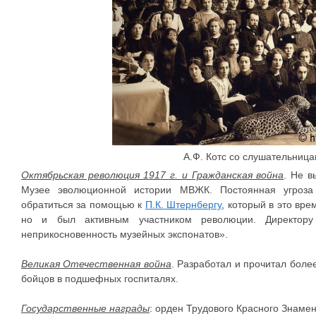
А.Ф. Котс со слушательни
Октябрьская революция 1917 г. и Гражданская война
. Не в
Музее эволюционной истории МВЖК. Постоянная угроза 
обратиться за помощью к
П.К. Штернбергу
, который в это вре
но и был активным участником революции. Директор
неприкосновенность музейных экспонатов».
Великая Отечественная война
. Разработал и прочитал боле
бойцов в подшефных госпиталях.
Государственные награды
: орден Трудового Красного Знамен