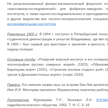
На реорганизованный физико-математический факультет пл
«массовиков-исследователей» для фабрично-заводских л
институтов, а также научно-исследовательских и преподавате
в другие ведомства все геолого-минералогические специал
исследовательских институтов
.
Революция 1905 г
. В 1904 г. поступил в Петербургский техно
студенческой демонстрации и уехал во Владикавказ, где вёл п
В 1905 г. был первый раз арестован и заключён в крепость.
надзор полиции.
Основные труды
: «Плавучий морской институт и его полярна
зоогеографии русских северных морей» (1923), «Образов
Баренцова моря» (1931), «Строение косяков стадных рыб» (1
треске в Дальневосточных морях» (соавт.,1933).
Память
. Его именем назван мыс на острове Ева-Лив архипе
Имя И.И. Месяцева присвоено Мурманскому морскому рыбоп
Литература
:
Муромцева Т.Л
.,
Зенкевич Л.А
.
И.И.Ме
гидробиологического общества. 1955. Т. VI. С. 5–16.