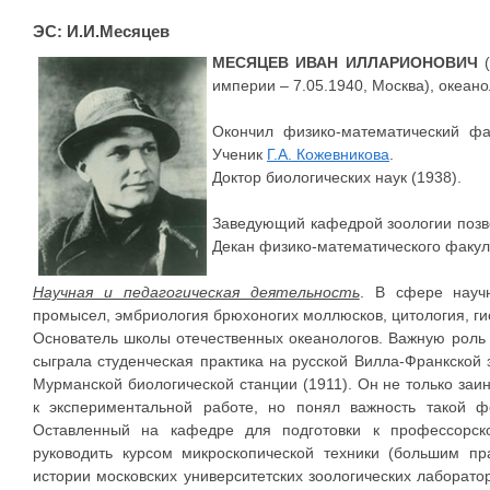
ЭС: И.И.Месяцев
МЕСЯЦЕВ ИВАН ИЛЛАРИОНОВИЧ
(
империи – 7.05.1940, Москва), океано
Окончил физико-математический фак
Ученик
Г.А. Кожевникова
.
Доктор биологических наук (1938).
Заведующий кафедрой зоологии поз
Декан физико-математического факул
Научная и педагогическая деятельность
. В сфере науч
промысел, эмбриология брюхоногих моллюсков, цитология, гис
Основатель школы отечественных океанологов. Важную роль
сыграла студенческая практика на русской Вилла-Франкской 
Мурманской биологической станции (1911). Он не только за
к экспериментальной работе, но понял важность такой 
Оставленный на кафедре для подготовки к профессорск
руководить курсом микроскопической техники (большим пр
истории московских университетских зоологических лаборатор