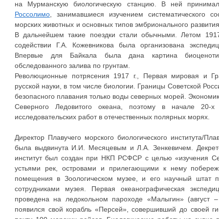
на Мурманскую биологическую станцию. В ней принима
Россолимо
, занимавшиеся изучением систематического с
морских животных и основных типов эмбрионального развития
В дальнейшем такие поездки стали обычными. Летом 1917
содействии Г.А. Кожевникова была организована экспед
Впервые для Байкала была дана картина биоценоти
обследованного залива по грунтам.
Революционные потрясения 1917 г., Первая мировая и Гр
русской науки, в том числе биологии. Границы Советской Рос
безопасного плавания только воды северных морей. Экономик
Северного Ледовитого океана, поэтому в начале 20-х 
исследовательских работ в отечественных полярных морях.
Директор Плавучего морского биологического института/Пл
была выдвинута И.И. Месяцевым и Л.А. Зенкевичем. Декре
институт был создан при НКП РСФСР с целью «изучения Се
устьями рек, островами и прилегающими к нему побереж
помещения в Зоологическом музее, и его научный штат п
сотрудниками музея. Первая океанографическая экспед
проведена на ледокольном пароходе «Малыгин» (август – с
появился свой корабль «Персей», совершивший до своей г