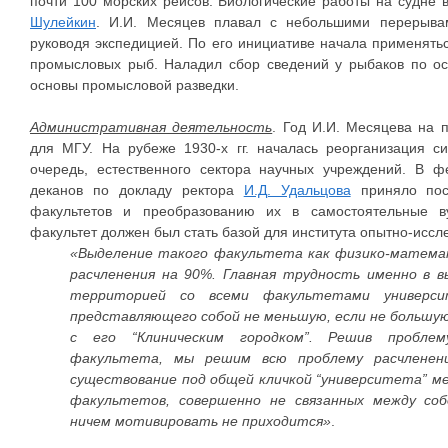
почти 100 морских рейсов. Биологические работы на судне 
Шулейкин
. И.И. Месяцев плавал с небольшими перерывам
руководя экспедицией. По его инициативе начала применят
промысловых рыб. Наладил сбор сведений у рыбаков по о
основы промысловой разведки.
Административная деятельность
. Год И.И. Месяцева на 
для МГУ. На рубеже 1930-х гг. началась реорганизация с
очередь, естественного сектора научных учреждений. В 
деканов по докладу ректора
И.Д. Удальцова
приняло пос
факультетов и преобразованию их в самостоятельные ву
факультет должен был стать базой для института опытно-иссл
«Выделение такого факультета как физико-матема
расчленения на 90%. Главная трудность именно в 
территорией со всеми факультетами универс
представляющего собой не меньшую, если не большу
с его “Клиническим городком”. Решив проблем
факультета, мы решим всю проблему расчленени
существование под общей кличкой “университета” м
факультетов, совершенно не связанных между соб
ничем мотивировать не приходится»
.