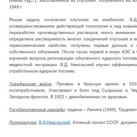
бомбы РДС-1, изготовленной из плутония, полученного на к
1949 г.
Решив задачу получения плутония на комбинате, В.Д
усовершенствованием действующей технологии и над новым
переработки производственных растворов, много внимания
определена растворимость многих соединений плутония в в
термохимические свойства, получены первые данные о 
собственного облучения. После пуска первой в мире АЭС в
изучения вопроса регенерации облучённого ядерного топлив
жидкостной экстракции. В.Д. Никольский изучал аффинажн
отработанном ядерном топливе.
Гражданская война
. Призван в Красную армию в 1918
политработником. Участвовал в боях под Сызранью и Чё
Западном фронтах. В 1922 г. демобилизован по здоровью.
Государственные награды
: ордена – Ленина (1949), Трудово
Литература
:
В.Д.Никольский
. Атомный проект СССР: докуме