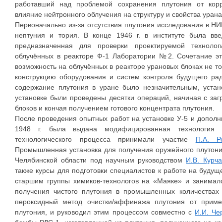
работавший над проблемой сохранения плутония от кор
влияние нейтронного облучения на структуру и свойства уран
Первоначально из-за отсутствия плутония исследования в НИ
нептуния и тория. В конце 1946 г. в институте была вве
предназначенная для проверки проектируемой технолог
облучённых в реакторе Ф-1 Лаборатории №2. Сочетание эт
возможность на облучённых в реакторе урановых блоках не то
конструкцию оборудования и систем контроля будущего рад
содержание плутония в уране было незначительным, устан
установке были проведены десятки операций, начиная с заг
блоков и кончая получением готового концентрата плутония.
После проведения опытных работ на установке У-5 и дополни
1948 г. была выдана модифицированная технология р
технологического процесса принимали участие
П.А. Р
Промышленная установка для получения оружейного плутон
Челябинской области под научным руководством
И.В. Курча
также курсы для подготовки специалистов к работе на будущ
старшим группы химиков-технологов на «Маяке» и занимал
получения чистого плутония в промышленных количествах 
пероксидный метод очистки/аффинажа плутония от приме
плутония, и руководил этим процессом совместно с
И.И. Ч