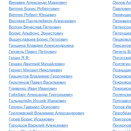
Винавер Александр Маркович
Орлов Ал
Виппер Борис Робертович
Павлович
Виппер Роберт Юрьевич
Первушин
Вихляев Пантелеймон Алексеевич
Переверз
Волгин Вячеслав Петрович
Петерсон
Вормс Альфонс Эрнестович
Петрушев
Вышеславцев Борис Петрович
Пешковск
Ганшина Клавдия Александровна
Пиксанов
Гензель Павел Петрович
Пичета В
Генин Я.Ф.
Погосски
Генкин Дмитрий Михайлович
Подтягин
Гернет Михаил Николаевич
Познышев
Гиацинтов Владимир Георгиевич
Покровск
Гидулянов Павел Васильевич
Покровск
Гливенко Иван Иванович
Покровск
Гойхбарг Александр Григорьевич
Полянски
Гольдштейн Иосиф Маркович
Поплавск
Гордон Гавриил Осипович
Попов Ив
Гордлевский Владимир Александрович
Преображ
Горев Борис Исаакович
Пригоров
Городцов Василий Алексеевич
Прокопов