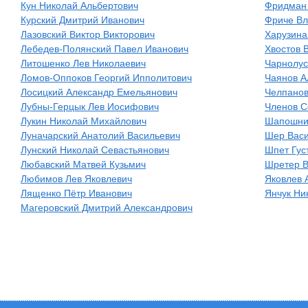
Кун Николай Альбертович
Фридман
Курский Дмитрий Иванович
Фриче В
Лазовский Виктор Викторович
Харузина
Лебедев-Полянский Павел Иванович
Хвостов 
Литошенко Лев Николаевич
Чарнолус
Ломов-Оппоков Георгий Ипполитович
Чаянов А
Лосицкий Александр Емельянович
Челпанов
Лубны-Герцык Лев Иосифович
Членов С
Лукин Николай Михайлович
Шапошник
Луначарский Анатолий Васильевич
Шер Вас
Лунский Николай Севастьянович
Шпет Гус
Любавский Матвей Кузьмич
Шретер В
Любимов Лев Яковлевич
Яковлев 
Лященко Пётр Иванович
Янчук Ни
Магеровский Дмитрий Александрович