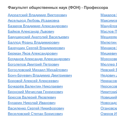
Факультет общественных наук (ФОН) - Профессора
Адоратский Владимир Викторович
Макаров 
Аксельрод Любовь Исааковна
Максимов
Базаров Владимир Александрович
Мануйлов
Байков Александр Львович
Маслов П
Бакушинский Анатолий Васильевич
Мещеряко
Баллод Франц Владимирович
Милютин
Бахрушин Сергей Владимирович
Минаков 
Берман Яков Александрович
Мицкевич
Богданов Александр Александрович
Морохове
Боголепов Дмитрий Петрович
Мюллер 
Богословский Михаил Михайлович
Невский 
Бонч-Бруевич Владимир Дмитриевич
Недович 
Боровой Алексей Алексеевич
Некрасов
Бочкарёв Валентин Николаевич
Нерсесов
Бронский Мечислав Генрихович
Никитски
Брюсов Валерий Яковлевич
Новицкий
Бухарин Николай Иванович
Новосадс
Василенко Сергей Никифорович
Огановск
Веселовский Степан Борисович
Озеров И