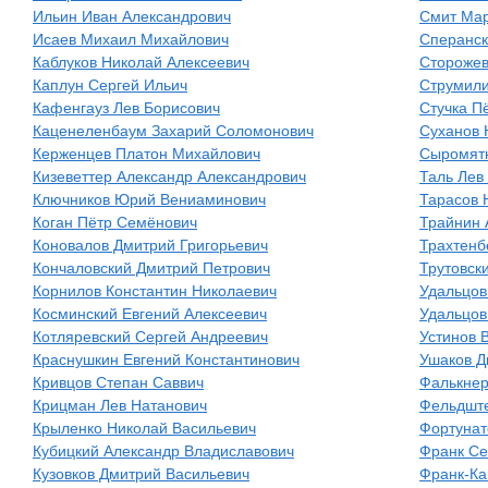
Ильин Иван Александрович
Смит Мар
Исаев Михаил Михайлович
Сперанск
Каблуков Николай Алексеевич
Сторожев
Каплун Сергей Ильич
Струмили
Кафенгауз Лев Борисович
Стучка П
Каценеленбаум Захарий Соломонович
Суханов 
Керженцев Платон Михайлович
Сыромятн
Кизеветтер Александр Александрович
Таль Лев
Ключников Юрий Вениаминович
Тарасов 
Коган Пётр Семёнович
Трайнин 
Коновалов Дмитрий Григорьевич
Трахтенб
Кончаловский Дмитрий Петрович
Трутовск
Корнилов Константин Николаевич
Удальцов
Косминский Евгений Алексеевич
Удальцов
Котляревский Сергей Андреевич
Устинов 
Краснушкин Евгений Константинович
Ушаков Д
Кривцов Степан Саввич
Фалькнер
Крицман Лев Натанович
Фельдшт
Крыленко Николай Васильевич
Фортунат
Кубицкий Александр Владиславович
Франк Се
Кузовков Дмитрий Васильевич
Франк-Ка