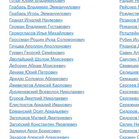
Готье Юрий Владимирович
Радциг Н
Грабарь Владимир Эммануилович
Рейснер 
Грабарь Игорь Эммануилович
Рождеств
Гранат Игнатий Наумович
Розанов 
Громан Владимир Густавович
Романов 
Громогласов Илья Михайлович
Ротштейн
Гроссман-Рощин Иуда Соломонович
Рубин Ис
Грушка Аполлон Аполлонович
Рязанов 
Гурвич Георгий Семёнович
Савин Ал
Дволайцкий Шолом Моисеевич
Сакулин 
Деборин Абрам Моисеевич
Свавицки
Денике Юрий Петрович
Селищев
Дридзо Соломон Абрамович
Семашко 
Дживелегов Алексей Карпович
Сергеев 
Дурденевский Всеволод Николаевич
Сергиевс
Егоров Дмитрий Николаевич
Сергиевс
Елистратов Аркадий Иванович
Сережник
Ерманский Осип Аркадьевич
Сидоров 
Загряцков Матвей Дмитриевич
Сидоров 
Загорский Константин Яковлевич
Силин Ни
Залкинд Арон Борисович
Сиринов 
Захаров Алексей Алексеевич
Сказкин 